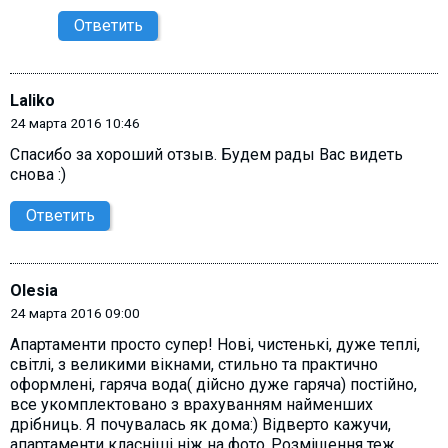
Ответить
Laliko
24 марта 2016 10:46
Спасибо за хороший отзыв. Будем рады Вас видеть
снова :)
Ответить
Olesia
24 марта 2016 09:00
Апартаменти просто супер! Нові, чистенькі, дуже теплі,
світлі, з великими вікнами, стильно та практично
оформлені, гаряча вода( дійсно дуже гаряча) постійно,
все укомплектовано з врахуванням найменших
дрібниць. Я почувалась як дома:) Відверто кажучи,
апартаменти класніші ніж на фото..Розміщення теж