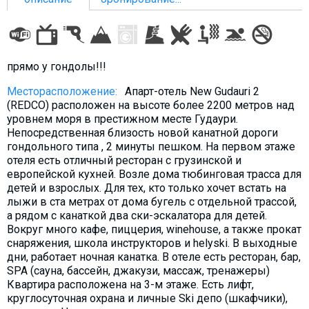
Что пить?
Деньги
Мобильная связь
прямо у гондолы!!!
Галерея
Месторасположение:
Апарт-отель New Gudauri 2
Отчеты
(REDCO) расположен на высоте более 2200 метров над
Безопасность
уровнем моря в престижном месте Гудаури.
Непосредственная близость новой канатной дороги
гондольного типа , 2 минуты пешком. На первом этаже
отеля есть отличный ресторан с грузинской и
европейской кухней. Возле дома тюбинговая трасса для
детей и взрослых. Для тех, кто только хочет встать на
лыжи в ста метрах от дома бугель с отдельной трассой,
а рядом с канаткой два ски-эскалатора для детей.
Вокруг много кафе, пиццерия, winehouse, а также прокат
снаряжения, школа инструкторов и helyski. В выходные
дни, работает ночная канатка. В отеле есть ресторан, бар,
SPA (сауна, бассейн, джакузи, массаж, тренажеры)
Квартира расположена на 3-м этаже. Есть лифт,
круглосуточная охрана и личные Ski депо (шкафчики),