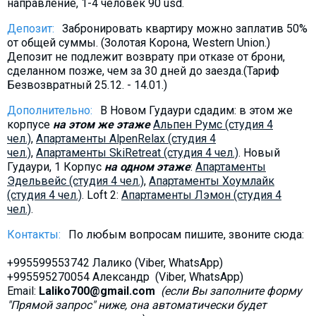
направление, 1-4 человек 90 usd.
Депозит:
Забронировать квартиру можно заплатив 50%
от общей суммы. (Золотая Корона, Western Union.)
Депозит не подлежит возврату при отказе от брони,
сделанном позже, чем за 30 дней до заезда.(Тариф
Безвозвратный 25.12. - 14.01.)
Дополнительно:
В Новом Гудаури сдадим: в этом же
корпусе
на этом же этаже
Альпен Румс (студия 4
чел.)
,
Aпартаменты AlpenRelax (студия 4
чел.)
,
Апартаменты SkiRetreat (студия 4 чел.)
. Новый
Гудаури, 1 Корпус
на одном
этаже
:
Апартаменты
Эдельвейс (студия 4 чел.)
,
Aпартаменты Хоумлайк
(студия 4 чел.)
. Loft 2:
Aпартаменты Лэмон (студия 4
чел.)
.
Контакты:
По любым вопросам пишите, звоните сюда:
+995599553742 Лалико (Viber, WhatsApp)
+995595270054 Александр (Viber, WhatsApp)
Email:
Laliko700@gmail.com
(если Вы заполните форму
"Прямой запрос" ниже, она автоматически будет