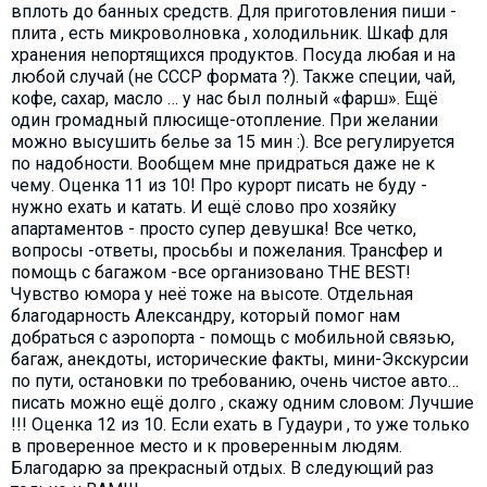
вплоть до банных средств. Для приготовления пиши -
плита , есть микроволновка , холодильник. Шкаф для
хранения непортящихся продуктов. Посуда любая и на
любой случай (не СССР формата ?). Также специи, чай,
кофе, сахар, масло … у нас был полный «фарш». Ещё
один громадный плюсище-отопление. При желании
можно высушить белье за 15 мин :). Все регулируется
по надобности. Вообщем мне придраться даже не к
чему. Оценка 11 из 10! Про курорт писать не буду -
нужно ехать и катать. И ещё слово про хозяйку
апартаментов - просто супер девушка! Все четко,
вопросы -ответы, просьбы и пожелания. Трансфер и
помощь с багажом -все организовано THE BEST!
Чувство юмора у неё тоже на высоте. Отдельная
благодарность Александру, который помог нам
добраться с аэропорта - помощь с мобильной связью,
багаж, анекдоты, исторические факты, мини-Экскурсии
по пути, остановки по требованию, очень чистое авто…
писать можно ещё долго , скажу одним словом: Лучшие
!!! Оценка 12 из 10. Если ехать в Гудаури , то уже только
в проверенное место и к проверенным людям.
Благодарю за прекрасный отдых. В следующий раз