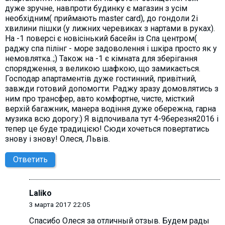
дуже зручне, навпроти будинку є магазин з усім
необхідним( приймають master card), до гондоли 2і
хвилини пішки (у лижних черевиках з нартами в руках).
На -1 поверсі є новісінький басейн із Спа центром(
раджу спа пілінг - море задоволення і шкіра просто як у
немовлятка..;) Також на -1 є кімната для зберігання
спорядження, з великою шафкою, що замикається.
Господар апартаментів дуже гостинний, привітний,
завжди готовий допомогти. Раджу зразу домовлятись з
ним про трансфер, авто комфортне, чисте, місткий
верхій багажник, манера водіння дуже обережна, гарна
музика всю дорогу:) Я відпочивала тут 4-9березня2016 і
тепер це буде традицією! Сюди хочеться повертатись
знову і знову! Олеся, Львів.
Ответить
Laliko
3 марта 2017 22:05
Спасибо Олecя за отличный отзыв. Будем рады