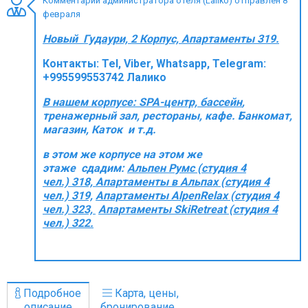
Комментарий администратора отеля (Laliko) отправлен 8
февраля
Новый Гудаури, 2 Корпус, Апартаменты 319.
Контакты:
Tel, Viber, Whatsapp, Telegram:
ПРОЖИВАНИЕ
+995599553742 Лалико
Квартиры
В нашем корпусе: SPA-центр, бассейн
,
Коттеджи
тренажерный зал, рестораны, кафе. Банкомат,
магазин, Каток и т.д.
Отели
в этом же корпусе на этом же
%
Горячие предложения
этаже сдадим:
Альпен Румс (студия 4
Долгосрочная аренда
чел.) 318, Aпартаменты в Альпах (студия 4
чел.) 319,
Апартаменты AlpenRelax (студия 4
Казбеги
чел.)
323,
Апартаменты SkiRetreat (студия 4
Другое
чел.) 322.
ГРУЗИЯ
О Грузии
Подробное
Карта, цены,
Визы и Документы
описание
бронирование...