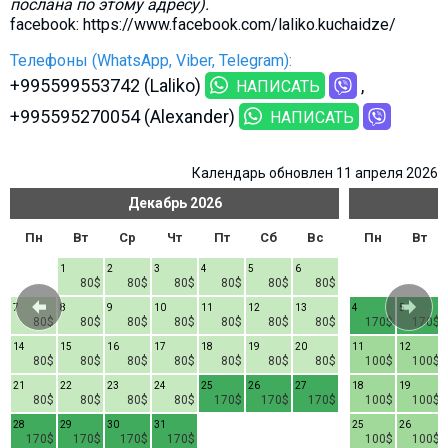
послана по этому адресу).
facebook: https://www.facebook.com/laliko.kuchaidze/
Телефоны (WhatsApp, Viber, Telegram):
+995599553742 (Laliko)
НАПИСАТЬ
+995595270054 (Alexander)
НАПИСАТЬ
Календарь обновлен 11 апреля 2026
Декабрь
2026
Пн
Вт
Ср
Чт
Пт
Сб
Вс
Пн
Вт
1
2
3
4
5
6
80$
80$
80$
80$
80$
80$
7
8
9
10
11
12
13
4
5
80$
80$
80$
80$
80$
80$
80$
170$
170$
14
15
16
17
18
19
20
11
12
80$
80$
80$
80$
80$
80$
80$
100$
100$
21
22
23
24
25
26
27
18
19
80$
80$
80$
80$
170$
170$
170$
100$
100$
28
29
30
31
25
26
170$
170$
170$
170$
100$
100$