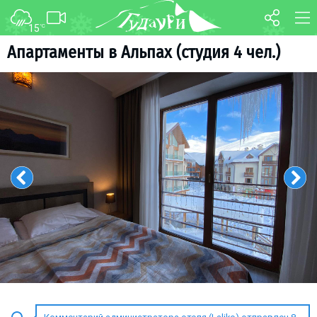
15
°C
ФОРУМ
КАРТА
Aпартаменты в Альпах (студия 4 чел.)
О курорте
WEBCAM
Схема трасс
ТРАНСФЕР
Ски-пасс
Инструкторы
Прокат
Ски-сервис
Дети в Гудаури
Развлечения
Календарь событий
Телеграм-канал
Гудаури
INFO