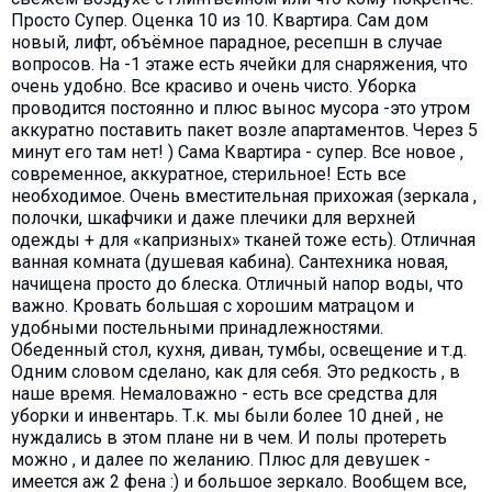
Просто Супер. Оценка 10 из 10. Квартира. Сам дом
новый, лифт, объёмное парадное, ресепшн в случае
вопросов. На -1 этаже есть ячейки для снаряжения, что
очень удобно. Все красиво и очень чисто. Уборка
проводится постоянно и плюс вынос мусора -это утром
аккуратно поставить пакет возле апартаментов. Через 5
минут его там нет! ) Сама Квартира - супер. Все новое ,
современное, аккуратное, стерильное! Есть все
необходимое. Очень вместительная прихожая (зеркала ,
полочки, шкафчики и даже плечики для верхней
одежды + для «капризных» тканей тоже есть). Отличная
ванная комната (душевая кабина). Сантехника новая,
начищена просто до блеска. Отличный напор воды, что
важно. Кровать большая с хорошим матрацом и
удобными постельными принадлежностями.
Обеденный стол, кухня, диван, тумбы, освещение и т.д.
Одним словом сделано, как для себя. Это редкость , в
наше время. Немаловажно - есть все средства для
уборки и инвентарь. Т.к. мы были более 10 дней , не
нуждались в этом плане ни в чем. И полы протереть
можно , и далее по желанию. Плюс для девушек -
имеется аж 2 фена :) и большое зеркало. Вообщем все,