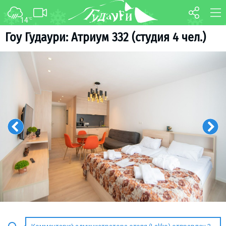
14
°C
ФОРУМ
КАРТА
Гоу Гудаури: Атриум 332 (студия 4 чел.)
О курорте
WEBCAM
Схема трасс
ТРАНСФЕР
Ски-пасс
Инструкторы
Прокат
Ски-сервис
Дети в Гудаури
Развлечения
Календарь событий
Телеграм-канал
Гудаури
INFO