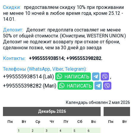
Скидки:
предоставляем скидку 10% при проживании
не менее 10 ночей в любое время года, кроме 25.12 -
14.01.
Депозит:
Депозит: предоплата составляет не менее
50% от общей стоимости. (Юнистрим, WESTERN UNION.)
Депозит не подлежит возврату при отказе от брони,
сделанном позже, чем за 30 дней до заезда
Контакты:
+995555938514; +995555398282.
Телефоны (WhatsApp, Viber, Telegram):
+995555938514 (Lali)
НАПИСАТЬ
+995555398282 (Mari)
НАПИСАТЬ
Календарь обновлен 2 мая 2026
Декабрь
2026
Пн
Вт
Ср
Чт
Пт
Сб
Вс
Пн
Вт
1
2
3
4
5
6