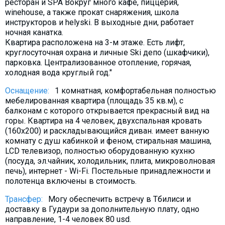
ресторан и SPA Вокруг много кафе, пиццерия,
Что пить?
winehouse, а также прокат снаряжения, школа
инструкторов и helyski. В выходные дни, работает
Деньги
ночная канатка.
Мобильная связь
Квартира расположена на 3-м этаже. Есть лифт,
круглосуточная охрана и личные Ski депо (шкафчики),
Галерея
парковка. Централизованное отопление, горячая,
Отчеты
холодная вода круглый год."
Безопасность
Оснащение:
1 комнатная, комфортабельная полностью
мебeлированная квартира (площадь 35 кв.м), с
балконам с которого открывается прекрасный вид на
горы. Квартира на 4 человек, двухспальная кровать
(160х200) и раскладывающийся диван. имеет ванную
комнату с душ кабинкой и феном, стиральная машина,
LCD телевизор, полностью оборудованную кухню
(посуда, эл.чайник, холодильник, плита, микроволновая
печь), интернет - Wi-Fi. Постельные принадлежности и
полотенца включены в стоимость.
Трансфер:
Могу обеспечить встречу в Тбилиси и
доставку в Гудаури за дополнительную плату, одно
направление, 1-4 человек 80 usd.