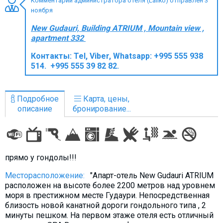
Комментарий администратора отеля (Laliko) отправлен 3
ноября
New Gudauri, Building ATRIUM , Mountain view ,
apartment 332
ПРОЖИВАНИЕ
Контакты:
Tel, Viber, Whatsapp: +995 555 938
514. +995 555 39 82 82.
Квартиры
Коттеджи
Подробное
Карта, цены,
Отели
описание
бронирование...
%
Горячие предложения
Долгосрочная аренда
Казбеги
прямо у гондолы!!!
Другое
Месторасположение:
"Апарт-отель New Gudauri ATRIUM
ГРУЗИЯ
расположен на высоте более 2200 метров над уровнем
моря в престижном месте Гудаури. Непосредственная
О Грузии
близость новой канатной дороги гондольного типа , 2
Визы и Документы
минуты пешком. На первом этаже отеля есть отличный