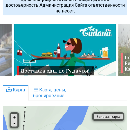
достоверность Администрация Сайта ответственности
не несет.
Ле
Ре
К
Доставка еды по Гудаури!
Карта
Карта, цены,
бронирование...