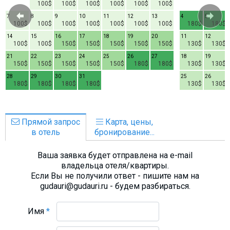
100$
100$
100$
100$
100$
100$
7
8
9
10
11
12
13
4
5
100$
100$
100$
100$
100$
100$
100$
180$
180$
14
15
16
17
18
19
20
11
12
100$
100$
150$
150$
150$
150$
150$
130$
130$
21
22
23
24
25
26
27
18
19
150$
150$
150$
150$
150$
180$
180$
130$
130$
28
29
30
31
25
26
180$
180$
180$
180$
130$
130$
Прямой запрос
Карта, цены,
в отель
бронирование...
Ваша заявка будет отправлена на e-mail
владельца отеля/квартиры.
Если Вы не получили ответ - пишите нам на
gudauri@gudauri.ru - будем разбираться.
Имя
*