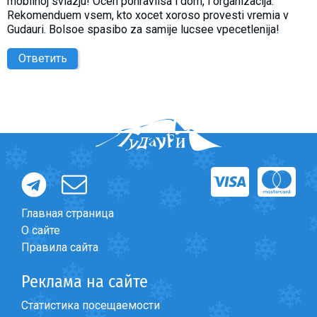
mobilnoj sviazju! Ocen ponravilsa i dom, i organizacija.
Rekomenduem vsem, kto xocet xoroso provesti vremia v
Gudauri. Bolsoe spasibo za samije lucsee vpecetlenija!
Ответить
Главная страница
О сайте
Правила сайта
Реклама на сайте
Статистика посещаемости