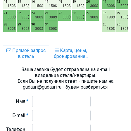
14
15
16
17
18
19
20
11
12
150$
150$
150$
150$
150$
150$
300$
300$
300$
21
22
23
24
25
26
27
18
19
300$
300$
300$
300$
300$
300$
300$
180$
180$
28
29
30
31
25
26
300$
300$
300$
300$
180$
180$
Прямой запрос
Карта, цены,
в отель
бронирование...
Ваша заявка будет отправлена на e-mail
владельца отеля/квартиры.
Если Вы не получили ответ - пишите нам на
gudauri@gudauri.ru - будем разбираться.
Имя
*
E-mail
*
Телефон