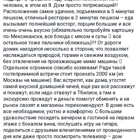
человек, в этом из 8. Дом просто потрясающий!!
Расположение самое удачное, подъемники в 5 минутах
пешком, отличный ресторан в 2 минутах пешком – еда
вызывает полнейший восторг, порции большие и всё
очень-очень вкусно (обязательно попробуйте картошку
по-Мексикански, все блюда с мясом и супы  всё
остальное тоже пальчики оближешь)!!! От дороги
домик находится несколько в стороне, что позволяет
наслаждаться природой, горами и свежим воздухом,
без отвлечения на проезжающие мимо машины 
Отдельное огромное спасибо хозяевам! Ради такой
гостеприимной встречи стоит проехать 2000 км (из
Москвы на машине). Вас встретят, как дома, угостят
самой вкусной домашней чачей, ещё раз всё расскажут
и покажут, если надо отвезут в Тбилиси, а там и
экскурсию проведут и деньги помогут обменять и на
рынок свозят и магазины порекомендуют. В доме есть
все необходимое, уютно и комфортно. С большим
удовольствие посидеть вечером в гостиной на первом
этаже с бокалом вина, послушать игру на гитаре,
поделиться с друзьями впечатлениями от проведенного
дня или даже просто посмотреть телевизор – дом