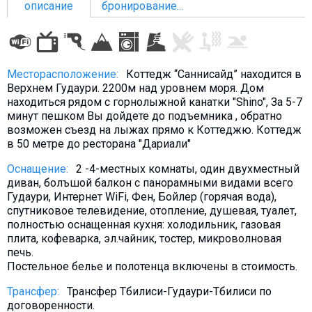
описание
бронирование...
ПРОЖИВАНИЕ
Месторасположение:
Коттедж “Саннисайд” находится в
Верхнем Гудаури. 2200м над уровнем моря. Дом
Квартиры
находиться рядом с горнолыжной канатки "Shino", За 5-7
минут пешком Вы дойдете до подъемника , обратно
Коттеджи
возможен съезд на лыжах прямо к Коттеджю. Коттедж
Отели
в 50 метре до ресторана "Дариали"
%
Горячие предложения
Оснащение:
2 -4-местных комнаты, один двухместный
Долгосрочная аренда
диван, болъшой балкон с панорамными видами всего
Гудаури, Интернет WiFi, Фен, Бойлер (горячая вода),
Казбеги
спутниковое телевидение, отопление, душевая, туалет,
полностью оснащенная кухня: холодильник, газовая
Другое
плита, кофеварка, эл.чайник, тостер, микроволновая
печь.
ГРУЗИЯ
Постельное белье и полотенца включены в стоимость.
О Грузии
Трансфер:
Трансфер Тбилиси-Гудаури-Тбилиси по
Визы и Документы
договоренности.