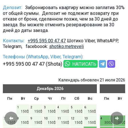
Что пить?
Депозит:
Забронировать квартиру можно заплатив 30%
Деньги
от общей суммы. Депозит не подлежит возврату при
отказе от брони, сделанном позже, чем за 30 дней до
Мобильная связь
заезда. Вы можете отменить резервирование за 30
дней до даты заезда.
Галерея
Отчеты
Контакты:
+995 595 00 47 47
Шотико Viber, WhatsAPP,
Telegram, faceboook:
shotiko.metreveli
Безопасность
Телефоны (WhatsApp, Viber, Telegram):
+995 595 00 47 47 (Shota)
НАПИСАТЬ
Календарь обновлен 21 июля 2026
Декабрь
2026
Пн
Вт
Ср
Чт
Пт
Сб
Вс
Пн
Вт
1
2
3
4
5
6
150$
150$
150$
150$
150$
150$
7
8
9
10
11
12
13
4
5
150$
150$
150$
150$
150$
150$
150$
300$
300$