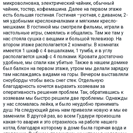
микроволновка, электрический чайник, обычный
чайник, тостер, кофемашина. Далее на первом этаже
есть большая гостиная. Гостиная –уютная, с диваном, 2-
мя удобными креслокачалками и мягкими кресло-
мешками. В гостиной мы смотрели фильмы, играли в
настольные игры, смеялись и общались. Там же там у
нас стояла сушка с вещами и большой телевизор. На
втором этаже располагается 2 комнаты. В комнатах
имеется 1 шкаф с 4 вешалками, 1 тумба, и в углу
располагается шкаф с 4 полками. Кровати достаточно
удобные, мы спали как убитые. Также в нашем домике
был балкон на первом этаже, утром мы делали зарядку
там наслаждаясь видами на горы. Вечером выставляли
сноуборды чтобы весь снег стек. Отдельную
благодарность хочется выразить хозяевам за
оперативность решения проблем. Так, обратившись к
хозяевам мы быстро решили две проблемы. Однажды
у нас сломалась лейка, и было неудобно принимать
душ. На следующий день нам привезли новую и мы ее
заменили. В другой раз, во всем Гудаури произошла
какая-то авария и это отразилось на работе нашего
котла, благодаря которому в доме была горячая вода и