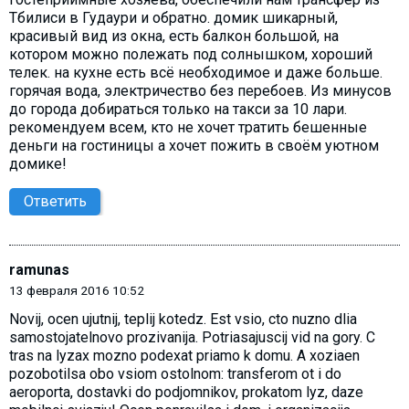
Тбилиси в Гудаури и обратно. домик шикарный,
красивый вид из окна, есть балкон большой, на
котором можно полежать под солнышком, хороший
телек. на кухне есть всё необходимое и даже больше.
горячая вода, электричество без перебоев. Из минусов
до города добираться только на такси за 10 лари.
рекомендуем всем, кто не хочет тратить бешенные
деньги на гостиницы а хочет пожить в своём уютном
домике!
Ответить
ramunas
13 февраля 2016 10:52
Novij, ocen ujutnij, teplij kotedz. Est vsio, cto nuzno dlia
samostojatelnovo prozivanija. Potriasajuscij vid na gory. C
tras na lyzax mozno podexat priamo k domu. A xoziaen
pozobotilsa obo vsiom ostolnom: transferom ot i do
aeroporta, dostavki do podjomnikov, prokatom lyz, daze