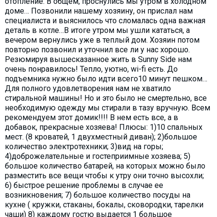
отопление. В общем, проснулись мы утром в холодном
доме… Позвонили нашему хозяину, он прислал нам
специалиста и выяснилось что сломалась одна важная
деталь в котле…В итоге утром мы ушли кататься, а
вечером вернулись уже в теплый дом. Хозяин потом
повторно позвонил и уточнил все ли у нас хорошо.
Резюмируя вышесказанное жить в Sunny Side нам
очень понравилось! Тепло, уютно, wi-fi есть. До
подъемника нужно было идти всего10 минут пешком…
Для полного удовлетворения нам не хватило
стиральной машины! Но и это было не смертельно, все
необходимую одежду мы стирали в тазу вручную. Всем
рекомендуем этот домик!!!! В нем есть все, а в
добавок, прекрасные хозяева! Плюсы: 1)10 спальных
мест. (8 кроватей, 1 двухместный диван); 2)большое
количество электротехники; 3)вид на горы;
4)доброжелательные и гостеприимные хозяева; 5)
большое количество батарей, на которых можно было
разместить все вещи чтобы к утру они точно высохли;
6) быстрое решение проблемы в случае ее
возникновения; 7) большое количество посуды на
кухне ( кружки, стаканы, бокалы, сковородки, тарелки
чаши) 8) каждому гостю выдается 1 большое