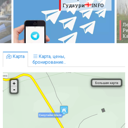
Гудаури
INFO
Ле
Ре
К
Карта
Карта, цены,
бронирование...