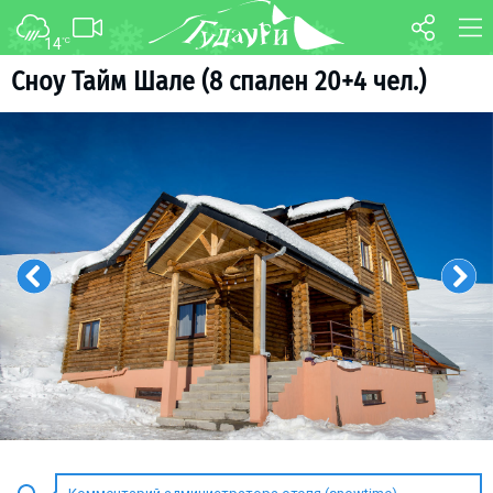
14
°C
ФОРУМ
КАРТА
Сноу Тайм Шале (8 спален 20+4 чел.)
О курорте
WEBCAM
Схема трасс
ТРАНСФЕР
Ски-пасс
Инструкторы
Прокат
Ски-сервис
Дети в Гудаури
Развлечения
Календарь событий
Телеграм-канал
Гудаури
INFO