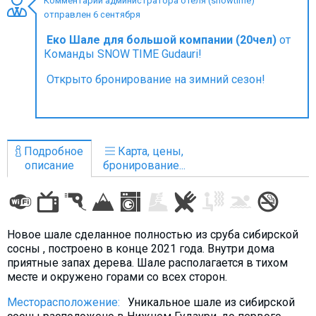
Комментарий администратора отеля (snowtime)
отправлен 6 сентября
Еко Шале для большой компании (20чел)
от
Команды SNOW TIME Gudauri!
ПРОЖИВАНИЕ
Открыто бронирование на зимний сезон!
Квартиры
Коттеджи
Отели
Подробное
Карта, цены,
%
Горячие предложения
описание
бронирование...
Долгосрочная аренда
Казбеги
Другое
Новое шале сделанное полностью из сруба сибирской
сосны , построено в конце 2021 года. Внутри дома
ГРУЗИЯ
приятные запах дерева. Шале располагается в тихом
месте и окружено горами со всех сторон.
О Грузии
Месторасположение:
Уникальное шале из сибирской
Визы и Документы