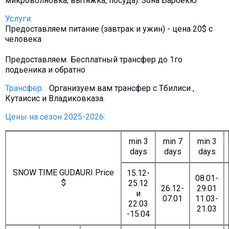
микроволновка, вытяжка, посуда). Зона Барбекю
Услуги:
Предоставляем питание (завтрак и ужин) - цена 20$ c
человека
Предоставляем Бесплатный трансфер до 1го
подьеника и обратно
Трансфер:
Организуем вам трансфер с Тбилиси ,
Кутаисис и Владиковказа.
Цены на сезон 2025-2026:
min 3
min 7
min 3
days
days
days
SNOW TIME GUDAURI Price
15.12-
08.01-
$
25.12
26.12-
29.01
и
07.01
11.03-
22.03
21.03
-15.04