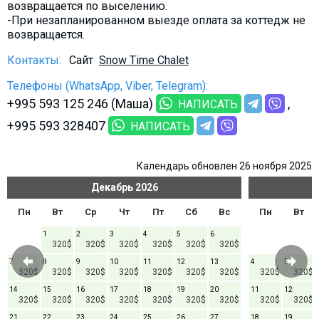
возвращается по выселению.
-При незапланированном выезде оплата за коттедж не
возвращается.
Контакты:
Сайт
Snow Time Chalet
Телефоны (WhatsApp, Viber, Telegram):
+995 593 125 246 (Маша)
НАПИСАТЬ
+995 593 328407
НАПИСАТЬ
Календарь обновлен 26 ноября 2025
Декабрь
2026
Пн
Вт
Ср
Чт
Пт
Сб
Вс
Пн
Вт
1
2
3
4
5
6
320$
320$
320$
320$
320$
320$
7
8
9
10
11
12
13
4
5
320$
320$
320$
320$
320$
320$
320$
320$
320$
14
15
16
17
18
19
20
11
12
320$
320$
320$
320$
320$
320$
320$
320$
320$
21
22
23
24
25
26
27
18
19