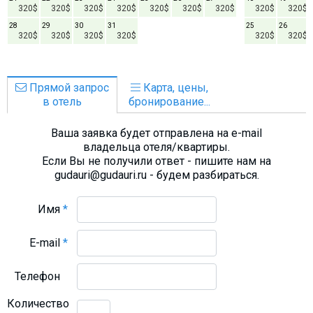
320$
320$
320$
320$
320$
320$
320$
320$
320$
28
29
30
31
25
26
320$
320$
320$
320$
320$
320$
Прямой запрос
Карта, цены,
в отель
бронирование...
Ваша заявка будет отправлена на e-mail
владельца отеля/квартиры.
Если Вы не получили ответ - пишите нам на
gudauri@gudauri.ru - будем разбираться.
Имя
*
E-mail
*
Телефон
Количество