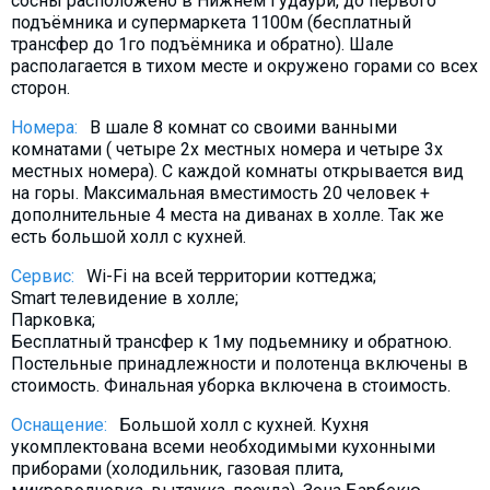
сосны расположено в Нижнем Гудаури, до первого
Что пить?
подъёмника и супермаркета 1100м (бесплатный
трансфер до 1го подъёмника и обратно). Шале
Деньги
располагается в тихом месте и окружено горами со всех
Мобильная связь
сторон.
Галерея
Номера:
В шале 8 комнат со своими ванными
комнатами ( четыре 2х местных номера и четыре 3х
Отчеты
местных номера). С каждой комнаты открывается вид
Безопасность
на горы. Максимальная вместимость 20 человек +
дополнительные 4 места на диванах в холле. Так же
есть большой холл с кухней.
Сервис:
Wi-Fi на всей территории коттеджа;
Smart телевидение в холле;
Парковка;
Бесплатный трансфер к 1му подьемнику и обратною.
Постельные принадлежности и полотенца включены в
стоимость. Финальная уборка включена в стоимость.
Оснащение:
Большой холл с кухней. Кухня
укомплектована всеми необходимыми кухонными
приборами (холодильник, газовая плита,