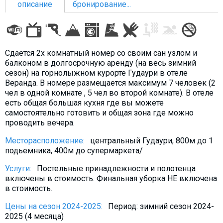
описание
бронирование...
ПРОЖИВАНИЕ
Сдается 2х комнатный номер со своим сан узлом и
балконом в долгосрочную аренду (на весь зимний
Квартиры
сезон) на горнолыжном курорте Гудаури в отеле
Веранда. В номере размещается максимум 7 человек (2
Коттеджи
чел в одной комнате , 5 чел во второй комнате). В отеле
Отели
есть общая большая кухня где вы можете
самостоятельно готовить и общая зона где можно
%
Горячие предложения
проводить вечера.
Долгосрочная аренда
Месторасположение:
центральный Гудаури, 800м до 1
Казбеги
подьемника, 400м до супермаркета/
Другое
Услуги:
Постельные принадлежности и полотенца
включены в стоимость. Финальная уборка НЕ включена
ГРУЗИЯ
в стоимость.
О Грузии
Цены на сезон 2024-2025:
Период: зимний сезон 2024-
Визы и Документы
2025 (4 месяца)