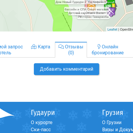
ой запрос
Карта
Отзывы
Онлайн
отель
(0)
бронирование
Добавить комментарий
Гудаури
Грузия
О курорте
О Грузии
Ски-пасс
Визы и Доку