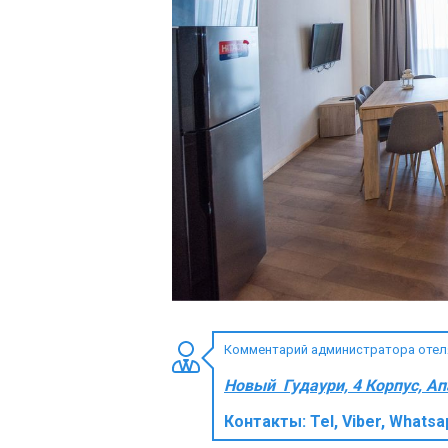
ПРОЖИВАНИЕ
Квартиры
Коттеджи
Отели
%
Горячие предложения
Долгосрочная аренда
Казбеги
Другое
Комментарий администратора отеля 
ГРУЗИЯ
Новый Гудаури, 4 Корпус, А
О Грузии
Контакты:
Tel, Viber, Whatsa
Визы и Документы