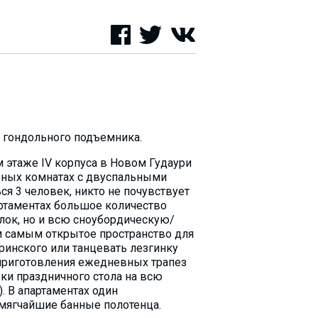
до гондольного подъемника.
 этаже IV корпуса в Новом Гудаури
ьных комнатах с двуспальными
ся 3 человек, никто не почувствует
артаментах большое количество
лок, но и всю сноубордическую/
ем самым открытое пространство для
аринского или танцевать лезгинку
я приготовления ежедневных трапез
вки праздничного стола на всю
. В апартаментах один
мягчайшие банные полотенца.