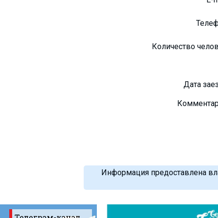
Теле
Количество чело
Дата зае
Коммента
Информация предоставлена вла
Телеграм-канал