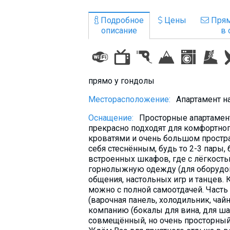
Что пить?
Подробное
Цены
Прям
Деньги
описание
в 
Мобильная связь
Галерея
Отчеты
прямо у гондолы
Безопасность
Месторасположение:
Апартамент на
Оснащение:
Просторные апартамент
прекрасно подходят для комфортно
кроватями и очень большом простран
себя стеснённым, будь то 2-3 пары
встроенных шкафов, где с лёгкость
горнолыжную одежду (для оборудова
общения, настольных игр и танцев. 
можно с полной самоотдачей. Часть
(варочная панель, холодильник, чай
компанию (бокалы для вина, для шам
совмещённый, но очень просторный