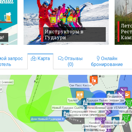
Лето
Инструкторы в
Рест
и!
Гудаури
Кам
ой запрос
Карта
Отзывы
Онлайн
отель
(0)
бронирование