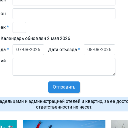
фон
век
*
Календарь обновлен 2 мая 2026
зда
*
Дата отъезда
*
рий
Отправить
дельцами и администрацией отелей и квартир, за ее дост
ответственности не несет.