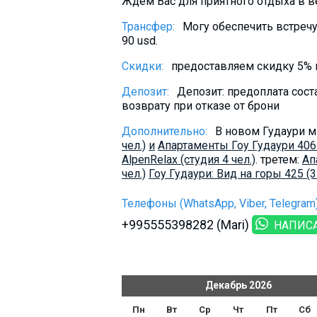
Ждём Вас для приятного отдыха в в
Трансфер:
Могу обеспечить встречу
90 usd.
Скидки:
предоставляем скидку 5% п
Депозит:
Депозит: предоплата сост
возврату при отказе от брони
Дополнительно:
В новом Гудаури м
чел.)
и
Апартаменты Гоу Гудаури 406 (
AlpenRelax (студия 4 чел.)
. третем:
Ап
чел.)
Гоу Гудаури: Вид на горы 425 (3 
Телефоны (WhatsApp, Viber, Telegram)
+995555398282 (Mari)
НАПИС
ь
2026
Декабрь
2026
т
Пт
Сб
Вс
Пн
Вт
Ср
Чт
Пт
Сб