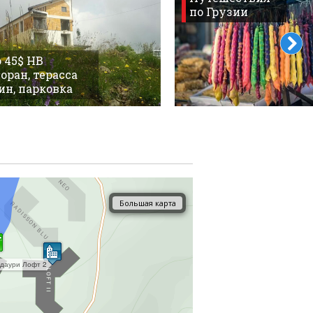
по Грузии
 45$ HB
оран, терасса
ин, парковка