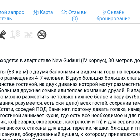
ой запрос
Карта
Отзывы
Онлайн
отель
(0)
бронирование
ходятся в апарт отеле New Gudauri (IV корпус), 30 метров 
ы (83 кв м) с двумя балконами и видом на горы на первом
го размещения 4-7 человек. В двух больших больших спал
стве гостиной, на двух диванах которой могут разместить
, большая дружная семья или тёплая компания друзей. В ап
ю можно разместить не только нижнее бельё и пару футбо
ния, разумеется, есть ски-депо) всех гостей, сохранив т
Кстати, соседей ПОД Вами нет, поэтому давать гопака, кам
 гостиной занимает кухня, где есть всё необходимое и дл
ник, кофеварка, сковороды, кастрлюли и тп) и для сервиро
панского, стаканы для воды, тарелки, чашки, блюдца и тп)
 санузел, оборудованный душем, к которому прилагаются 