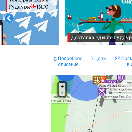
Гудаури
INFO
Доставка еды по Гудаур
Подробное
Цены
Прям
описание
в 