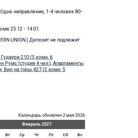
 Oдно направление, 1-4 человек 80-
е 25.12 - 14.01.
TERN UNION.) Депозит не подлежит
Гудаури 210 (3 комн. 6
н Румс (студия 4 чел.)
,
Апартаменты
: Вид на горы 427 (2 комн. 5
Календарь обновлен 2 мая 2026
Февраль
2027
Ма
Вт
Ср
Чт
Пт
Сб
Вс
Пн
Вт
Ср