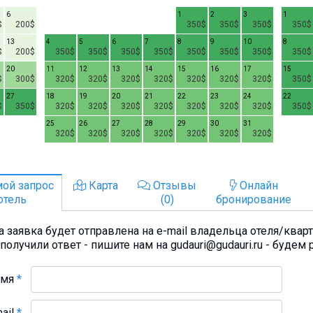
6
1
2
3
1
$
200$
350$
350$
350$
350$
13
4
5
6
7
8
9
10
8
$
200$
350$
350$
350$
350$
350$
350$
350$
350$
20
11
12
13
14
15
16
17
15
$
300$
320$
320$
320$
320$
320$
320$
320$
350$
27
18
19
20
21
22
23
24
22
$
350$
320$
320$
320$
320$
320$
320$
320$
350$
25
26
27
28
29
30
31
320$
320$
320$
320$
320$
320$
320$
ой запрос
Карта
Отзывы
Онлайн
отель
(0)
бронирование
 заявка будет отправлена на e-mail владельца отеля/квар
получили ответ - пишите нам на gudauri@gudauri.ru - будем 
Имя
*
mail
*