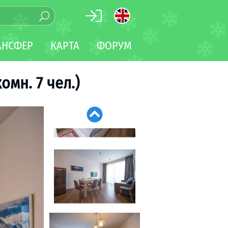
АНСФЕР
КАРТА
ФОРУМ
омн. 7 чел.)