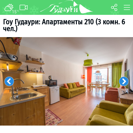
15
°C
ФОРУМ
КАРТА
Гоу Гудаури: Апартаменты 210 (3 комн. 6
чел.)
О курорте
WEBCAM
Схема трасс
ТРАНСФЕР
Ски-пасс
Инструкторы
Прокат
Ски-сервис
Дети в Гудаури
Развлечения
Календарь событий
Телеграм-канал
Гудаури
INFO