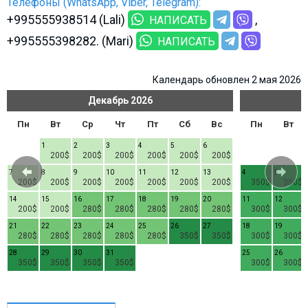
Телефоны (WhatsApp, Viber, Telegram):
+995555938514 (Lali)
НАПИСАТЬ
+995555398282. (Mari)
НАПИСАТЬ
Календарь обновлен 2 мая 2026
Декабрь
2026
Пн
Вт
Ср
Чт
Пт
Сб
Вс
Пн
Вт
1
2
3
4
5
6
200$
200$
200$
200$
200$
200$
7
8
9
10
11
12
13
4
5
200$
200$
200$
200$
200$
200$
200$
350$
350$
14
15
16
17
18
19
20
11
12
200$
200$
280$
280$
280$
280$
280$
300$
300$
21
22
23
24
25
26
27
18
19
280$
280$
280$
280$
280$
350$
350$
300$
300$
28
29
30
31
25
26
350$
350$
350$
350$
300$
300$