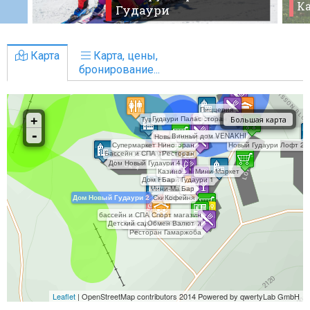
К
Гудаури
Карта
Карта, цены,
бронирование...