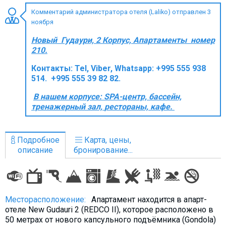
Комментарий администратора отеля (Laliko) отправлен 3
ноября
Новый Гудаури, 2 Корпус, Апартаменты номер
ПРОЖИВАНИЕ
210.
Контакты:
Tel, Viber, Whatsapp: +995 555 938
Квартиры
514. +995 555 39 82 82.
Коттеджи
В нашем корпусе: SPA-центр, бассейн,
Отели
тренажерный зал,
рестораны, кафе.
%
Горячие предложения
Долгосрочная аренда
Подробное
Карта, цены,
Казбеги
описание
бронирование...
Другое
ГРУЗИЯ
Месторасположение:
Апартамент находится в апарт-
О Грузии
отеле New Gudauri 2 (REDCO II), которое расположено в
Визы и Документы
50 метрах от нового капсульного подъёмника (Gondola)