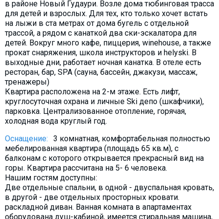
в районе Новый Гудаури. Возле дома тюбинговая трасса
Что пить?
для детей и взрослых. Для тех, кто только хочет встать
Деньги
на лыжи в ста метрах от дома бугель с отдельной
трассой, а рядом с канаткой два ски-эскалатора для
Мобильная связь
детей. Вокруг много кафе, пиццерия, winehouse, а также
прокат снаряжения, школа инструкторов и helyski. В
Галерея
выходные дни, работает ночная канатка. В отеле есть
Отчеты
ресторан, бар, SPA (сауна, бассейн, джакузи, массаж,
тренажеры)
Безопасность
Квартира расположена на 2-м этаже. Есть лифт,
круглосуточная охрана и личные Ski депо (шкафчики),
парковка. Централизованное отопление, горячая,
холодная вода круглый год.
Оснащение:
3 комнатная, комфортабельная полностью
мебeлированная квартира (площадь 65 кв.м), с
балконам с которого открывается прекрасный вид на
горы. Квартира рассчитана на 5- 6 человека.
Нашим гостям доступны:
Две отдельные спальни, в одной - двуспальная кровать,
в другой - две отдельных просторных кровати.
раскладной диван. Ванная комната в апартаментах
оборудована душ-кабиной, имеется стиральная машина,