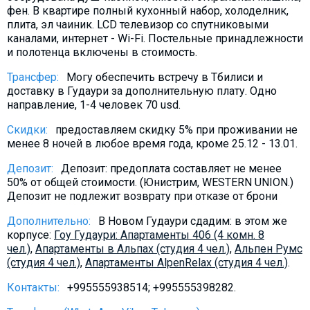
фен. В квартире полный кухонный набор, холоделник,
плита, эл чаиник. LCD телевизор со спутниковыми
каналами, интернет - Wi-Fi. Постельные принадлежности
и полотенца включены в стоимость.
Трансфер:
Могу обеспечить встречу в Тбилиси и
доставку в Гудаури за дополнительную плату. Oдно
направление, 1-4 человек 70 usd.
Скидки:
предоставляем скидку 5% при проживании не
менее 8 ночей в любое время года, кроме 25.12 - 13.01.
Депозит:
Депозит: предоплата составляет не менее
50% от общей стоимости. (Юнистрим, WESTERN UNION.)
Депозит не подлежит возврату при отказе от брони
Дополнительно:
В Новом Гудаури сдадим: в этом же
корпусе:
Гоу Гудаури: Апартаменты 406 (4 комн. 8
чел.)
,
Aпартаменты в Альпах (студия 4 чел.)
,
Альпен Румс
(студия 4 чел.)
,
Апартаменты AlpenRelax (студия 4 чел.)
.
Контакты:
+995555938514; +995555398282.