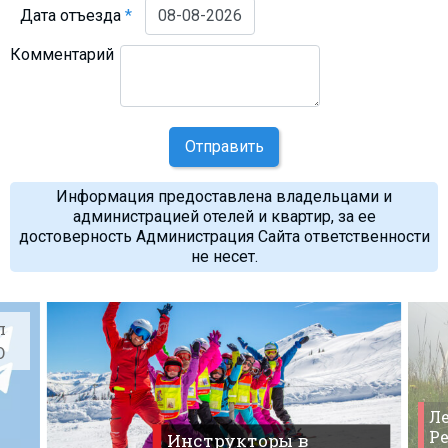
Дата отъезда
*
Комментарий
Отправить
Информация предоставлена владельцами и
администрацией отелей и квартир, за ее
достоверность Администрация Сайта ответственности
не несет.
л
O
Ле
Ре
Инструкторы в