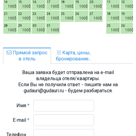
14
15
16
17
18
19
20
11
12
100$
100$
100$
100$
100$
100$
100$
100$
100$
21
22
23
24
25
26
27
18
19
100$
100$
100$
100$
100$
100$
100$
100$
100$
28
29
30
31
25
26
100$
100$
100$
100$
100$
100$
Прямой запрос
Карта, цены,
в отель
бронирование...
Ваша заявка будет отправлена на e-mail
владельца отеля/квартиры.
Если Вы не получили ответ - пишите нам на
gudauri@gudauri.ru - будем разбираться.
Имя
*
E-mail
*
Телефон