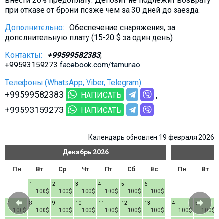
внести 20% предоплату. Депозит не подлежит возврату
при отказе от брони позже чем за 30 дней до заезда.
Дополнительно:
Обеспечение снаряжения, за
дополнительную плату (15-20 $ за один день)
Контакты:
+99599582383
;
+99593159273
facebook.com/tamunao
Телефоны (WhatsApp, Viber, Telegram):
+99599582383
НАПИСАТЬ
+99593159273
НАПИСАТЬ
Календарь обновлен 19 февраля 2026
Декабрь
2026
Пн
Вт
Ср
Чт
Пт
Сб
Вс
Пн
Вт
1
2
3
4
5
6
100$
100$
100$
100$
100$
100$
7
8
9
10
11
12
13
4
5
100$
100$
100$
100$
100$
100$
100$
100$
100$