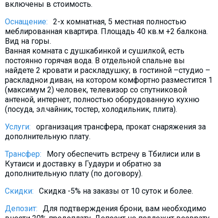
включены в стоимость.
Что пить?
Оснащение:
2-х комнатная, 5 местная полностью
Деньги
меблированная квартира. Площадь 40 кв.м +2 балкона.
Мобильная связь
Вид на горы.
Ванная комната с душкабинкой и сушилкой, есть
Галерея
постоянно горячая вода. В отдельной спальне вы
Отчеты
найдете 2 кровати и раскладушку; в гостиной –студио –
раскладнои диван, на котором комфортно разместится 1
Безопасность
(максимум 2) человек, телевизор со спутниковой
антеной, интернет, полностью оборудованную кухню
(посуда, эл.чайник, тостер, холодильник, плита).
Услуги:
организация трансфера, прокат снаряжения за
дополнительную плату.
Трансфер:
Могу обеспечить встречу в Тбилиси или в
Кутаиси и доставку в Гудаури и обратно за
дополнительную плату (по договору).
Скидки:
Скидка -5% на заказы от 10 суток и более.
Депозит:
Для подтверждения брони, вам необходимо