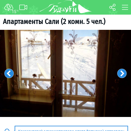
15
°C
ФОРУМ
КАРТА
Апартаменты Сали (2 комн. 5 чел.)
О курорте
WEBCAM
Схема трасс
ТРАНСФЕР
Ски-пасс
Инструкторы
Прокат
Ски-сервис
Дети в Гудаури
Развлечения
Календарь событий
Телеграм-канал
Гудаури
INFO