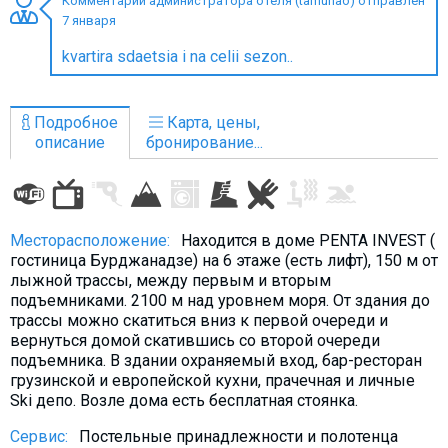
Комментарий администратора отеля (tamunao) отправлен
7 января
kvartira sdaetsia i na celii sezon..
ПРОЖИВАНИЕ
Подробное
Карта, цены,
Квартиры
описание
бронирование...
Коттеджи
Отели
%
Горячие предложения
Месторасположение:
Находится в доме PENTA INVEST (
гостиница Бурджанадзе) на 6 этаже (есть лифт), 150 м от
Долгосрочная аренда
лыжной трассы, между первым и вторым
Казбеги
подъемниками. 2100 м над уровнем моря. От здания до
трассы можно скатиться вниз к первой очереди и
Другое
вернуться домой скатившись со второй очереди
подъемника. В здании охраняемый вход, бар-ресторан
ГРУЗИЯ
грузинской и европейской кухни, прачечная и личные
Ski депо. Возле дома есть бесплатная стоянка.
О Грузии
Визы и Документы
Сервис:
Постельные принадлежности и полотенца