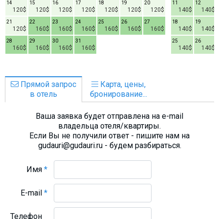
14
15
16
17
18
19
20
11
12
120$
120$
120$
120$
120$
120$
120$
140$
140$
21
22
23
24
25
26
27
18
19
120$
160$
160$
160$
160$
160$
160$
140$
140$
28
29
30
31
25
26
160$
160$
160$
160$
140$
140$
Прямой запрос
Карта, цены,
в отель
бронирование...
Ваша заявка будет отправлена на e-mail
владельца отеля/квартиры.
Если Вы не получили ответ - пишите нам на
gudauri@gudauri.ru - будем разбираться.
Имя
*
E-mail
*
Телефон