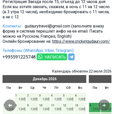
Регистрация Заезда после 15, отъезд до 12 часов дня.
Если вы хотите заехать, скажем, в ночь с 11 на 12 число
(в 3 утра 12 числа), необходимо бронировать с 11 числа,
а не с 12.
Контакты:
gudaurytravel@gmail.com (заполните внизу
форму и система перешлет инфо на ее email. Писать
можно на Русском, Français, English)
Онлайн бронирование на:
https://www.cricketgudauri.com/
Телефоны (WhatsApp, Viber, Telegram):
+995591225748
НАПИСАТЬ
Календарь обновлен 22 июля 2026
Декабрь
2026
Пн
Вт
Ср
Чт
Пт
Сб
Вс
Пн
Вт
1
2
3
4
5
6
120$
120$
120$
120$
120$
120$
7
8
9
10
11
12
13
4
5
120$
120$
120$
120$
120$
120$
120$
210$
210$