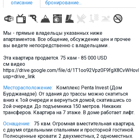
описание
бронирование...
ПРОЖИВАНИЕ
Мы - прямые владельцы указанных ниже
апартаментов. Все общение, обсуждение цен и прочее
Квартиры
вы ведете непосредственно с владельцами .
Коттеджи
Эта квартира продается. 75 квм - 85 000 USD
Отели
см видео
https://drive.google.com/file/d/1T1oo92Vpz0F9fgX8CvWHo
%
Горячие предложения
usp=drive_link
Долгосрочная аренда
Месторасположение:
Комплекс Penta Invest (Дом
Казбеги
Бурджанадзе). От здания до трассы можно скатиться
вниз к 1ой очереди и вернуться домой, скатившись со
Другое
2ой очереди. До подъемника 150 метров. Никаких
трансферов. Квартира на 7 этаже. В доме работает лифт.
ГРУЗИЯ
Оснащение:
75 квм. Огромная вместительная квартира,
О Грузии
с двумя отдельными спальнями и просторной гостиной.
Визы и Документы
Полноценные кровати: 2 двухместных, 2 одноместных.