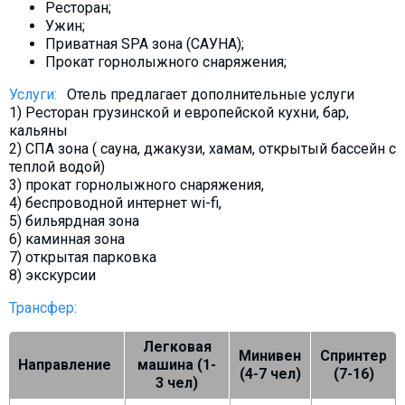
Ресторан;
Ужин;
Приватная SPA зона (САУНА);
Прокат горнолыжного снаряжения;
Услуги:
Отель предлагает дополнительные услуги
1) Ресторан грузинской и европейской кухни, бар,
кальяны
2) СПА зона ( сауна, джакузи, хамам, открытый бассейн с
теплой водой)
3) прокат горнолыжного снаряжения,
4) беспроводной интернет wi-fi,
5) бильярдная зона
6) каминная зона
7) открытая парковка
8) экскурсии
Трансфер:
Легковая
Минивен
Спринтер
Направление
машина (1-
(4-7 чел)
(7-16)
3 чел)