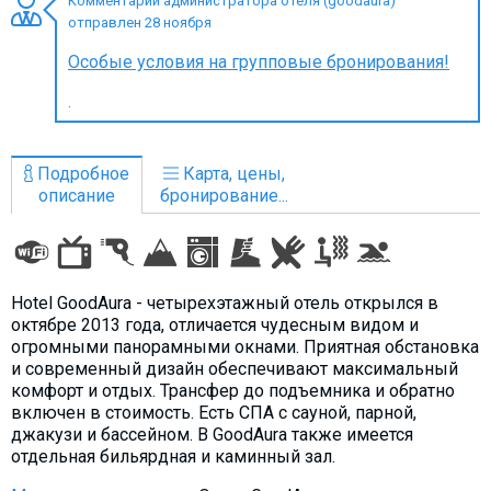
Комментарий администратора отеля (goodaura)
отправлен 28 ноября
Особые условия на групповые бронирования!
.
ПРОЖИВАНИЕ
Квартиры
Подробное
Карта, цены,
Коттеджи
описание
бронирование...
Отели
%
Горячие предложения
Долгосрочная аренда
Hotel GoodAura - четырехэтажный отель открылся в
Казбеги
октябре 2013 года, отличается чудесным видом и
огромными панорамными окнами. Приятная обстановка
Другое
и современный дизайн обеспечивают максимальный
комфорт и отдых. Трансфер до подъемника и обратно
ГРУЗИЯ
включен в стоимость. Есть СПА с сауной, парной,
джакузи и бассейном. В GoodAura также имеется
О Грузии
отдельная бильярдная и каминный зал.
Визы и Документы