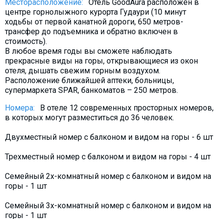
Месторасположение:
Отель GoodAura расположен в
Что пить?
центре горнолыжного курорта Гудаури (10 минут
ходьбы от первой канатной дороги, 650 метров-
Деньги
трансфер до подъемника и обратно включен в
Мобильная связь
стоимость).
В любое время годы вы сможете наблюдать
Галерея
прекрасные виды на горы, открывающиеся из окон
Отчеты
отеля, дышать свежим горным воздухом.
Расположение ближайшей аптеки, больницы,
Безопасность
супермаркета SPAR, банкоматов – 250 метров.
Номера:
В отеле 12 современных просторных номеров,
в которых могут разместиться до 36 человек.
Двухместный номер с балконом и видом на горы - 6 шт
Трехместный номер с балконом и видом на горы - 4 шт
Семейный 2х-комнатный номер с балконом и видом на
горы - 1 шт
Семейный 3х-комнатный номер с балконом и видом на
горы - 1 шт