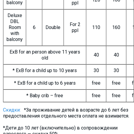
balcony
ppl
Deluxe
DBL
For 2
Room
6
Double
110
160
ppl
with
balcony
ExB for an person above 11 years
40
40
old
* ExB for a child up to 10 years
30
30
* ExB for a child up to 6 years
free
free
* Baby crib – free
free
free
Скидки:
*За проживание детей в возрасте до 6 лет без
предоставления отдельного места оплата не взимается.
*Дети до 10 лет (включительно) в сопровождении
взрослого — скидка 50%.