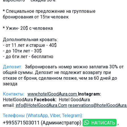
* Специальное предложение на групповые
бронирования от 15ти человек
* Ужин- 20$ с человека
Дополнительная кровать:
- от 11 лет и старше - 40$
- до 10ти лет - 30$
- до 6ти лет - бесплатно
Депозит:
Забронировать номер можно заплатив 30% от
общей суммы. Депозит не подлежит возврату при
отказе от брони, сделанном позже, чем за 60 дней до
заезда
Контакты:
www.hotelGoodAura.com
Instagram:
HotelGoodAura
Facebook:
Hotel GoodAura
email:
info@HotelGoodAura.Com
reservations@hotelGoodAur
Телефоны (WhatsApp, Viber, Telegram):
+995571503011 (Администратор)
НАПИСАТЬ