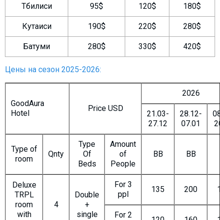
Тбилиси
95$
120$
180$
Кутаиси
190$
220$
280$
Батуми
280$
330$
420$
Цены на сезон 2025-2026:
2026
GoodAura
Price USD
Hotel
21.03-
28.12-
08
27.12
07.01
2
Type
Amount
Type of
Qnty
Of
of
BB
BB
room
Beds
People
For 3
Deluxe
135
200
ppl
TRPL
Double
room
4
+
with
single
For 2
120
160