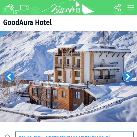
15
°C
ФОРУМ
КАРТА
GoodAura Hotel
О курорте
WEBCAM
Схема трасс
ТРАНСФЕР
Ски-пасс
Инструкторы
Прокат
Ски-сервис
Дети в Гудаури
Развлечения
Календарь событий
Телеграм-канал
Гудаури
INFO