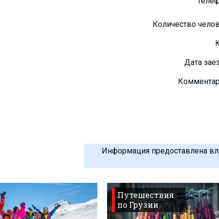
Теле
Количество чело
Дата зае
Коммента
Информация предоставлена вла
Путешествия
по Грузии