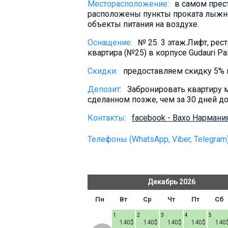
Месторасположение:
в самом прест
Что пить?
расположены пункты проката лыжног
Деньги
объекты питания на воздухе.
Мобильная связь
Оснащение:
№ 25. 3 этаж.Лифт, рес
квартира (№25) в корпусе Gudauri P
Галерея
Скидки:
предоставляем скидку 5% п
Отчеты
Безопасность
Депозит:
Забронировать квартиру 
сделанном позже, чем за 30 дней до
Контакты:
facebook - Вахо Нармания
Телефоны (WhatsApp, Viber, Telegram)
ь
2026
Декабрь
2026
т
Пт
Сб
Вс
Пн
Вт
Ср
Чт
Пт
Сб
1
1
2
3
4
5
140$
140$
140$
140$
140$
140