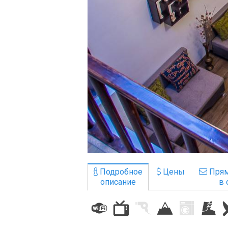
ПРОЖИВАНИЕ
Квартиры
Коттеджи
Отели
%
Горячие предложения
Долгосрочная аренда
Казбеги
Другое
Подробное
Цены
Прям
описание
в 
ГРУЗИЯ
О Грузии
Визы и Документы