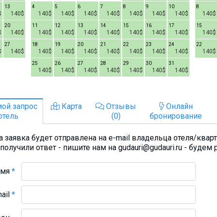
13
4
5
6
7
8
9
10
8
$
140$
140$
140$
140$
140$
140$
140$
140$
140$
20
11
12
13
14
15
16
17
15
$
140$
140$
140$
140$
140$
140$
140$
140$
140$
27
18
19
20
21
22
23
24
22
$
140$
140$
140$
140$
140$
140$
140$
140$
140$
25
26
27
28
29
30
31
140$
140$
140$
140$
140$
140$
140$
ой запрос
Карта
Отзывы
Онлайн
отель
(0)
бронирование
 заявка будет отправлена на e-mail владельца отеля/квар
получили ответ - пишите нам на gudauri@gudauri.ru - будем 
Имя
*
mail
*