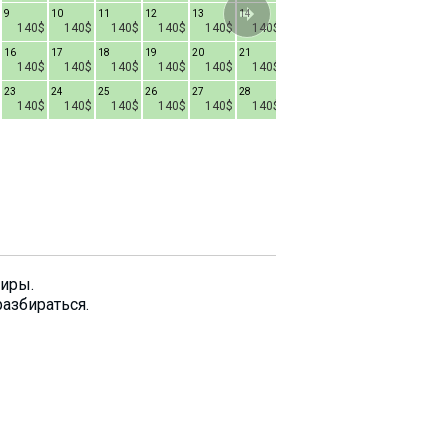
9
10
11
12
13
14
8
9
10
1
140$
140$
140$
140$
140$
140$
140$
140$
140$
16
17
18
19
20
21
15
16
17
1
140$
140$
140$
140$
140$
140$
140$
140$
140$
23
24
25
26
27
28
22
23
24
2
140$
140$
140$
140$
140$
140$
140$
140$
140$
29
30
31
140$
140$
140$
тиры.
разбираться.