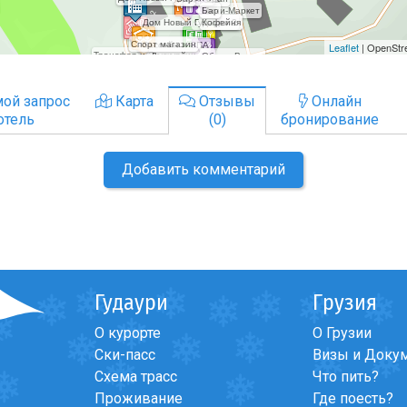
ой запрос
Карта
Отзывы
Онлайн
отель
(0)
бронирование
Добавить комментарий
Гудаури
Грузия
О курорте
О Грузии
Ски-пасс
Визы и Доку
Схема трасс
Что пить?
Проживание
Где поесть?