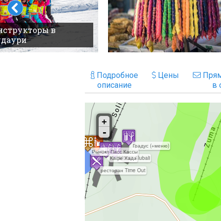
нструкторы в
удаури
Подробное
Цены
Прям
описание
в 