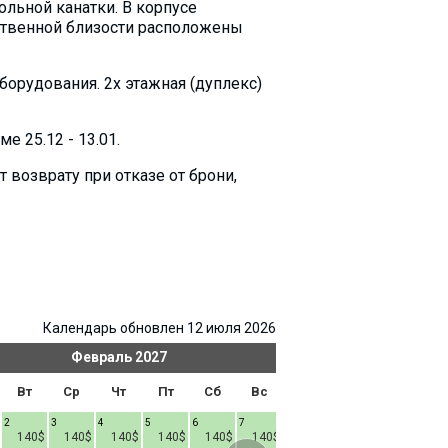
ольной канатки. В корпусе
дственной близости расположены
оборудования. 2х этажная (дуплекс)
 25.12 - 13.01.
возврату при отказе от брони,
Календарь обновлен 12 июля 2026
Февраль
2027
Ма
Вт
Ср
Чт
Пт
Сб
Вс
Пн
Вт
Ср
2
3
4
5
6
7
1
2
3
4
140$
140$
140$
140$
140$
140$
140$
140$
140$