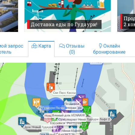
Прод
Доставка еды по Гудаури!
2 к
ой запрос
Карта
Отзывы
Онлайн
отель
(0)
бронирование