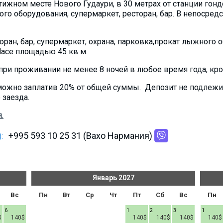
ижном месте Нового Гудаури, в 30 метрах от станции гонд
о оборудования, супермаркет, ресторан, бар. В непосре
торан, бар, супермаркет, охрана, парковка,прокат лыжного 
alace площадью 45 кв м.
ри проживании не менее 8 ночей в любое время года, кроме
можно заплатив 20% от общей суммы. Депозит не подлежит 
 заезда.
.
+995 593 10 25 31 (Вахо Нармания)
:
Январь
2027
Вс
Пн
Вт
Ср
Чт
Пт
Сб
Вс
Пн
6
1
2
3
1
$
140$
140$
140$
140$
140$