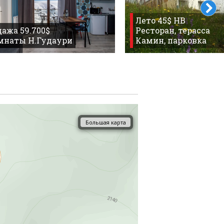
Лето 45$ HB
ажа 59.700$
Ресторан, терасса
омнаты Н.Гудаури
Камин, парковка