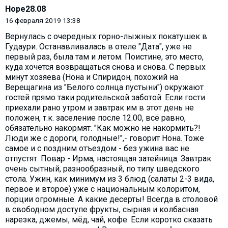
Hope28.08
16 февраля 2019 13:38
Вернулась с очередных горно-лыжных покатушек в
Гудаури. Останавливалась в отеле "Дата", уже не
первый раз, была там и летом. Поистине, это место,
куда хочется возвращаться снова и снова. С первых
минут хозяева (Нона и Спиридон, похожий на
Верещагина из "Белого солнца пустыни") окружают
гостей прямо таки родительской заботой. Если гости
приехали рано утром и завтрак им в этот день не
положен, т.к. заселение после 12.00, всё равно,
обязательно накормят. "Как можно не накормить?!
Люди же с дороги, голодные!",- говорит Нона. Тоже
самое и с поздним отъездом - без ужина вас не
отпустят. Повар - Ирма, настоящая затейница. Завтрак
очень сытный, разнообразный, по типу шведского
стола. Ужин, как минимум из 3 блюд (салаты 2-3 вида,
первое и второе) уже с национальным колоритом,
порции огромные. А какие десерты! Всегда в столовой
в свободном доступе фрукты, сырная и колбасная
нарезка, джемы, мёд, чай, кофе. Если коротко сказать