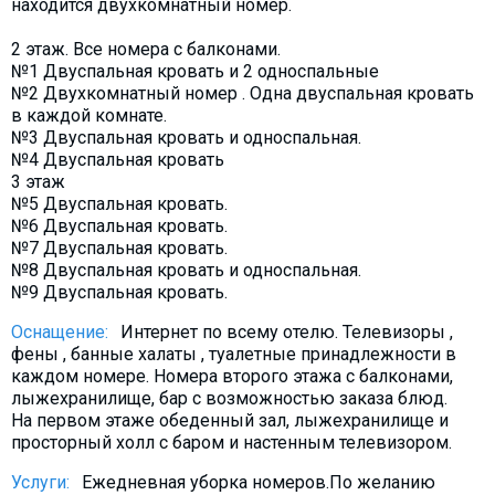
находится двухкомнатный номер.
Что пить?
2 этаж. Все номера с балконами.
Деньги
№1 Двуспальная кровать и 2 односпальные
Мобильная связь
№2 Двухкомнатный номер . Одна двуспальная кровать
в каждой комнате.
Галерея
№3 Двуспальная кровать и односпальная.
Отчеты
№4 Двуспальная кровать
3 этаж
Безопасность
№5 Двуспальная кровать.
№6 Двуспальная кровать.
№7 Двуспальная кровать.
№8 Двуспальная кровать и односпальная.
№9 Двуспальная кровать.
Оснащение:
Интернет по всему отелю. Телевизоры ,
фены , банные халаты , туалетные принадлежности в
каждом номере. Номера второго этажа с балконами,
лыжехранилище, бар с возможностью заказа блюд.
На первом этаже обеденный зал, лыжехранилище и
просторный холл с баром и настенным телевизором.
Услуги:
Ежедневная уборка номеров.По желанию