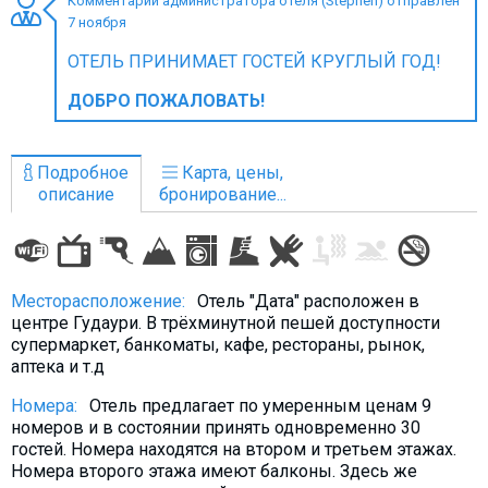
Комментарий администратора отеля (Stephen) отправлен
7 ноября
ОТЕЛЬ ПРИНИМАЕТ ГОСТЕЙ КРУГЛЫЙ ГОД!
ДОБРО ПОЖАЛОВАТЬ!
ПРОЖИВАНИЕ
Квартиры
Подробное
Карта, цены,
Коттеджи
описание
бронирование...
Отели
%
Горячие предложения
Долгосрочная аренда
Месторасположение:
Отель "Дата" расположен в
Казбеги
центре Гудаури. В трёхминутной пешей доступности
супермаркет, банкоматы, кафе, рестораны, рынок,
Другое
аптека и т.д
ГРУЗИЯ
Номера:
Отель предлагает по умеренным ценам 9
номеров и в состоянии принять одновременно 30
О Грузии
гостей. Номера находятся на втором и третьем этажах.
Визы и Документы
Номера второго этажа имеют балконы. Здесь же