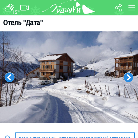
15
°C
ФОРУМ
КАРТА
Отель "Дата"
О курорте
WEBCAM
Схема трасс
ТРАНСФЕР
Ски-пасс
Инструкторы
Прокат
Ски-сервис
Дети в Гудаури
Развлечения
Календарь событий
Телеграм-канал
Гудаури
INFO