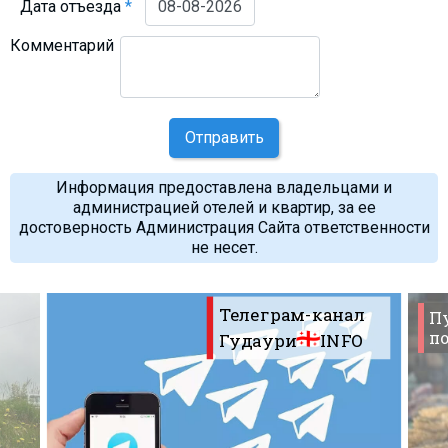
Дата отъезда
*
Комментарий
Отправить
Информация предоставлена владельцами и
администрацией отелей и квартир, за ее
достоверность Администрация Сайта ответственности
не несет.
Телеграм-канал
П
по
Гудаури
INFO