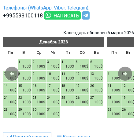
Телефоны (WhatsApp, Viber, Telegram):
+995593100118
НАПИСАТЬ
Календарь обновлен 5 марта 2026
Декабрь
2026
Пн
Вт
Ср
Чт
Пт
Сб
Вс
Пн
Вт
1
2
3
4
5
6
100$
100$
100$
100$
100$
100$
7
8
9
10
11
12
13
4
5
100$
100$
100$
100$
100$
100$
100$
100$
100$
14
15
16
17
18
19
20
11
12
100$
100$
100$
100$
100$
100$
100$
100$
100$
21
22
23
24
25
26
27
18
19
100$
100$
100$
100$
100$
100$
100$
100$
100$
28
29
30
31
25
26
100$
100$
100$
100$
100$
100$
Прямой запрос
Карта, цены,