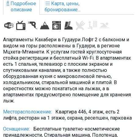
Подробное
Карта, цены,
описание
бронирование...
ПРОЖИВАНИЕ
Апартаменты Кахабери в Гудаури Лофт 2 с балконом и
Квартиры
видом на горы расположены в Гудаури, в регионе
Коттеджи
Мцхета-Мтианети. К услугам гостей круглосуточная
стойка регистрации и бесплатный Wi-Fi. В апартаментах
Отели
есть 1 спальня, телевизор с плоским экраном и
спутниковыми каналами, а также полностью
%
Горячие предложения
оборудованная кухня с микроволновой печью,
Долгосрочная аренда
холодильником, стиральной машиной и плитой. В
окрестностях можно покататься на лыжах, а в
Казбеги
апартаментах предусмотрено помещение для хранения
Другое
лыж.
Месторасположение:
Квартира 446, 4 этаж, есть 2
ГРУЗИЯ
лифта, ресторан на 1 этаже, охрана, ресепшен, парковка
О Грузии
Оснащение:
Бесплатные туалетно-косметические
Визы и Документы
принадлежности, Стиральная машина, Полотенца,