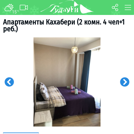
15
°C
ФОРУМ
КАРТА
Апартаменты Кахабери (2 комн. 4 чел+1
реб.)
О курорте
WEBCAM
Схема трасс
ТРАНСФЕР
Ски-пасс
Инструкторы
Прокат
Ски-сервис
Дети в Гудаури
Развлечения
Календарь событий
Телеграм-канал
Гудаури
INFO