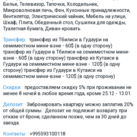
Белье, Телевизор, Тапочки, Холодильник,
Что пить?
Микроволновая печь, Фен, Кухонные принадлежности,
Деньги
Вентилятор, Электрический чайник, Мебель на улице,
Шкаф, Плита, Обеденный стол, Сушилка для одежды,
Мобильная связь
Туалетная бумага, Диван-кровать
Галерея
Трансфер:
трансфер из Тбилиси в Гудаури на
Отчеты
семиместном мини-вэне - 60$ (в одну сторону)
трансфер из Гудаури в Тбилиси на семиместном мини-
Безопасность
вэне - 60$ (в одну сторону) трансфер из Кутаиси в
Гудаури на семиместном мини-вэне - 120$ (в одну
сторону) трансфер из Гудаури в Кутаиси на
семиместном мини-вэне - 120$ (в одну сторону)
Скидки:
предоставляем скидку 5% при проживании не
менее 8 ночей в любое время года, кроме 25.12 - 13.01.
Депозит:
Забронировать квартиру можно заплатив 20%
от общей суммы. Депозит не подлежит возврату при
отказе от брони, сделанном позже, чем за 30 дней до
заезда.
Контакты:
+995593100118