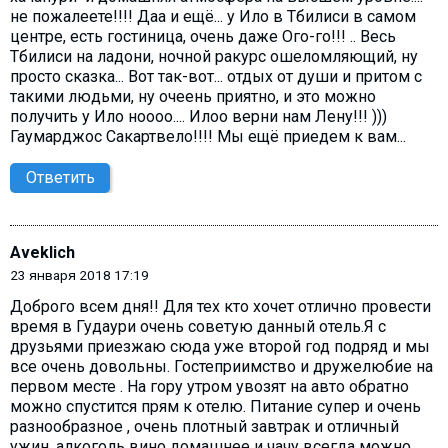
не пожалеете!!!! Даа и ещё... у Ило в Тбилиси в самом
центре, есть гостиница, очень даже Ого-го!!! .. Весь
Тбилиси на ладони, ночной ракурс ошеломляющий, ну
просто сказка... Вот так-вот... отдых от души и притом с
такими людьми, ну очеень приятно, и это можно
получить у Ило ноооо.... Илоо верни нам Лену!!! )))
Гаумарджос Сакартвело!!!! Мы ещё приедем к вам...
Ответить
Aveklich
23 января 2018 17:19
Доброго всем дня!! Для тех кто хочет отлично провести
время в Гудаури очень советую данный отель.Я с
друзьями приезжаю сюда уже второй год подряд и мы
все очень довольны. Гостеприимство и дружелюбие на
первом месте . На гору утром увозят на авто обратно
можно спустится прям к отелю. Питание супер и очень
разнообразное , очень плотный завтрак и отличный
ужин, алкоголь вино домашнее и чачу всегда можно