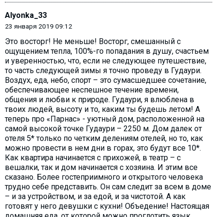
Alyonka_33
23 января 2019 09:12
Это восторг! Не меньше! Восторг, смешанный с
ощущением тепла, 100%-го попадания в душу, счастьем
и уверенностью, что, если не следующее путешествие,
то часть следующей зимы я точно проведу в Гудаури.
Воздух, еда, небо, спорт – это сумасшедшее сочетание,
обеспечивающее неспешное течение времени,
общения и любви к природе. Гудаури, я влюблена в
твоих людей, высоту и то, каким ты будешь летом! А
теперь про «Парнас» - уютный дом, расположенной на
самой высокой точке Гудаури – 2250 м. Дом далек от
отеля 5* только по четким делениям отелей, но то, как
можно провести в нем дни в горах, это будут все 10*.
Как квартира начинается с прихожей, в театр – с
вешалки, так и дом начинается с хозяина. И этим все
сказано. Более гостеприимного и открытого человека
трудно себе представить. Он сам следит за всем в доме
– и за устройством, и за едой, и за чистотой. А как
готовят у него девушки с кухни! Объедение! Настоящая
домашняя еда, от которой можно проглотить язык.