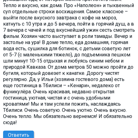
Тепло и вкусно, как дома. Про «Наполеон» и тыквенный
суп отдельные строки восхищения. Самое классное –
выйти после вкусного завтрака с кофе на мороз,
катнуть с 10 утра и до 5 вечера, пойти в горячий душ, а в
7 вечера с чачей и под вкуснейший ужин сесть смотреть
фильм. Хозяин часто выступает в роли тамады. Вечер и
застолье на ура! В доме тепло, еда домашняя, горячая
вода есть, сушилка для ботинок, с детьми советую лет
от 5-7 (с маленькими тяжело), до подъемника пешком
шли минут 10-15 отдыхая и любуясь синим небом и
природой Кавказа. От дома метров 50 можно пройти до
бугиля, который довезет к канатке. Дорогу чистят
регулярно. Да, у Ильи (хозяина гостевого дома) есть
еще гостиница в Тбилиси – «Кенари», недалеко от
фуникулёра. Очень красивая, недавно открытая
гостиница, уютная, чистая и с очень удобными
кроватями! Мы и там успели пожить, наслаждаясь
Тбилиси. Очень советую. Очень уютно. Очень вкусно.
Очень тепло. Мы обязательно вернемся! И обязательно
сюда!
Ответить