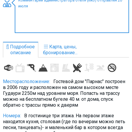
Комментарий администратора отеля (iliko) отправлен 20
июля
ПРОЖИВАНИЕ
Квартиры
Подробное
Карта, цены,
Коттеджи
описание
бронирование...
Отели
%
Горячие предложения
Долгосрочная аренда
Месторасположение:
Гостевой дом "Парнас" построен
Казбеги
в 2006 году и расположен на самом высоком месте
Гудаури 2250м над уровнем моря. Попасть на трассу
Другое
можно на бесплатном бугеле 40 м. от дома, спуск
обратно с трассы прямо к дверям
ГРУЗИЯ
Номера:
В гостинице три этажа. На первом этаже
О Грузии
находится кухня, столовая (где по вечерам можно петь
Визы и Документы
песни, танцевать)- и маленький бар в котором всегда