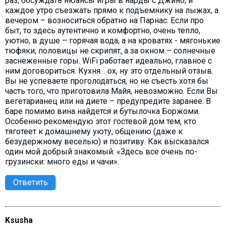
раз, обсуждать нюансы игры в нарды с Джино, и
каждое утро съезжать прямо к подъемнику на лыжах, а
вечером – возноситься обратно на Парнас. Если про
быт, то здесь аутентично и комфортно, очень тепло,
уютно, в душе – горячая вода, а на кроватях - мягонькие
тюфяки, половицы не скрипят, а за окном – солнечные
заснеженные горы. WiFi работает идеально, главное с
ним договориться. Кухня… ох, ну это отдельный отзыв.
Вы не успеваете проголодаться, но не съесть хотя бы
часть того, что приготовила Майя, невозможно. Если Вы
вегетарианец или на диете – предупредите заранее. В
баре помимо вина найдется и бутылочка Боржоми.
Особенно рекомендую этот гостевой дом тем, кто
тяготеет к домашнему уюту, общению (даже к
безудержному веселью) и позитиву. Как высказался
один мой добрый знакомый: «Здесь все очень по-
грузински: много еды и чачи».
Ответить
Ksusha