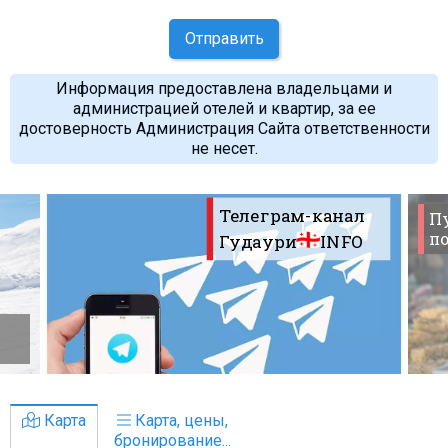
Отправить
Информация предоставлена владельцами и
администрацией отелей и квартир, за ее
достоверность Администрация Сайта ответственности
не несет.
Телеграм-канал
П
по
Гудаури
INFO
Карта
Карта, цены,
бронирование...