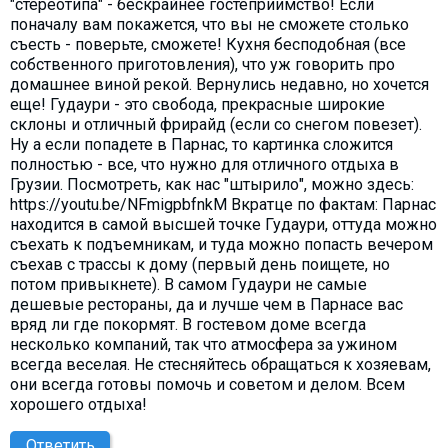
"стереотипа" - бескрайнее гостеприимство! Если
поначалу вам покажется, что вы не сможете столько
съесть - поверьте, сможете! Кухня бесподобная (все
собственного приготовления), что уж говорить про
домашнее виной рекой. Вернулись недавно, но хочется
еще! Гудаури - это свобода, прекрасные широкие
склоны и отличный фрирайд (если со снегом повезет).
Ну а если попадете в Парнас, то картинка сложится
полностью - все, что нужно для отличного отдыха в
Грузии. Посмотреть, как нас "штырило", можно здесь:
https://youtu.be/NFmigpbfnkM Вкратце по фактам: Парнас
находится в самой высшей точке Гудаури, оттуда можно
съехать к подъемникам, и туда можно попасть вечером
съехав с трассы к дому (первый день поищете, но
потом привыкнете). В самом Гудаури не самые
дешевые рестораны, да и лучше чем в Парнасе вас
вряд ли где покормят. В гостевом доме всегда
несколько компаний, так что атмосфера за ужином
всегда веселая. Не стесняйтесь обращаться к хозяевам,
они всегда готовы помочь и советом и делом. Всем
хорошего отдыха!
Ответить