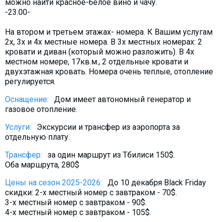
можно найти красное-белое вино и чачу.
Что пить?
-23.00-
Деньги
На втором и третьем этажах- номера. К Вашим услугам
Мобильная связь
2х, 3х и 4х местные номера. В 3х местных номерах: 2
кровати и диван (который можно разложить). В 4х
Галерея
местном номере, 17кв.м., 2 отдельные кровати и
Отчеты
двухэтажная кровать. Номера очень теплые, отопление
регулируется.
Безопасность
Оснащение:
Дом имеет автономный генератор и
газовое отопление.
Услуги:
Экскурсии и трансфер из аэропорта за
отдельную плату.
Трансфер:
за один маршрут из Тбилиси 150$.
Оба маршрута, 280$
Цены на сезон 2025-2026:
До 10 декабря Black Friday
скидки: 2-х местный номер с завтраком - 70$.
3-х местный номер с завтраком - 90$.
4-x местный номер с завтраком - 105$.