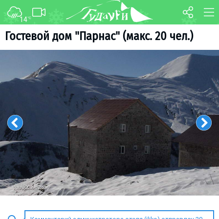
14
°C
ФОРУМ
КАРТА
Гостевой дом "Парнас" (макс. 20 чел.)
О курорте
WEBCAM
Схема трасс
ТРАНСФЕР
Ски-пасс
Инструкторы
Прокат
Ски-сервис
Дети в Гудаури
Развлечения
Календарь событий
Телеграм-канал
Гудаури
INFO