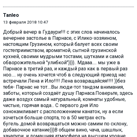
Tanleo
13 февраля 2018 10:47
Добрый вечер в Гудаури!!! с этих слов начиналось
вечернее застолье в Парнасе, с Илико-хозяином,
настоящим Грузином, который балует всех своим
гостеприимством, ароматной, сытной грузинской
кухней, своими мудрыми тостами, шутками и самой
обворожительной "улибкой")))).. Мдааа..... мы уже в
Парнасе в третий раз, и каждый раз как в первый раз
ноо..... ну очень хочется чтоб в следующий приезд нас
встречали Лена и Ило!!!! Лена возвращайсяя!!!! ))без
тебя- Парнас не тот....Вы люди-тот тандэм внимания,
заботы, который создаёт душу Парнаса.Поверьте, здесь
даже воздух самый натуральный, комнаты удобные,
чистые, горячая вода... С первого дня Ило
ознокамливает с расположением канаток, ну а если
хочеться больше спорта, то в 50 метрах есть
бугель..домой возвращаться можно самим по склону,
добавочное катание)))В общем вино, чача, шашлык,
хачапури и домашняя атмосфера на высшем уровне....