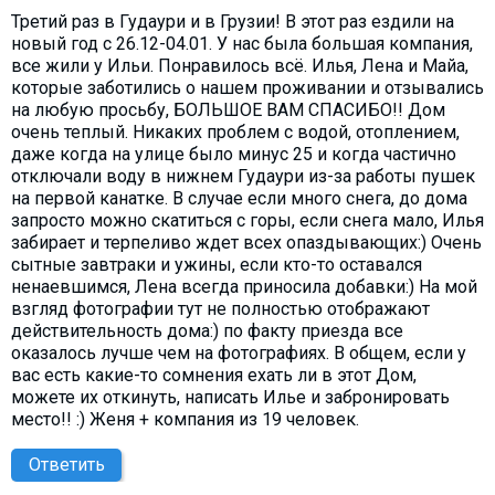
Третий раз в Гудаури и в Грузии! В этот раз ездили на
новый год с 26.12-04.01. У нас была большая компания,
все жили у Ильи. Понравилось всё. Илья, Лена и Майа,
которые заботились о нашем проживании и отзывались
на любую просьбу, БОЛЬШОЕ ВАМ СПАСИБО!! Дом
очень теплый. Никаких проблем с водой, отоплением,
даже когда на улице было минус 25 и когда частично
отключали воду в нижнем Гудаури из-за работы пушек
на первой канатке. В случае если много снега, до дома
запросто можно скатиться с горы, если снега мало, Илья
забирает и терпеливо ждет всех опаздывающих:) Очень
сытные завтраки и ужины, если кто-то оставался
ненаевшимся, Лена всегда приносила добавки:) На мой
взгляд фотографии тут не полностью отображают
действительность дома:) по факту приезда все
оказалось лучше чем на фотографиях. В общем, если у
вас есть какие-то сомнения ехать ли в этот Дом,
можете их откинуть, написать Илье и забронировать
место!! :) Женя + компания из 19 человек.
Ответить