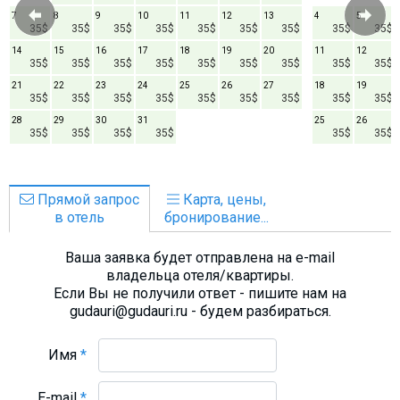
7
8
9
10
11
12
13
4
5
35$
35$
35$
35$
35$
35$
35$
35$
35$
14
15
16
17
18
19
20
11
12
35$
35$
35$
35$
35$
35$
35$
35$
35$
21
22
23
24
25
26
27
18
19
35$
35$
35$
35$
35$
35$
35$
35$
35$
28
29
30
31
25
26
35$
35$
35$
35$
35$
35$
Прямой запрос
Карта, цены,
в отель
бронирование...
Ваша заявка будет отправлена на e-mail
владельца отеля/квартиры.
Если Вы не получили ответ - пишите нам на
gudauri@gudauri.ru - будем разбираться.
Имя
*
E-mail
*