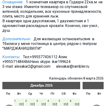
Оснащение:
1-комнатная квартира в Гудаури 22кв.м. на
Что пить?
3-ем этаже. Имеется телевизор со спутниковой
Деньги
антенной, холодильник, все кухонные принадлежности,
плита, место для хранения лыж.
Мобильная связь
В квартире одна двухэтажная, 1 двухместная и 1
Галерея
одноместная раскладные кровати. Конечно, сан-узел ,
душ.
Отчеты
Дополнительно:
Для желающих остановитьсяня в
Безопасность
Тбилиси у меня гостиница в центре, рядом с театром
"МАРДЖАНИШВИЛИ"
Контакты:
Тел:+995577436112 Алик
+995571484466Нино skype: ikar199624
E-mail: alexakar2@gmail.com alexakar@rambler.ru
Календарь обновлен 8 марта 2026
Декабрь
2026
Пн
Вт
Ср
Чт
Пт
Сб
Вс
Пн
Вт
1
2
3
4
5
6
35$
35$
35$
35$
35$
35$