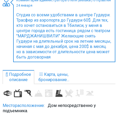
Комментарий администратора отеля (alexakar) отправлен
24 января
Студиа со всеми удобствами в центре Гудаури.
Трасфер из аэропорта до Гудаури 60$. Для тех,
кто хочет остановиться в Тбилиси, у меня в
ПРОЖИВАНИЕ
центре города есть гостиница. рядом с театром
"МАРДЖАНИШВИЛИ" Желающие снять
Квартиры
Гудаури на длительный срок на летние месяцы,
Коттеджи
начиная с мая до декабря, цена 200$ в месяц.
но в зависимости от длительности цена может
Отели
быть договорная
%
Горячие предложения
Долгосрочная аренда
Подробное
Карта, цены,
Казбеги
описание
бронирование...
Другое
ГРУЗИЯ
Месторасположение:
Дом непосредственно у
О Грузии
подъемника.
Визы и Документы