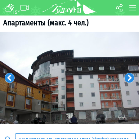
15
°C
ФОРУМ
КАРТА
Апартаменты (макс. 4 чел.)
О курорте
WEBCAM
Схема трасс
ТРАНСФЕР
Ски-пасс
Инструкторы
Прокат
Ски-сервис
Дети в Гудаури
Развлечения
Календарь событий
Телеграм-канал
Гудаури
INFO