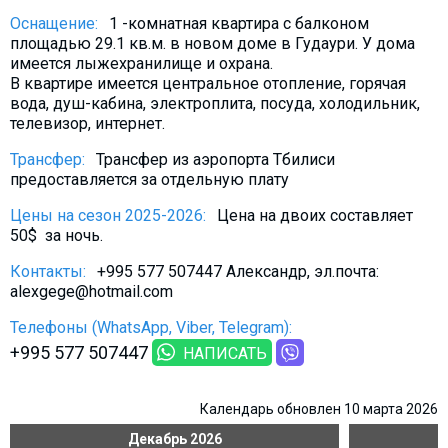
Что пить?
Оснащение:
1 -комнатная квартира с балконом
площадью 29.1 кв.м. в новом доме в Гудаури. У дома
Деньги
имеется лыжехранилище и охрана.
Мобильная связь
В квартире имеется центральное отопление, горячая
вода, душ-кабина, электроплита, посуда, холодильник,
Галерея
телевизор, интернет.
Отчеты
Трансфер:
Трансфер из аэропорта Тбилиси
Безопасность
предоставляется за отдельную плату
Цены на сезон 2025-2026:
Цена на двоих составляет
50$ за ночь.
Контакты:
+995 577 507447 Александр, эл.почта:
alexgege@hotmail.com
Телефоны (WhatsApp, Viber, Telegram):
+995 577 507447
НАПИСАТЬ
Календарь обновлен 10 марта 2026
Декабрь
2026