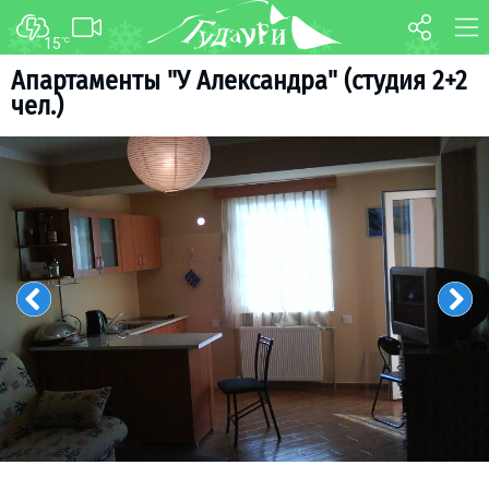
15
°C
ФОРУМ
КАРТА
Апартаменты "У Александра" (студия 2+2
чел.)
О курорте
WEBCAM
Схема трасс
ТРАНСФЕР
Ски-пасс
Инструкторы
Прокат
Ски-сервис
Дети в Гудаури
Развлечения
Календарь событий
Телеграм-канал
Гудаури
INFO