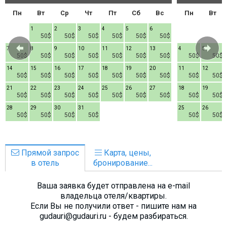
Пн
Вт
Ср
Чт
Пт
Сб
Вс
Пн
Вт
1
2
3
4
5
6
50$
50$
50$
50$
50$
50$
7
8
9
10
11
12
13
4
5
50$
50$
50$
50$
50$
50$
50$
50$
50$
14
15
16
17
18
19
20
11
12
50$
50$
50$
50$
50$
50$
50$
50$
50$
21
22
23
24
25
26
27
18
19
50$
50$
50$
50$
50$
50$
50$
50$
50$
28
29
30
31
25
26
50$
50$
50$
50$
50$
50$
Прямой запрос
Карта, цены,
в отель
бронирование...
Ваша заявка будет отправлена на e-mail
владельца отеля/квартиры.
Если Вы не получили ответ - пишите нам на
gudauri@gudauri.ru - будем разбираться.