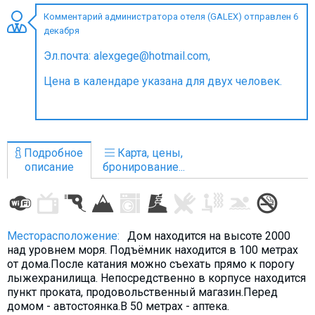
Комментарий администратора отеля (GALEX) отправлен 6
декабря
Эл.почта: alexgege@hotmail.com,
ПРОЖИВАНИЕ
Цена в календаре указана для двух человек.
Квартиры
Коттеджи
Отели
Подробное
Карта, цены,
%
Горячие предложения
описание
бронирование...
Долгосрочная аренда
Казбеги
Другое
Месторасположение:
Дом находится на высоте 2000
над уровнем моря. Подъёмник находится в 100 метрах
ГРУЗИЯ
от дома.После катания можно съехать прямо к порогу
лыжехранилища. Непосредственно в корпусе находится
О Грузии
пункт проката, продовольственный магазин.Перед
Визы и Документы
домом - автостоянка.В 50 метрах - аптека.