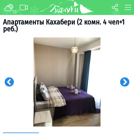
15
°C
ФОРУМ
КАРТА
Апартаменты Кахабери (2 комн. 4 чел+1
реб.)
О курорте
WEBCAM
Схема трасс
ТРАНСФЕР
Ски-пасс
Инструкторы
Прокат
Ски-сервис
Дети в Гудаури
Развлечения
Календарь событий
Телеграм-канал
Гудаури
INFO