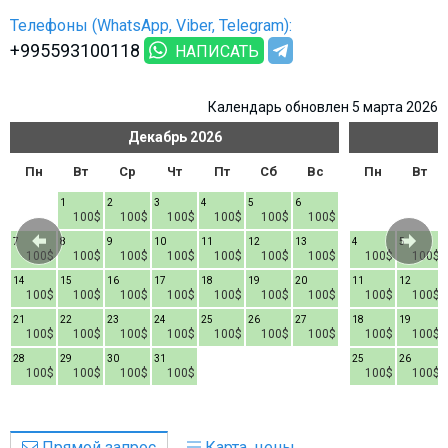
Телефоны (WhatsApp, Viber, Telegram):
+995593100118
НАПИСАТЬ
Календарь обновлен 5 марта 2026
Декабрь
2026
Пн
Вт
Ср
Чт
Пт
Сб
Вс
Пн
Вт
1
2
3
4
5
6
100$
100$
100$
100$
100$
100$
7
8
9
10
11
12
13
4
5
100$
100$
100$
100$
100$
100$
100$
100$
100$
14
15
16
17
18
19
20
11
12
100$
100$
100$
100$
100$
100$
100$
100$
100$
21
22
23
24
25
26
27
18
19
100$
100$
100$
100$
100$
100$
100$
100$
100$
28
29
30
31
25
26
100$
100$
100$
100$
100$
100$
Прямой запрос
Карта, цены,