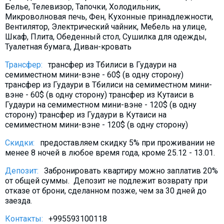
Белье, Телевизор, Тапочки, Холодильник,
Что пить?
Микроволновая печь, Фен, Кухонные принадлежности,
Деньги
Вентилятор, Электрический чайник, Мебель на улице,
Шкаф, Плита, Обеденный стол, Сушилка для одежды,
Мобильная связь
Туалетная бумага, Диван-кровать
Галерея
Трансфер:
трансфер из Тбилиси в Гудаури на
Отчеты
семиместном мини-вэне - 60$ (в одну сторону)
трансфер из Гудаури в Тбилиси на семиместном мини-
Безопасность
вэне - 60$ (в одну сторону) трансфер из Кутаиси в
Гудаури на семиместном мини-вэне - 120$ (в одну
сторону) трансфер из Гудаури в Кутаиси на
семиместном мини-вэне - 120$ (в одну сторону)
Скидки:
предоставляем скидку 5% при проживании не
менее 8 ночей в любое время года, кроме 25.12 - 13.01.
Депозит:
Забронировать квартиру можно заплатив 20%
от общей суммы. Депозит не подлежит возврату при
отказе от брони, сделанном позже, чем за 30 дней до
заезда.
Контакты:
+995593100118