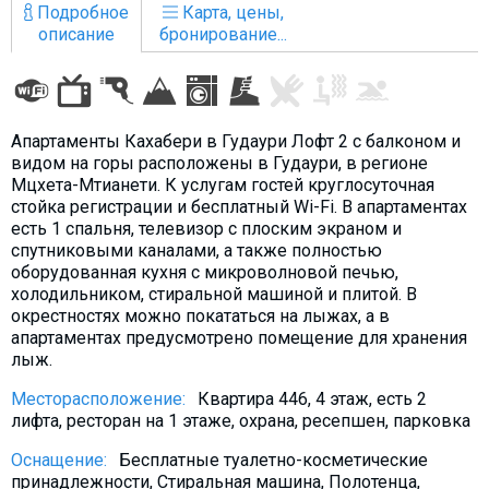
Подробное
Карта, цены,
описание
бронирование...
ПРОЖИВАНИЕ
Апартаменты Кахабери в Гудаури Лофт 2 с балконом и
Квартиры
видом на горы расположены в Гудаури, в регионе
Коттеджи
Мцхета-Мтианети. К услугам гостей круглосуточная
стойка регистрации и бесплатный Wi-Fi. В апартаментах
Отели
есть 1 спальня, телевизор с плоским экраном и
спутниковыми каналами, а также полностью
%
Горячие предложения
оборудованная кухня с микроволновой печью,
Долгосрочная аренда
холодильником, стиральной машиной и плитой. В
окрестностях можно покататься на лыжах, а в
Казбеги
апартаментах предусмотрено помещение для хранения
Другое
лыж.
Месторасположение:
Квартира 446, 4 этаж, есть 2
ГРУЗИЯ
лифта, ресторан на 1 этаже, охрана, ресепшен, парковка
О Грузии
Оснащение:
Бесплатные туалетно-косметические
Визы и Документы
принадлежности, Стиральная машина, Полотенца,