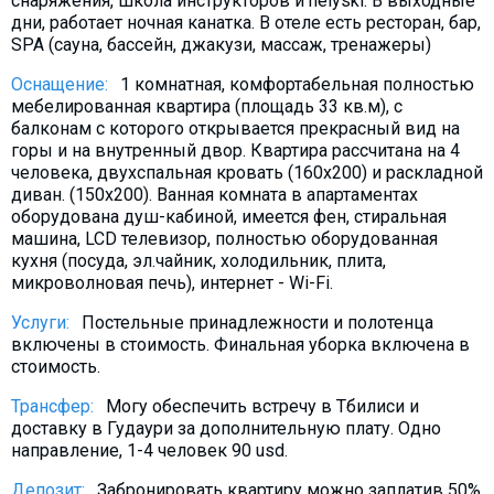
снаряжения, школа инструкторов и helyski. В выходные
дни, работает ночная канатка. В отеле есть ресторан, бар,
SPA (сауна, бассейн, джакузи, массаж, тренажеры)
Оснащение:
1 комнатная, комфортабельная полностью
мебeлированная квартира (площадь 33 кв.м), с
балконам с которого открывается прекрасный вид на
горы и на внутренный двор. Квартира рассчитана на 4
человека, двухспальная кровать (160х200) и раскладной
диван. (150х200). Ванная комната в апартаментах
оборудована душ-кабиной, имеется фен, стиральная
машина, LCD телевизор, полностью оборудованная
кухня (посуда, эл.чайник, холодильник, плита,
микроволновая печь), интернет - Wi-Fi.
Услуги:
Постельные принадлежности и полотенца
включены в стоимость. Финальная уборка включена в
стоимость.
Трансфер:
Могу обеспечить встречу в Тбилиси и
доставку в Гудаури за дополнительную плату. Oдно
направление, 1-4 человек 90 usd.
Депозит:
Забронировать квартиру можно заплатив 50%