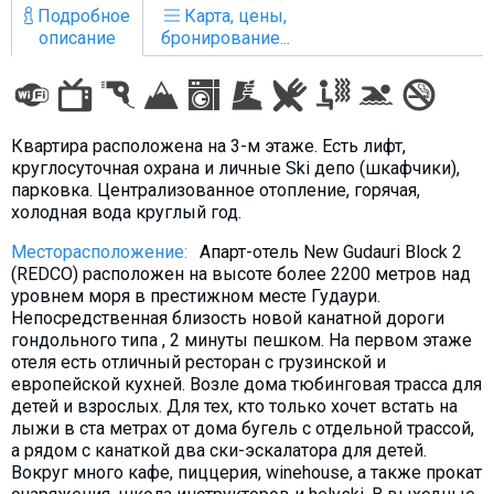
Подробное
Карта, цены,
Что пить?
описание
бронирование...
Деньги
Мобильная связь
Галерея
Квартира расположена на 3-м этаже. Есть лифт,
Отчеты
круглосуточная охрана и личные Ski депо (шкафчики),
Безопасность
парковка. Централизованное отопление, горячая,
холодная вода круглый год.
Месторасположение:
Апарт-отель New Gudauri Block 2
(REDCO) расположен на высоте более 2200 метров над
уровнем моря в престижном месте Гудаури.
Непосредственная близость новой канатной дороги
гондольного типа , 2 минуты пешком. На первом этаже
отеля есть отличный ресторан с грузинской и
европейской кухней. Возле дома тюбинговая трасса для
детей и взрослых. Для тех, кто только хочет встать на
лыжи в ста метрах от дома бугель с отдельной трассой,
а рядом с канаткой два ски-эскалатора для детей.
Вокруг много кафе, пиццерия, winehouse, а также прокат