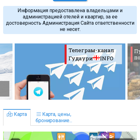
Информация предоставлена владельцами и
администрацией отелей и квартир, за ее
достоверность Администрация Сайта ответственности
не несет.
Телеграм-канал
П
по
Гудаури
INFO
Карта
Карта, цены,
бронирование...