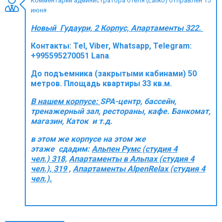
Комментарий администратора отеля (Laliko) отправлен 15
июня
Новый Гудаури, 2 Корпус, Апартаменты 322.
Контакты:
Tel, Viber, Whatsapp, Telegram:
ПРОЖИВАНИЕ
+995595270051 Lana
.
Квартиры
До подъемника (закрытыми кабинами) 50
Коттеджи
метров. Площадь квартиры 33 кв.м.
Отели
В нашем корпусе:
SPA-центр, бассейн,
тренажерный зал, рестораны, кафе. Банкомат,
%
Горячие предложения
магазин, Каток и т.д.
Долгосрочная аренда
в этом же корпусе на этом же
Казбеги
этаже сдадим:
Альпен Румс (студия 4
чел.) 318,
Aпартаменты в Альпах (студия 4
Другое
чел.), 319 ,
Апартаменты AlpenRelax (студия 4
чел.).
ГРУЗИЯ
О Грузии
Визы и Документы