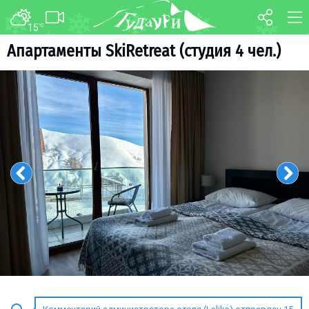
15
°C
ФОРУМ
КАРТА
Aпартаменты SkiRetreat (студия 4 чел.)
О курорте
WEBCAM
Схема трасс
ТРАНСФЕР
Ски-пасс
Инструкторы
Прокат
Ски-сервис
Дети в Гудаури
Развлечения
Календарь событий
Телеграм-канал
Гудаури
INFO