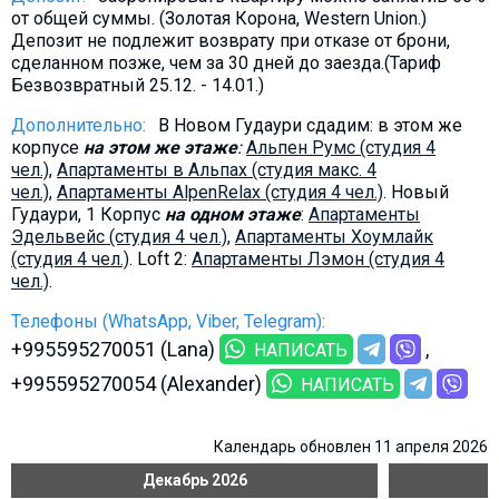
от общей суммы. (Золотая Корона, Western Union.)
Депозит не подлежит возврату при отказе от брони,
сделанном позже, чем за 30 дней до заезда.(Тариф
Безвозвратный 25.12. - 14.01.)
Дополнительно:
В Новом Гудаури сдадим: в этом же
корпусе
на этом же этаже
:
Альпен Румс (студия 4
чел.)
,
Aпартаменты в Альпах (студия макс. 4
чел.)
,
Aпартаменты AlpenRelax (студия 4 чел.)
. Новый
Гудаури, 1 Корпус
на одном этаже
:
Апартаменты
Эдельвейс (студия 4 чел.)
,
Aпартаменты Хоумлайк
(студия 4 чел.)
. Loft 2:
Aпартаменты Лэмон (студия 4
чел.)
.
Телефоны (WhatsApp, Viber, Telegram):
+995595270051 (Lana)
НАПИСАТЬ
+995595270054 (Alexander)
НАПИСАТЬ
Календарь обновлен 11 апреля 2026
Декабрь
2026