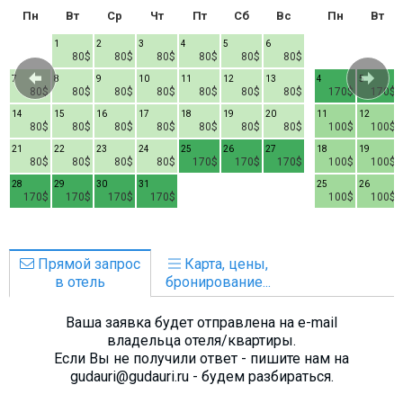
Пн
Вт
Ср
Чт
Пт
Сб
Вс
Пн
Вт
1
2
3
4
5
6
80$
80$
80$
80$
80$
80$
7
8
9
10
11
12
13
4
5
80$
80$
80$
80$
80$
80$
80$
170$
170$
14
15
16
17
18
19
20
11
12
80$
80$
80$
80$
80$
80$
80$
100$
100$
21
22
23
24
25
26
27
18
19
80$
80$
80$
80$
170$
170$
170$
100$
100$
28
29
30
31
25
26
170$
170$
170$
170$
100$
100$
Прямой запрос
Карта, цены,
в отель
бронирование...
Ваша заявка будет отправлена на e-mail
владельца отеля/квартиры.
Если Вы не получили ответ - пишите нам на
gudauri@gudauri.ru - будем разбираться.