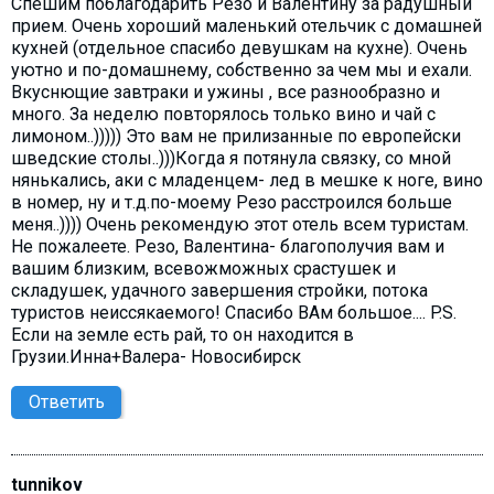
Спешим поблагодарить Резо и Валентину за радушный
прием. Очень хороший маленький отельчик с домашней
кухней (отдельное спасибо девушкам на кухне). Очень
уютно и по-домашнему, собственно за чем мы и ехали.
Вкуснющие завтраки и ужины , все разнообразно и
много. За неделю повторялось только вино и чай с
лимоном..))))) Это вам не прилизанные по европейски
шведские столы..)))Когда я потянула связку, со мной
нянькались, аки с младенцем- лед в мешке к ноге, вино
в номер, ну и т.д.по-моему Резо расстроился больше
меня..)))) Очень рекомендую этот отель всем туристам.
Не пожалеете. Резо, Валентина- благополучия вам и
вашим близким, всевожможных срастушек и
складушек, удачного завершения стройки, потока
туристов неиссякаемого! Спасибо ВАм большое.... P.S.
Если на земле есть рай, то он находится в
Грузии.Инна+Валера- Новосибирск
Ответить
tunnikov