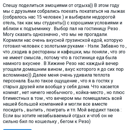
Спешу поделиться эмоциями от отдыха)) В этом году
мы с друзьями собрались поехать покататься на лыжах
(собралось нас 15 человек ) и выбирали недорогой
отель, так как мы студенты)) с хорошими условиями и
вблизи к подъемнику . Выбор пал на гостиницу Резо .
Могу сказать однозначно , что мы не прогадали.
Кормили нас очень вкусной грузинской едой, которую
готовил человек с золотыми руками - Нэли. Забавно то ,
что ,сходив в рестораны и кафешки, мы поняли , что это
не имеет смысла , потому что в гостинице еда была
намного вкуснее . В Хижине Резо нас каждый вечер
угощали домашним вином , вкус которого я до сих пор
вспоминаю)) Далее меня очень удивила теплота
персонала. Было такое ощущение , что я в гостях у
старых друзей или вообще у себя дома. Что касается
комнат , нет ничего необычного , койка-место , но плюс
6тиместных в том , что вечером мы помещались всей
нашей большой компанией и могли все вместе
посидеть , выпить , поиграть и тп. Мой вердикт таков :
Если вы хотите незабываемый отдых и чтоб он не
сильно бил по кошельку , бегом к Резо)