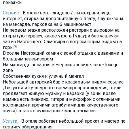
пейзажи.
Сервис:
В отеле есть: скидепо / лыжехранилище,
интернет, стирка за дополнительную плату, Лаунж-зона
на мансарде, парковка на 6 машиномест
На первом этаже расположен ресторан с выходом на
открытую террасу, какое утро в Гудаури без чашечки
чая из Настоящего Самовара с потрясающим видом на
горы?!
В холле Настоящий камин с зоной отдыха с диванами и
большим телевизором
На мансарде зона для вечерних «посиделок» - lounge
zone
Собственная кухня и уличный мангал
Небольшой авторский бар с крафтовым пивом,
ссылка
Для уюта и культурного времяпрепровождения, отель
предлагает живую музыку и караоке (у зоны возле
камина есть пианино, гитара и микрофон с отличными
колонками и прочими атрибутами для качественного
звука), а также кулинарные мастер-классы.
Услуги:
​В отеле работает небольшой прокат и мастер по
сервису оборудования.