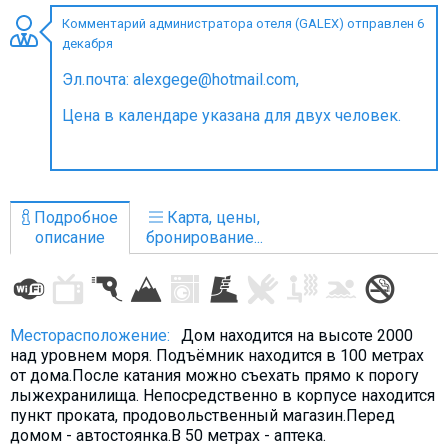
Комментарий администратора отеля (GALEX) отправлен 6
декабря
Эл.почта: alexgege@hotmail.com,
ПРОЖИВАНИЕ
Цена в календаре указана для двух человек.
Квартиры
Коттеджи
Отели
Подробное
Карта, цены,
%
Горячие предложения
описание
бронирование...
Долгосрочная аренда
Казбеги
Другое
Месторасположение:
Дом находится на высоте 2000
над уровнем моря. Подъёмник находится в 100 метрах
ГРУЗИЯ
от дома.После катания можно съехать прямо к порогу
лыжехранилища. Непосредственно в корпусе находится
О Грузии
пункт проката, продовольственный магазин.Перед
Визы и Документы
домом - автостоянка.В 50 метрах - аптека.