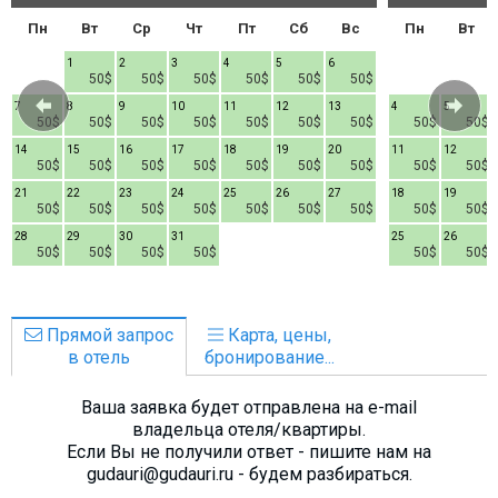
Пн
Вт
Ср
Чт
Пт
Сб
Вс
Пн
Вт
1
2
3
4
5
6
50$
50$
50$
50$
50$
50$
7
8
9
10
11
12
13
4
5
50$
50$
50$
50$
50$
50$
50$
50$
50$
14
15
16
17
18
19
20
11
12
50$
50$
50$
50$
50$
50$
50$
50$
50$
21
22
23
24
25
26
27
18
19
50$
50$
50$
50$
50$
50$
50$
50$
50$
28
29
30
31
25
26
50$
50$
50$
50$
50$
50$
Прямой запрос
Карта, цены,
в отель
бронирование...
Ваша заявка будет отправлена на e-mail
владельца отеля/квартиры.
Если Вы не получили ответ - пишите нам на
gudauri@gudauri.ru - будем разбираться.