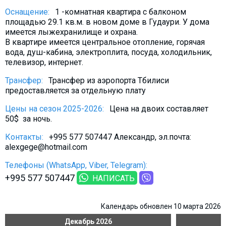
Что пить?
Оснащение:
1 -комнатная квартира с балконом
площадью 29.1 кв.м. в новом доме в Гудаури. У дома
Деньги
имеется лыжехранилище и охрана.
Мобильная связь
В квартире имеется центральное отопление, горячая
вода, душ-кабина, электроплита, посуда, холодильник,
Галерея
телевизор, интернет.
Отчеты
Трансфер:
Трансфер из аэропорта Тбилиси
Безопасность
предоставляется за отдельную плату
Цены на сезон 2025-2026:
Цена на двоих составляет
50$ за ночь.
Контакты:
+995 577 507447 Александр, эл.почта:
alexgege@hotmail.com
Телефоны (WhatsApp, Viber, Telegram):
+995 577 507447
НАПИСАТЬ
Календарь обновлен 10 марта 2026
Декабрь
2026