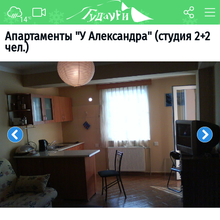
14
°C
ФОРУМ
КАРТА
Апартаменты "У Александра" (студия 2+2
чел.)
О курорте
WEBCAM
Схема трасс
ТРАНСФЕР
Ски-пасс
Инструкторы
Прокат
Ски-сервис
Дети в Гудаури
Развлечения
Календарь событий
Телеграм-канал
Гудаури
INFO