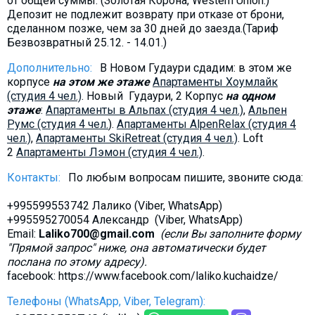
от общей суммы. (Золотая Корона, Western Union.)
Депозит не подлежит возврату при отказе от брони,
сделанном позже, чем за 30 дней до заезда.(Тариф
Безвозвратный 25.12. - 14.01.)
Дополнительно:
В Новом Гудаури сдадим: в этом же
корпусе
на этом же этаже
Aпартаменты Хоумлайк
(студия 4 чел.)
. Новый Гудаури, 2 Корпус
на одном
этаже
:
Aпартаменты в Альпах (студия 4 чел.)
,
Альпен
Румс (студия 4 чел.
).
Апартаменты AlpenRelax (студия 4
чел.)
,
Апартаменты SkiRetreat (студия 4 чел.)
. Loft
2
Aпартаменты Лэмон (студия 4 чел.)
.
Контакты:
По любым вопросам пишите, звоните сюда:
+995599553742 Лалико (Viber, WhatsApp)
+995595270054 Александр (Viber, WhatsApp)
Email:
Laliko700@gmail.com
(если Вы заполните форму
"Прямой запрос" ниже, она автоматически будет
послана по этому адресу).
facebook: https://www.facebook.com/laliko.kuchaidze/
Телефоны (WhatsApp, Viber, Telegram):