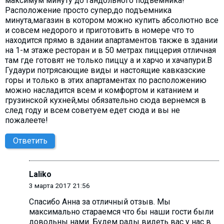
максимум минуту до гандольного подъемника!
Расположение просто супер,до подъемника
минута,магазин в котором можно купить абсолютно все
и совсем недорого и приготовить в номере что то
находится прямо в здании апартаментов также в здании
на 1-м этаже ресторан и в 50 метрах пиццерия отличная
там где готовят не только пиццу а и харчо и хачапури.В
Гудаури потрясающие виды и настоящие кавказские
горы и только в этих апартаментах по расположению
можно насладится всем и комфортом и катанием и
грузинской кухней,мы обязательно сюда вернемся в
след году и всем советуем едет сюда и вы не
пожалеете!
Ответить
Laliko
3 марта 2017 21:56
Спасибо Анна за отличный отзыв. Мы
максимально стараемся что бы наши гости были
довольны нами. Будем рады видеть вас у нас в