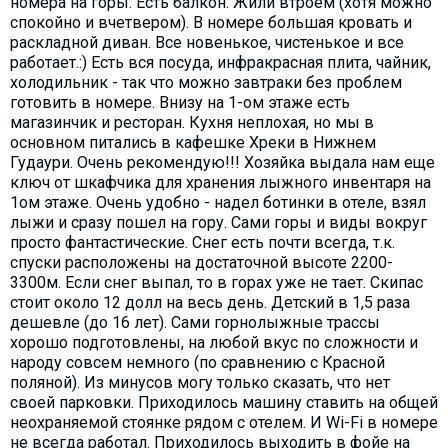
номера на горы. Есть балкон. Жили втроем (хотя можно
спокойно и вчетвером). В номере большая кровать и
раскладной диван. Все новенькое, чистенькое и все
работает.:) Есть вся посуда, инфракрасная плита, чайник,
холодильник - так что можно завтраки без проблем
готовить в номере. Внизу на 1-ом этаже есть
магазинчик и ресторан. Кухня неплохая, но мы в
основном питались в кафешке Хреки в Нижнем
Гудаури. Очень рекомендую!!! Хозяйка выдала нам еще
ключ от шкафчика для хранения лыжного инвентаря на
1ом этаже. Очень удобно - надел ботинки в отеле, взял
лыжи и сразу пошел на гору. Сами горы и виды вокруг
просто фантастические. Снег есть почти всегда, т.к.
спуски расположены на достаточной высоте 2200-
3300м. Если снег выпал, то в горах уже не тает. Скипас
стоит около 12 долл на весь день. Детский в 1,5 раза
дешевле (до 16 лет). Сами горнолыжные трассы
хорошо подготовлены, на любой вкус по сложности и
народу совсем немного (по сравнению с Красной
поляной). Из минусов могу только сказать, что нет
своей парковки. Приходилось машину ставить на общей
неохраняемой стоянке рядом с отелем. И Wi-Fi в номере
не всегда работал. Приходилось выходить в фойе на