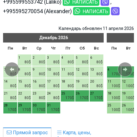
+995599553742 (Laliko)
НАПИСАТЬ
+995595270054 (Alexander)
НАПИСАТЬ
Календарь обновлен 11 апреля 2026
Декабрь
2026
Пн
Вт
Ср
Чт
Пт
Сб
Вс
Пн
Вт
1
2
3
4
5
6
80$
80$
80$
80$
80$
80$
7
8
9
10
11
12
13
4
5
80$
80$
80$
80$
80$
80$
80$
170$
170$
14
15
16
17
18
19
20
11
12
80$
80$
80$
80$
80$
80$
80$
100$
100$
21
22
23
24
25
26
27
18
19
80$
80$
80$
80$
170$
170$
170$
100$
100$
28
29
30
31
25
26
170$
170$
170$
170$
100$
100$
Прямой запрос
Карта, цены,