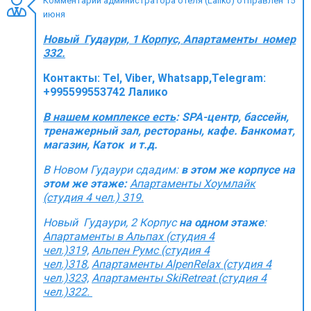
Комментарий администратора отеля (Laliko) отправлен 15
июня
Новый Гудаури, 1 Корпус, Апартаменты номер
332.
ПРОЖИВАНИЕ
Контакты:
Tel, Viber, Whatsapp,Telegram:
+995599553742 Лалико
Квартиры
Коттеджи
В нашем комплексе есть
: SPA-центр, бассейн,
тренажерный зал, рестораны, кафе. Банкомат,
Отели
магазин, Каток и т.д.
%
Горячие предложения
В Новом Гудаури сдадим:
в этом же корпусе на
Долгосрочная аренда
этом же этаже:
Aпартаменты Хоумлайк
(студия 4 чел.) 319.
Казбеги
Новый Гудаури, 2 Корпус
на одном этаже
:
Другое
Aпартаменты в Альпах (студия 4
чел.)319,
Альпен Румс (студия 4
ГРУЗИЯ
чел.)318
,
Апартаменты AlpenRelax (студия 4
чел.)323,
Апартаменты SkiRetreat (студия 4
О Грузии
чел.)322.
Визы и Документы