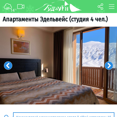
14
°C
ФОРУМ
КАРТА
Апартаменты Эдельвейс (студия 4 чел.)
О курорте
WEBCAM
Схема трасс
ТРАНСФЕР
Ски-пасс
Инструкторы
Прокат
Ски-сервис
Дети в Гудаури
Развлечения
Календарь событий
Телеграм-канал
Гудаури
INFO