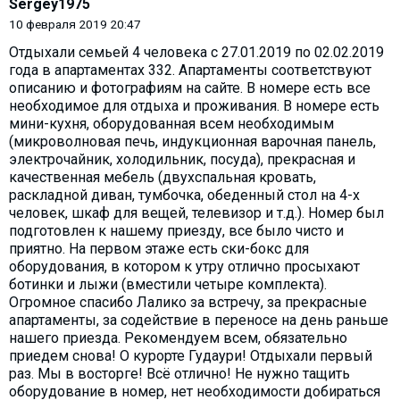
Sergey1975
10 февраля 2019 20:47
Отдыхали семьей 4 человека с 27.01.2019 по 02.02.2019
года в апартаментах 332. Апартаменты соответствуют
описанию и фотографиям на сайте. В номере есть все
необходимое для отдыха и проживания. В номере есть
мини-кухня, оборудованная всем необходимым
(микроволновая печь, индукционная варочная панель,
электрочайник, холодильник, посуда), прекрасная и
качественная мебель (двухспальная кровать,
раскладной диван, тумбочка, обеденный стол на 4-х
человек, шкаф для вещей, телевизор и т.д.). Номер был
подготовлен к нашему приезду, все было чисто и
приятно. На первом этаже есть ски-бокс для
оборудования, в котором к утру отлично просыхают
ботинки и лыжи (вместили четыре комплекта).
Огромное спасибо Лалико за встречу, за прекрасные
апартаменты, за содействие в переносе на день раньше
нашего приезда. Рекомендуем всем, обязательно
приедем снова! О курорте Гудаури! Отдыхали первый
раз. Мы в восторге! Всё отлично! Не нужно тащить
оборудование в номер, нет необходимости добираться