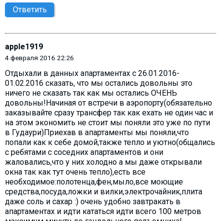
Ответить
apple1919
4 февраля 2016 22:26
Отдыхали в данных апартаментах с 26.01.2016-
01.02.2016 сказать, что мы остались довольны это
ничего не сказать так как мы остались ОЧЕНЬ
довольны!Начиная от встречи в аэропорту(обязательно
заказывайте сразу трансфер так как ехать не один час и
на этом экономить не стоит мы поняли это уже по пути
в Гудаури)Приехав в апартаменты мы поняли,что
попали как к себе домой,также тепло и уютно(общались
с ребятами с соседних апартаментов и они
жаловались,что у них холодно а мы даже открывали
окна так как тут очень тепло),есть все
необходимое:полотенца,фен,мыло,все моющие
средства,посуда,ложки и вилки,электрочайник,плита
даже соль и сахар :) очень удобно завтракать в
апартаментах и идти кататься идти всего 100 метров