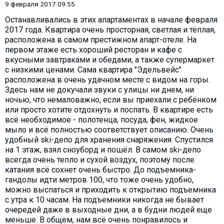
9 февраля 2017 09:55
Останавливались в этих апартаментах в начале февраля
2017 года. Квартира очень просторная, светлая и тёплая,
расположена в самом престижном апарт-отеле. На
первом этаже есть хороший ресторан и кафе с
вкусными завтраками и обедами, а также супермаркет
с низкими ценами. Сама квартира "Эдельвейс"
расположена в очень удачном месте с видом на горы.
Здесь нам не докучали звуки с улицы ни днем, ни
ночью, что немаловажно, если вы приехали с ребёнком
или просто хотите отдохнуть и поспать. В квартире есть
всё необходимое - полотенца, посуда, фен, жидкое
мыло и всё полностью соответствует описанию. Очень
удобный ski-депо для хранения снаряжения. Спустился
на 1 этаж, взял сноуборд и пошёл. В самом ski-депо
всегда очень тепло и сухой воздух, поэтому после
катания всё сохнет очень быстро. До подъемника-
гандолы идти метров 100, что тоже очень удобно,
можно выспаться и приходить к открытию подъемника
с утра к 10 часам. На подъемники никогда не бывает
очередей даже в выходные дни, а в будни людей еще
меньше. В общем, нам всё очень понравилось и