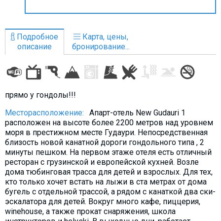
Что пить?
Деньги
Подробное
Карта, цены,
Мобильная связь
описание
бронирование...
Галерея
Отчеты
Безопасность
прямо у гондолы!!!
Месторасположение:
Апарт-отель New Gudauri 1
расположен на высоте более 2200 метров над уровнем
моря в престижном месте Гудаури. Непосредственная
близость новой канатной дороги гондольного типа , 2
минуты пешком. На первом этаже отеля есть отличный
ресторан с грузинской и европейской кухней. Возле
дома тюбинговая трасса для детей и взрослых. Для тех,
кто только хочет встать на лыжи в ста метрах от дома
бугель с отдельной трассой, а рядом с канаткой два ски-
эскалатора для детей. Вокруг много кафе, пиццерия,
winehouse, а также прокат снаряжения, школа