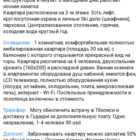
инструкторов и helyski. В выходные дни, работает
ночная канатка.
Квартира расположена на 3-м этаже. Есть лифт,
круглосуточная охрана и личные Ski депо (шкафчики),
парковка. Централизованное отопление, горячая,
холодная вода круглый год.
Оснащение:
1 комнатная, комфортабельная полностью
мебeлированная квартира (площадь 30 кв.м), с
балконам с которого открывается прекрасный вид на
горы. Квартира рассчитана на 4 человека, двухспальная
кровать (160х200) и раскладной диван. Ванная комната
в апартаментах оборудована душ-кабиной, имеется фен,
LCD телевизор, полностью оборудованная кухня
(посуда, эл.чайник, холодильник, плита, микроволновая
печь), интернет - Wi-Fi. Постельные принадлежности и
полотенца включены в стоимость.
Трансфер:
Могу обеспечить встречу в Тбилиси и
доставку в Гудаури за дополнительную плату. Oдно
направление, 1-4 человек 90 usd.
Депозит:
Забронировать квартиру можно заплатив 50%