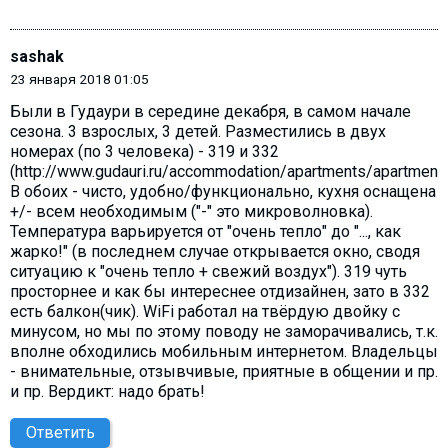
sashak
23 января 2018 01:05
Были в Гудаури в середине декабря, в самом начале
сезона. 3 взрослых, 3 детей. Разместились в двух
номерах (по 3 человека) - 319 и 332
(http://www.gudauri.ru/accommodation/apartments/apartment_
В обоих - чисто, удобно/функционально, кухня оснащена
+/- всем необходимым ("-" это микроволновка).
Температура варьируется от "очень тепло" до "..., как
жарко!" (в последнем случае открывается окно, сводя
ситуацию к "очень тепло + свежий воздух"). 319 чуть
просторнее и как бы интереснее отдизайнен, зато в 332
есть балкон(чик). WiFi работал на твёрдую двойку с
минусом, но мы по этому поводу не заморачивались, т.к.
вполне обходились мобильным интернетом. Владельцы
- внимательные, отзывчивые, приятные в общении и пр.
и пр. Вердикт: надо брать!
Ответить