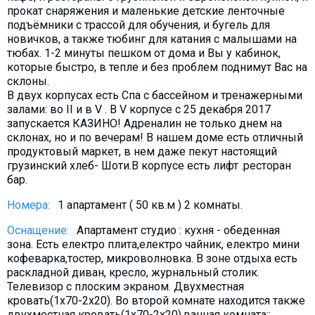
Что пить?
прокат снаряжения и маленькие детские ленточные
подъёмники с трассой для обучения, и бугель для
Деньги
новичков, а также тюбинг для катания с малышами на
тюбах. 1-2 минуты пешком от дома и Вы у кабинок,
Мобильная связь
которые быстро, в тепле и без проблем поднимут Вас на
Галерея
склоны.
В двух корпусах есть Спа с бассейном и тренажерными
Отчеты
залами: во II и в V . В V корпусе с 25 декабря 2017
Безопасность
запускается КАЗИНО! Адреналин не только днем на
склонах, но и по вечерам! В нашем доме есть отличный
продуктовый маркет, в нем даже пекут настоящий
грузинский хлеб- Шоти.В корпусе есть лифт .ресторан
бар.
Номера:
1 апартамент ( 50 кв.м ) 2 комнаты.
Оснащение:
Апартамент студио : кухня - обеденная
зона. Есть електро плита,електро чайник, електро мини
кофеварка,тостер, микроволновка. В зоне отдыха есть
раскладной диван, кресло, журнальный столик.
Телевизор с плоским экраном. Двухместная
кровать(1х70-2х20). Во второй комнате находится также
двухместная кровать(1х70-2х20).ванная комната::