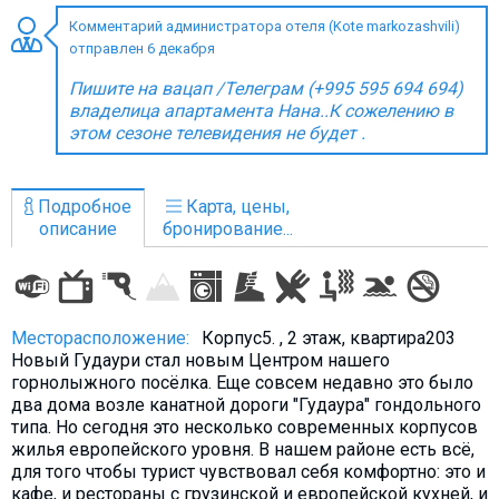
Комментарий администратора отеля (Kote markozashvili)
отправлен 6 декабря
Пишите на вацап /Телеграм (+995 595 694 694)
ПРОЖИВАНИЕ
владелица апартамента Нана..К сожелению в
этом сезоне телевидения не будет .
Квартиры
Коттеджи
Подробное
Карта, цены,
Отели
описание
бронирование...
%
Горячие предложения
Долгосрочная аренда
Казбеги
Месторасположение:
Корпус5. , 2 этаж, квартира203
Другое
Новый Гудаури стал новым Центром нашего
горнолыжного посёлка. Еще совсем недавно это было
два дома возле канатной дороги "Гудаура" гондольного
ГРУЗИЯ
типа. Но сегодня это несколько современных корпусов
О Грузии
жилья европейского уровня. В нашем районе есть всё,
для того чтобы турист чувствовал себя комфортно: это и
Визы и Документы
кафе, и рестораны с грузинской и европейской кухней, и