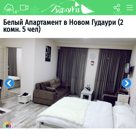
14
°C
ФОРУМ
КАРТА
Белый Апартамент в Новом Гудаури (2
комн. 5 чел)
О курорте
WEBCAM
Схема трасс
ТРАНСФЕР
Ски-пасс
Инструкторы
Прокат
Ски-сервис
Дети в Гудаури
Развлечения
Календарь событий
Телеграм-канал
Гудаури
INFO