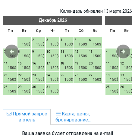
Календарь обновлен 13 марта 2026
Декабрь
2026
Пн
Вт
Ср
Чт
Пт
Сб
Вс
Пн
Вт
1
2
3
4
5
6
150$
150$
150$
150$
150$
150$
7
8
9
10
11
12
13
4
5
150$
150$
150$
150$
150$
150$
150$
150$
150$
14
15
16
17
18
19
20
11
12
150$
150$
150$
150$
150$
150$
150$
150$
150$
21
22
23
24
25
26
27
18
19
150$
150$
150$
150$
150$
150$
150$
150$
150$
28
29
30
31
25
26
150$
150$
150$
150$
150$
150$
Прямой запрос
Карта, цены,
в отель
бронирование...
Ваша заявка будет отправлена на e-mail