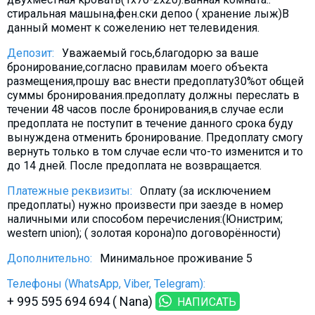
стиральная машына,фен.ски депоо ( хранение лыж)В
данный момент к сожелению нет телевидения.
Депозит:
Уважаемый гось,благодорю за ваше
бронирование,согласно правилам моего объекта
размещения,прошу вас внести предоплату30%от общей
суммы бронирования.предоплату должны переслать в
течении 48 часов после бронирования,в случае если
предоплата не поступит в течение данного срока буду
вынуждена отменить бронирование. Предоплату смогу
вернуть только в том случае если что-то изменится и то
до 14 дней. После предоплата не возвращается.
Платежные реквизиты:
Оплату (за исключением
предоплаты) нужно произвести при заезде в номер
наличными или способом перечисления:(Юнистрим;
western union); ( золотая корона)по договорённости)
Дополнительно:
Минимальное проживание 5
Телефоны (WhatsApp, Viber, Telegram):
+ 995 595 694 694 ( Nana)
НАПИСАТЬ