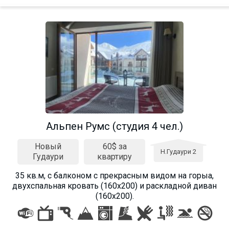
Альпен Румс (студия 4 чел.)
Новый
60$ за
Н.Гудаури 2
Гудаури
квартиру
35 кв.м, с балконом с прекрасным видом на горыа,
двухспальная кровать (160х200) и раскладной диван
(160х200).