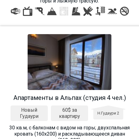
горы и лыжную трассую.
Aпартаменты в Альпах (студия 4 чел.)
Новый
60$ за
Н.Гудаури 2
Гудаури
квартиру
30 кв.м, с балконам с видом на горы; двухспальная
кровать (160х200) и раскладывающееся диван