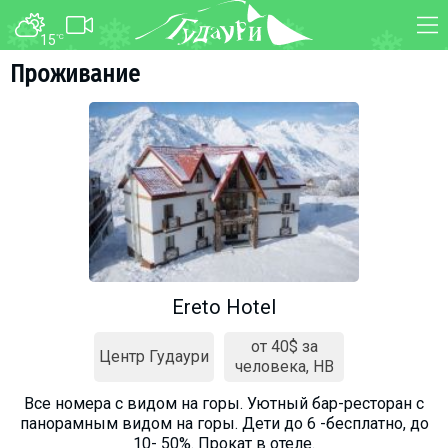
15
°C
ФОРУМ
КАРТА
Проживание
О курорте
WEBCAM
Схема трасс
ТРАНСФЕР
Ски-пасс
Инструкторы
Прокат
Ски-сервис
Дети в Гудаури
Ereto Hotel
Развлечения
от 40$ за
Календарь событий
Центр Гудаури
человека, HB
Все номера c видом на горы. Уютный бар-ресторан с
Телеграм-канал
панорамным видом на горы. Дети до 6 -бесплатно, до
Гудаури
INFO
10- 50%. Прокат в отеле.