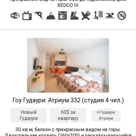
REDCO III
Гоу Гудаури: Атриум 332 (студия 4 чел.)
Новый
60$ за
Н.Гудаури
Гудаури
квартиру
Атриум
30 кв.м, балкон с прекрасным видом на горы.
Двухспальная кровать (160х200) и раскладывающийся