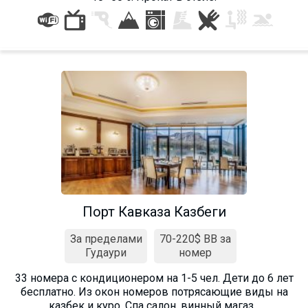
ПРОЖИВАНИЕ
Квартиры
Коттеджи
Отели
%
Горячие предложения
Долгосрочная аренда
Казбеги
Порт Кавказа Казбеги
Другое
За пределами
70-220$ BB за
Гудаури
номер
ГРУЗИЯ
О Грузии
33 номера с кондиционером на 1-5 чел. Дети до 6 лет
бесплатно. Из окон номеров потрясающие виды на
Визы и Документы
казбек и куро. Спа салон, винный магаз...