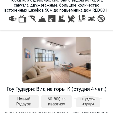
100кв.м. 3 отдельных спальни с видом на горы 2
санузла, двужэтажные, большое количество
встроенных шкафов 50м до подьемника дом REDCO II
Гоу Гудаури: Вид на горы K (студия 4 чел.)
Новый
60-80$ за
Н.Гудаури
Гудаури
квартиру
Атриум