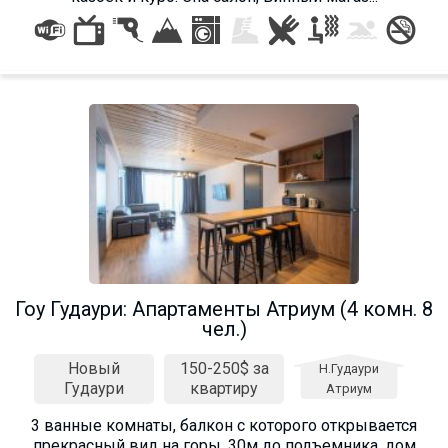
Что пить?
Деньги
Мобильная связь
Галерея
Отчеты
Безопасность
Гоу Гудаури: Апартаменты Атриум (4 комн. 8
чел.)
Новый
150-250$ за
Н.Гудаури
Гудаури
квартиру
Атриум
3 ванные комнаты, балкон с которого открывается
прекрасный вид на горы. 30м до подъемника, дом