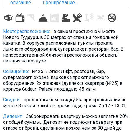
описание
бронирование...
ПРОЖИВАНИЕ
Месторасположение:
в самом престижном месте
Нового Гудаури, в 30 метрах от станции гондольной
Квартиры
канатки. В корпусе расположены пункты проката
лыжного оборудования, супермаркет, ресторан, бар. В
Коттеджи
непосредственной близости расположены объекты
Отели
питания на воздухе.
%
Горячие предложения
Оснащение:
№ 25. 3 этаж.Лифт, ресторан, бар,
Долгосрочная аренда
супермаркет, охрана, парковка,прокат лыжного
оборудования. 2х этажная (дуплекс) квартира (№25) в
Казбеги
корпусе Gudauri Palace площадью 45 кв м.
Другое
Скидки:
предоставляем скидку 5% при проживании не
менее 8 ночей в любое время года, кроме 25.12 - 13.01.
ГРУЗИЯ
Депозит:
Забронировать квартиру можно заплатив 20%
О Грузии
от общей суммы. Депозит не подлежит возврату при
Визы и Документы
отказе от брони, сделанном позже, чем за 30 дней до