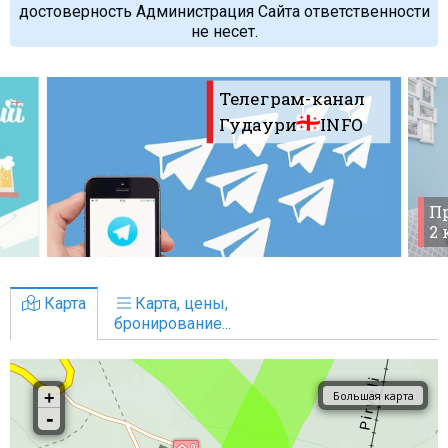
достоверность Администрация Сайта ответственности
не несет.
Телеграм-канал
Гудаури
INFO
Пр
2
Карта
Карта, цены,
бронирование...