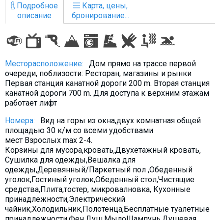
Подробное
Карта, цены,
описание
бронирование...
ПРОЖИВАНИЕ
Месторасположение:
Дом прямо на трассе первой
Квартиры
очереди, поблизости: Ресторан, магазины и рынки
Коттеджи
Первая станция канатной дороги 200 m. Вторая станция
канатной дороги 700 m. Для доступа к верхним этажам
Отели
работает лифт
%
Горячие предложения
Номера:
Вид на горы из окна,двух комнатная общей
Долгосрочная аренда
площадью 30 к/м со всеми удобствами
мест Взрослых max 2-4.
Казбеги
Корзины для мусора,кровать,Двухетажный кровать,
Другое
Сушилка для одежды,Вешалка для
одежды,Деревянный/Паркетный пол ,Обеденный
уголок,Гостиный уголок,Обеденный стол,Чистящие
ГРУЗИЯ
средства,Плита,тостер, микровалновка, Кухонные
О Грузии
принадлежности,Электрический
чайник,Холодильник,Полотенца,Бесплатные туалетные
Визы и Документы
принадлежности,Фен,Душ,МылоШампунь,Душевая