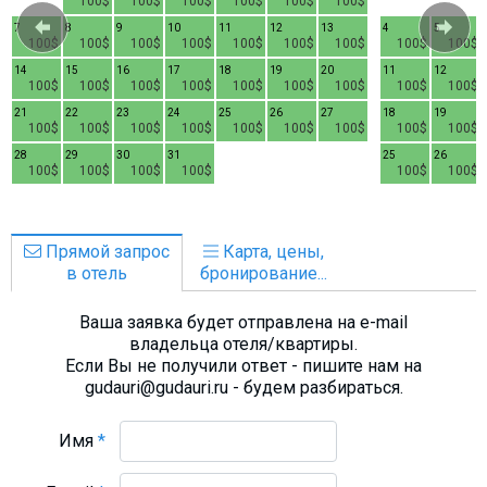
100$
100$
100$
100$
100$
100$
7
8
9
10
11
12
13
4
5
100$
100$
100$
100$
100$
100$
100$
100$
100$
14
15
16
17
18
19
20
11
12
100$
100$
100$
100$
100$
100$
100$
100$
100$
21
22
23
24
25
26
27
18
19
100$
100$
100$
100$
100$
100$
100$
100$
100$
28
29
30
31
25
26
100$
100$
100$
100$
100$
100$
Прямой запрос
Карта, цены,
в отель
бронирование...
Ваша заявка будет отправлена на e-mail
владельца отеля/квартиры.
Если Вы не получили ответ - пишите нам на
gudauri@gudauri.ru - будем разбираться.
Имя
*