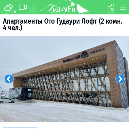
15
°C
ФОРУМ
КАРТА
Апартаменты Ото Гудаури Лофт (2 комн.
4 чел.)
О курорте
WEBCAM
Схема трасс
ТРАНСФЕР
Ски-пасс
Инструкторы
Прокат
Ски-сервис
Дети в Гудаури
Развлечения
Календарь событий
Телеграм-канал
Гудаури
INFO