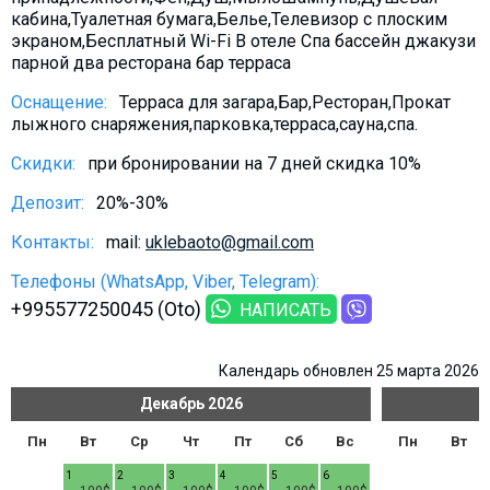
Что пить?
кабина,Туалетная бумага,Белье,Телевизор с плоским
экраном,Бесплатный Wi-Fi В отеле Спа бассейн джакузи
Деньги
парной два ресторана бар терраса
Мобильная связь
Оснащение:
Терраса для загара,Бар,Ресторан,Прокат
Галерея
лыжного снаряжения,парковка,терраса,сауна,спа.
Отчеты
Скидки:
при бронировании на 7 дней скидка 10%
Безопасность
Депозит:
20%-30%
Контакты:
mail:
uklebaoto@gmail.com
Телефоны (WhatsApp, Viber, Telegram):
+995577250045 (Oto)
НАПИСАТЬ
Календарь обновлен 25 марта 2026
Декабрь
2026
Пн
Вт
Ср
Чт
Пт
Сб
Вс
Пн
Вт
1
2
3
4
5
6