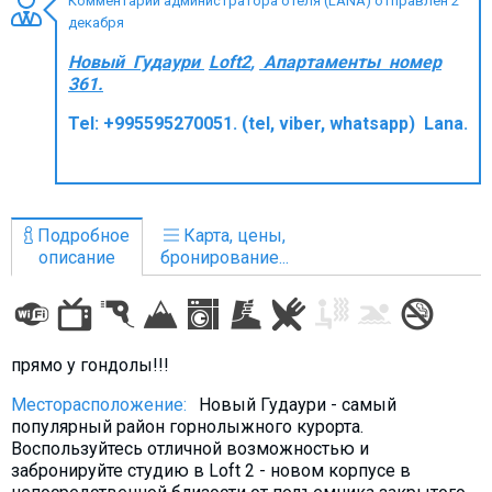
Комментарий администратора отеля (LANA) отправлен 2
декабря
Новый Гудаури
Loft2
,
Апартаменты номер
361.
ПРОЖИВАНИЕ
Tel: +995595270051. (tel, viber, whatsapp)
Lana.
Квартиры
Коттеджи
Отели
Подробное
Карта, цены,
%
Горячие предложения
описание
бронирование...
Долгосрочная аренда
Казбеги
Другое
прямо у гондолы!!!
ГРУЗИЯ
Месторасположение:
Новый Гудаури - самый
популярный район горнолыжного курорта.
О Грузии
Воспользуйтесь отличной возможностью и
забронируйте студию в Loft 2 - новом корпусе в
Визы и Документы