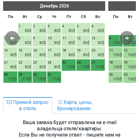
Декабрь
2026
Пн
Вт
Ср
Чт
Пт
Сб
Вс
Пн
Вт
1
2
3
4
5
6
80$
80$
80$
80$
80$
80$
7
8
9
10
11
12
13
4
5
80$
80$
80$
80$
80$
80$
80$
170$
170$
14
15
16
17
18
19
20
11
12
80$
80$
80$
80$
80$
80$
80$
100$
100$
21
22
23
24
25
26
27
18
19
80$
80$
80$
80$
170$
170$
170$
100$
100$
28
29
30
31
25
26
170$
170$
170$
170$
100$
100$
Прямой запрос
Карта, цены,
в отель
бронирование...
Ваша заявка будет отправлена на e-mail
владельца отеля/квартиры.
Если Вы не получили ответ - пишите нам на