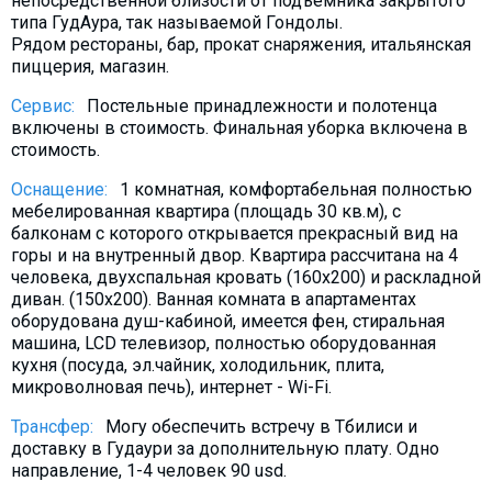
непосредственной близости от подъемника закрытого
Что пить?
типа ГудАура, так называемой Гондолы.
Рядом рестораны, бар, прокат снаряжения, итальянская
Деньги
пиццерия, магазин.
Мобильная связь
Сервис:
Постельные принадлежности и полотенца
Галерея
включены в стоимость. Финальная уборка включена в
стоимость.
Отчеты
Безопасность
Оснащение:
1 комнатная, комфортабельная полностью
мебeлированная квартира (площадь 30 кв.м), с
балконам с которого открывается прекрасный вид на
горы и на внутренный двор. Квартира рассчитана на 4
человека, двухспальная кровать (160х200) и раскладной
диван. (150х200). Ванная комната в апартаментах
оборудована душ-кабиной, имеется фен, стиральная
машина, LCD телевизор, полностью оборудованная
кухня (посуда, эл.чайник, холодильник, плита,
микроволновая печь), интернет - Wi-Fi.
Трансфер:
Могу обеспечить встречу в Тбилиси и
доставку в Гудаури за дополнительную плату. Oдно
направление, 1-4 человек 90 usd.