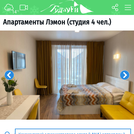
14
°C
ФОРУМ
КАРТА
Aпартаменты Лэмон (студия 4 чел.)
О курорте
WEBCAM
Схема трасс
ТРАНСФЕР
Ски-пасс
Инструкторы
Прокат
Ски-сервис
Дети в Гудаури
Развлечения
Календарь событий
Телеграм-канал
Гудаури
INFO