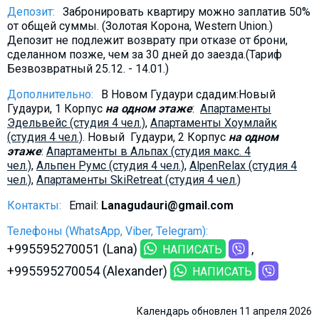
Депозит:
Забронировать квартиру можно заплатив 50%
от общей суммы. (Золотая Корона, Western Union.)
Депозит не подлежит возврату при отказе от брони,
сделанном позже, чем за 30 дней до заезда.(Тариф
Безвозвратный 25.12. - 14.01.)
Дополнительно:
В Новом Гудаури сдадим:Новый
Гудаури, 1 Корпус
на одном этаже
:
Апартаменты
Эдельвейс (студия 4 чел.)
,
Aпартаменты Хоумлайк
(студия 4 чел.)
. Новый Гудаури, 2 Корпус
на одном
этаже
:
Aпартаменты в Альпах (студия макс. 4
чел.)
,
Альпен Румс (студия 4 чел.)
,
AlpenRelax (студия 4
чел.)
,
Апартаменты SkiRetreat (студия 4 чел.)
Контакты:
Email:
Lanagudauri@gmail.com
Телефоны (WhatsApp, Viber, Telegram):
+995595270051 (Lana)
НАПИСАТЬ
+995595270054 (Alexander)
НАПИСАТЬ
Календарь обновлен 11 апреля 2026