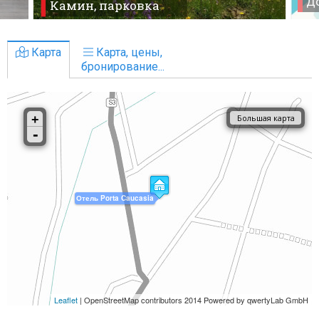
До
Камин, парковка
Карта
Карта, цены,
бронирование...