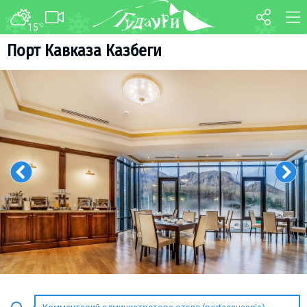
15
°C
ФОРУМ
КАРТА
Порт Кавказа Казбеги
О курорте
WEBCAM
Схема трасс
ТРАНСФЕР
Ски-пасс
Инструкторы
Прокат
Ски-сервис
Дети в Гудаури
Развлечения
Календарь событий
Телеграм-канал
Гудаури
INFO