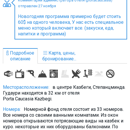
Комментарий администратора отеля (portacaucasia)
отправлен 27 ноября
Новогодняя программа примерно будет стоить
60$ на одного человека, У нас есть специальное
меню который включает все. (закуски, еда,
ПРОЖИВАНИЕ
напитки и программа)
Квартиры
Коттеджи
Подробное
Карта, цены,
Отели
описание
бронирование...
%
Горячие предложения
Долгосрочная аренда
Казбеги
Месторасположение:
в центре Казбеги, Степанцминда.
Гудаури находится в 32 км от отеля
Другое
Porta Caucasia Kazbegi.
ГРУЗИЯ
Номера:
Номерной фонд отеля состоит из 33 номеров.
Все номера со своими ванными комнатами. Из окон
О Грузии
номеров открываются потрясающие виды на казбек и
Визы и Документы
куро. некоторые их них оборудованы балконами. По