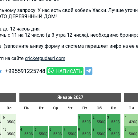
дельному запросу. У нас есть свой кобель Хаски. Лучше уточ
 ЭТО ДЕРЕВЯННЫЙ ДОМ!
д до 12 часов дня.
чь с 11 на 12 число (в 3 утра 12 числа), необходимо брониров
.ru (заполните внизу форму и система перешлет инфо на ее 
п на сайте
cricketgudauri.com
+995591225748
:
НАПИСАТЬ
Январь
2027
Вс
Пн
Вт
Ср
Чт
Пт
Сб
Вс
Пн
6
1
2
3
1
$
350$
550$
550$
550$
420$
13
4
5
6
7
8
9
10
8
$
350$
550$
550$
550$
550$
550$
550$
550$
500$