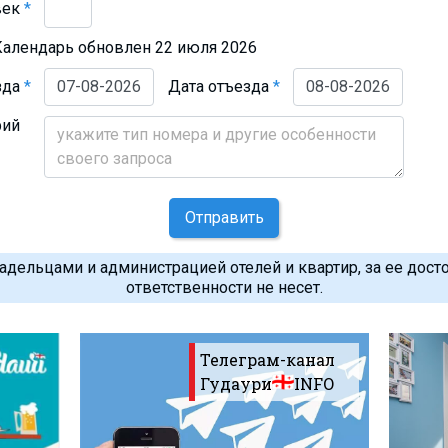
век
*
Календарь обновлен 22 июля 2026
зда
*
Дата отъезда
*
рий
Отправить
дельцами и администрацией отелей и квартир, за ее дост
ответственности не несет.
Телеграм-канал
Гудаури
INFO