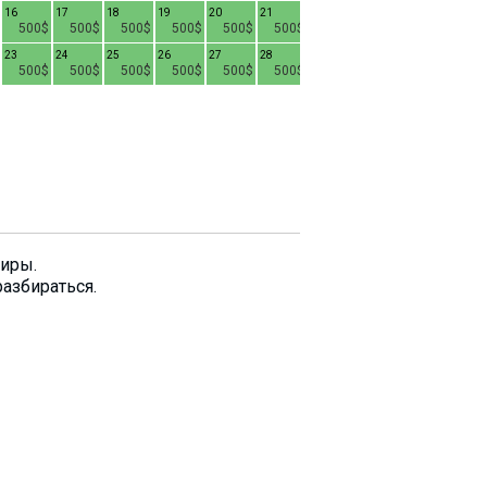
16
17
18
19
20
21
15
16
17
1
500$
500$
500$
500$
500$
500$
400$
400$
400$
23
24
25
26
27
28
22
23
24
2
500$
500$
500$
500$
500$
500$
400$
400$
400$
29
30
31
400$
400$
400$
тиры.
разбираться.