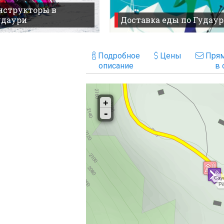
нструкторы в
удаури
Доставка еды по Гудаур
Подробное
Цены
Прям
описание
в 