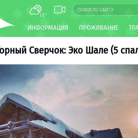
15
°C
КАРТА
ИНФОРМАЦИЯ
ПРОЖИВАНИЕ
ТР
WEBCAM
ТРАНСФЕР
орный Сверчок: Эко Шале (5 спал