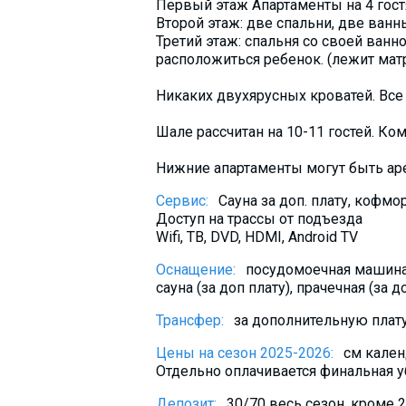
Первый этаж Апартаменты на 4 гостя
Второй этаж: две спальни, две ванн
Третий этаж: спальня со своей ванн
расположиться ребенок. (лежит матр
Никаких двухярусных кроватей. Все
Шале рассчитан на 10-11 гостей. Ко
Нижние апартаменты могут быть аре
Сервис:
Сауна за доп. плату, кофмор
Доступ на трассы от подъезда
Wifi, ТВ, DVD, HDMI, Android TV
Оснащение:
посудомоечная машина,
сауна (за доп плату), прачечная (за д
Трансфер:
за дополнительную плату,
Цены на сезон 2025-2026:
см кале
Отдельно оплачивается финальная у
Депозит:
30/70 весь сезон, кроме 