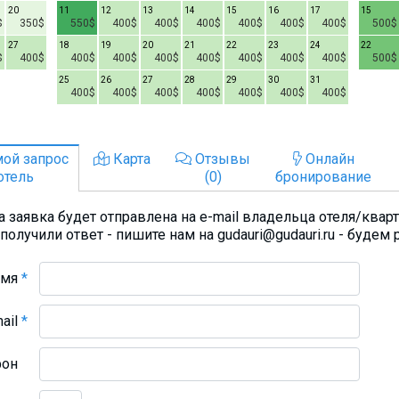
20
11
12
13
14
15
16
17
15
$
350$
550$
400$
400$
400$
400$
400$
400$
500$
27
18
19
20
21
22
23
24
22
$
400$
400$
400$
400$
400$
400$
400$
400$
500$
25
26
27
28
29
30
31
400$
400$
400$
400$
400$
400$
400$
ой запрос
Карта
Отзывы
Онлайн
отель
(0)
бронирование
 заявка будет отправлена на e-mail владельца отеля/квар
получили ответ - пишите нам на gudauri@gudauri.ru - будем 
Имя
*
mail
*
фон