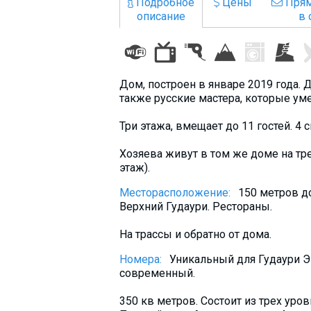
Подробное
Цены
Прям
Что пить?
описание
в 
Деньги
Мобильная связь
Галерея
Дом, построен в январе 2019 года. 
Отчеты
также русские мастера, которые ум
Безопасность
Три этажа, вмещает до 11 гостей. 4 
Хозяева живут в том же доме на тре
этаж).
Месторасположение:
150 метров до
Верхний Гудаури. Рестораны.
На трассы и обратно от дома.
Номера:
Уникальный для Гудаури Э
современный.
350 кв метров. Состоит из трех уров