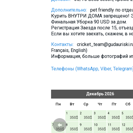
Дополнительно:
pet friendly по от
Курить ВНУТРИ ДОМА запрещено!
Финальная Уборка 90 USD за дом.
Регистрация Заезда после 15, отъез
Если вы хотите заехать, скажем, в но
Контакты:
cricket_team@gudauriski
Français, English)
Информация, больше фотографий ит
Телефоны (WhatsApp, Viber, Telegram)
ь
2026
Декабрь
2026
т
Пт
Сб
Вс
Пн
Вт
Ср
Чт
Пт
Сб
1
1
2
3
4
5
400$
350$
350$
350$
350$
350
6
7
8
7
8
9
10
11
12
00$
400$
400$
400$
350$
350$
350$
350$
350$
350