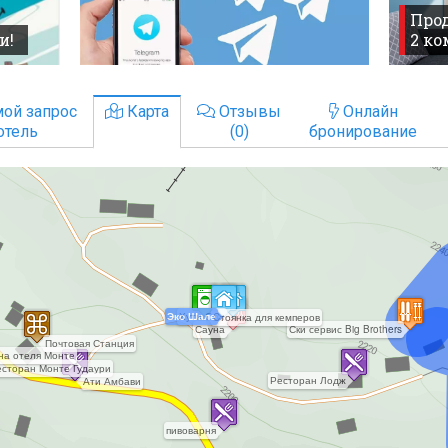
Прод
и!
2 к
ой запрос
Карта
Отзывы
Онлайн
отель
(0)
бронирование