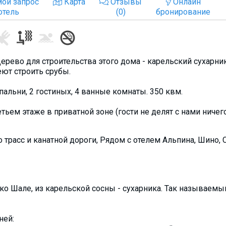
ой запрос
Карта
Отзывы
Онлайн
отель
(0)
бронирование
Дерево для строительства этого дома - карельский сухарник
еют строить срубы.
спальни, 2 гостиных, 4 ванные комнаты. 350 квм.
тьем этаже в приватной зоне (гости не делят с нами ничег
 трасс и канатной дороги, Рядом с отелем Альпина, Шино, 
ко Шале, из карельской сосны - сухарника. Так называемы
ней: