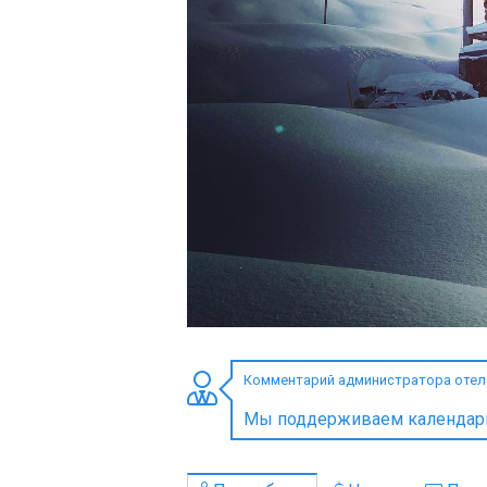
ПРОЖИВАНИЕ
Квартиры
Коттеджи
Отели
%
Горячие предложения
Долгосрочная аренда
Казбеги
Другое
Комментарий администратора отеля
ГРУЗИЯ
Мы поддерживаем календарь 
О Грузии
Визы и Документы