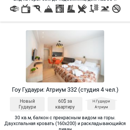
Что пить?
Деньги
Мобильная связь
Галерея
Отчеты
Безопасность
Гоу Гудаури: Атриум 332 (студия 4 чел.)
Новый
60$ за
Н.Гудаури
Гудаури
квартиру
Атриум
30 кв.м, балкон с прекрасным видом на горы.
Двухспальная кровать (160х200) и раскладывающийся
диван