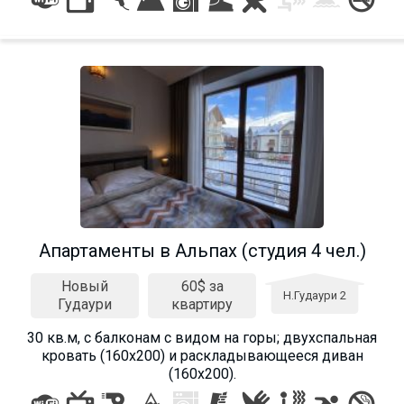
Aпартаменты в Альпах (студия 4 чел.)
Новый
60$ за
Н.Гудаури 2
Гудаури
квартиру
30 кв.м, с балконам с видом на горы; двухспальная
кровать (160х200) и раскладывающееся диван
(160х200).