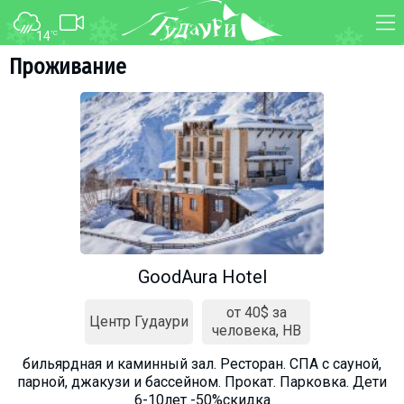
14
°C
ФОРУМ
КАРТА
Проживание
О курорте
WEBCAM
Схема трасс
ТРАНСФЕР
Ски-пасс
Инструкторы
Прокат
Ски-сервис
Дети в Гудаури
GoodAura Hotel
Развлечения
от 40$ за
Календарь событий
Центр Гудаури
человека, HB
бильярдная и каминный зал. Ресторан. СПА с сауной,
Телеграм-канал
парной, джакузи и бассейном. Прокат. Парковка. Дети
Гудаури
INFO
6-10лет -50%скидка