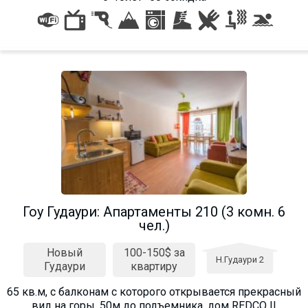
ПРОЖИВАНИЕ
Квартиры
Коттеджи
Отели
%
Горячие предложения
Долгосрочная аренда
Казбеги
Гоу Гудаури: Апартаменты 210 (3 комн. 6
Другое
чел.)
Новый
100-150$ за
ГРУЗИЯ
Н.Гудаури 2
Гудаури
квартиру
О Грузии
65 кв.м, с балконам с которого открывается прекрасный
Визы и Документы
вид на горы. 50м до подъемника, дом REDCO II