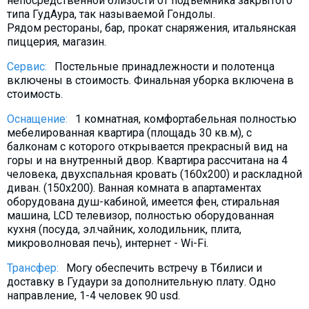
непосредственной близости от подъемника закрытого
Что пить?
типа ГудАура, так называемой Гондолы.
Рядом рестораны, бар, прокат снаряжения, итальянская
Деньги
пиццерия, магазин.
Мобильная связь
Сервис:
Постельные принадлежности и полотенца
Галерея
включены в стоимость. Финальная уборка включена в
стоимость.
Отчеты
Безопасность
Оснащение:
1 комнатная, комфортабельная полностью
мебeлированная квартира (площадь 30 кв.м), с
балконам с которого открывается прекрасный вид на
горы и на внутренный двор. Квартира рассчитана на 4
человека, двухспальная кровать (160х200) и раскладной
диван. (150х200). Ванная комната в апартаментах
оборудована душ-кабиной, имеется фен, стиральная
машина, LCD телевизор, полностью оборудованная
кухня (посуда, эл.чайник, холодильник, плита,
микроволновая печь), интернет - Wi-Fi.
Трансфер:
Могу обеспечить встречу в Тбилиси и
доставку в Гудаури за дополнительную плату. Oдно
направление, 1-4 человек 90 usd.