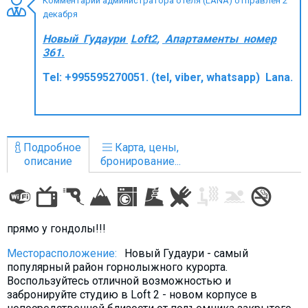
Комментарий администратора отеля (LANA) отправлен 2
декабря
Новый Гудаури
Loft2
,
Апартаменты номер
361.
ПРОЖИВАНИЕ
Tel: +995595270051. (tel, viber, whatsapp)
Lana.
Квартиры
Коттеджи
Отели
Подробное
Карта, цены,
%
Горячие предложения
описание
бронирование...
Долгосрочная аренда
Казбеги
Другое
прямо у гондолы!!!
ГРУЗИЯ
Месторасположение:
Новый Гудаури - самый
популярный район горнолыжного курорта.
О Грузии
Воспользуйтесь отличной возможностью и
забронируйте студию в Loft 2 - новом корпусе в
Визы и Документы