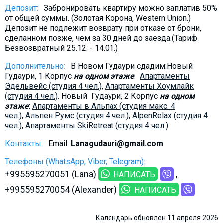
Депозит:
Забронировать квартиру можно заплатив 50%
от общей суммы. (Золотая Корона, Western Union.)
Депозит не подлежит возврату при отказе от брони,
сделанном позже, чем за 30 дней до заезда.(Тариф
Безвозвратный 25.12. - 14.01.)
Дополнительно:
В Новом Гудаури сдадим:Новый
Гудаури, 1 Корпус
на одном этаже
:
Апартаменты
Эдельвейс (студия 4 чел.)
,
Aпартаменты Хоумлайк
(студия 4 чел.)
. Новый Гудаури, 2 Корпус
на одном
этаже
:
Aпартаменты в Альпах (студия макс. 4
чел.)
,
Альпен Румс (студия 4 чел.)
,
AlpenRelax (студия 4
чел.)
,
Апартаменты SkiRetreat (студия 4 чел.)
Контакты:
Email:
Lanagudauri@gmail.com
Телефоны (WhatsApp, Viber, Telegram):
+995595270051 (Lana)
НАПИСАТЬ
+995595270054 (Alexander)
НАПИСАТЬ
Календарь обновлен 11 апреля 2026