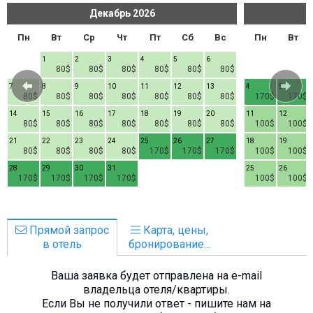
Декабрь
2026
Пн
Вт
Ср
Чт
Пт
Сб
Вс
Пн
Вт
1
2
3
4
5
6
80$
80$
80$
80$
80$
80$
7
8
9
10
11
12
13
4
5
80$
80$
80$
80$
80$
80$
80$
170$
170$
14
15
16
17
18
19
20
11
12
80$
80$
80$
80$
80$
80$
80$
100$
100$
21
22
23
24
25
26
27
18
19
80$
80$
80$
80$
170$
170$
170$
100$
100$
28
29
30
31
25
26
170$
170$
170$
170$
100$
100$
Прямой запрос
Карта, цены,
в отель
бронирование...
Ваша заявка будет отправлена на e-mail
владельца отеля/квартиры.
Если Вы не получили ответ - пишите нам на