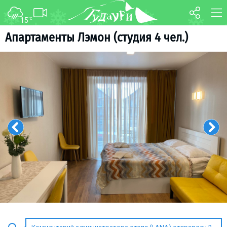
15
°C
ФОРУМ
КАРТА
Aпартаменты Лэмон (студия 4 чел.)
О курорте
WEBCAM
Схема трасс
ТРАНСФЕР
Ски-пасс
Инструкторы
Прокат
Ски-сервис
Дети в Гудаури
Развлечения
Календарь событий
Телеграм-канал
Гудаури
INFO