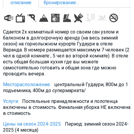
описание
бронирование...
ПРОЖИВАНИЕ
Сдается 2х комнатный номер со своим сан узлом и
балконом в долгосрочную аренду (на весь зимний
Квартиры
сезон) на горнолыжном курорте Гудаури в отеле
Веранда. В номере размещается максимум 7 человек (2
Коттеджи
чел в одной комнате , 5 чел во второй комнате). В отеле
Отели
есть общая большая кухня где вы можете
самостоятельно готовить и общая зона где можно
%
Горячие предложения
проводить вечера.
Долгосрочная аренда
Месторасположение:
центральный Гудаури, 800м до 1
Казбеги
подьемника, 400м до супермаркета/
Другое
Услуги:
Постельные принадлежности и полотенца
включены в стоимость. Финальная уборка НЕ включена
ГРУЗИЯ
в стоимость.
О Грузии
Цены на сезон 2024-2025:
Период: зимний сезон 2024-
Визы и Документы
2025 (4 месяца)