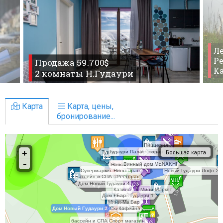
Ле
Ре
Продажа 59.700$
К
2 комнаты Н.Гудаури
Карта
Карта, цены,
бронирование...