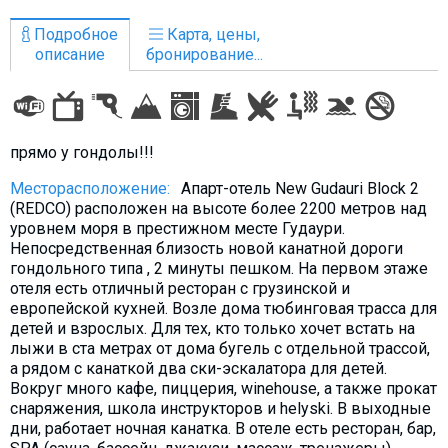
Что пить?
Подробное
Карта, цены,
Деньги
описание
бронирование...
Мобильная связь
Галерея
Отчеты
прямо у гондолы!!!
Безопасность
Месторасположение:
Апарт-отель New Gudauri Block 2
(REDCO) расположен на высоте более 2200 метров над
уровнем моря в престижном месте Гудаури.
Непосредственная близость новой канатной дороги
гондольного типа , 2 минуты пешком. На первом этаже
отеля есть отличный ресторан с грузинской и
европейской кухней. Возле дома тюбинговая трасса для
детей и взрослых. Для тех, кто только хочет встать на
лыжи в ста метрах от дома бугель с отдельной трассой,
а рядом с канаткой два ски-эскалатора для детей.
Вокруг много кафе, пиццерия, winehouse, а также прокат
снаряжения, школа инструкторов и helyski. В выходные
дни, работает ночная канатка. В отеле есть ресторан, бар,