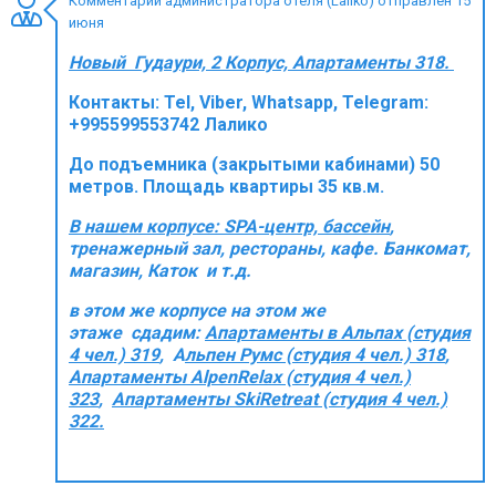
Комментарий администратора отеля (Laliko) отправлен 15
июня
Новый Гудаури, 2 Корпус, Апартаменты 318.
Контакты:
Tel, Viber, Whatsapp, Telegram:
ПРОЖИВАНИЕ
+995599553742 Лалико
Квартиры
До подъемника (закрытыми кабинами) 50
Коттеджи
метров. Площадь квартиры 35 кв.м.
Отели
В нашем корпусе: SPA-центр, бассейн
,
тренажерный зал, рестораны, кафе. Банкомат,
%
Горячие предложения
магазин, Каток и т.д.
Долгосрочная аренда
в этом же корпусе на этом же
Казбеги
этаже сдадим:
Aпартаменты в Альпах (студия
4 чел.) 319
, А
льпен Румс (студия 4 чел.) 318
,
Другое
Апартаменты AlpenRelax (студия 4 чел.)
323
,
Апартаменты SkiRetreat (студия 4 чел.)
ГРУЗИЯ
322.
О Грузии
Визы и Документы