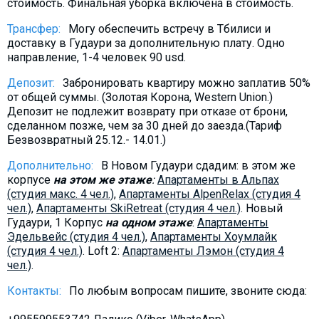
стоимость. Финальная уборка включена в стоимость.
Трансфер:
Могу обеспечить встречу в Тбилиси и
доставку в Гудаури за дополнительную плату. Oдно
направление, 1-4 человек 90 usd.
Депозит:
Забронировать квартиру можно заплатив 50%
от общей суммы. (Золотая Корона, Western Union.)
Депозит не подлежит возврату при отказе от брони,
сделанном позже, чем за 30 дней до заезда.(Тариф
Безвозвратный 25.12.- 14.01.)
Дополнительно:
В Новом Гудаури сдадим: в этом же
корпусе
на этом же этаже
:
Aпартаменты в Альпах
(студия макс. 4 чел.)
,
Aпартаменты AlpenRelax (студия 4
чел.)
,
Апартаменты SkiRetreat (студия 4 чел.)
. Новый
Гудаури, 1 Корпус
на одном этаже
:
Апартаменты
Эдельвейс (студия 4 чел.)
,
Aпартаменты Хоумлайк
(студия 4 чел.)
. Loft 2:
Aпартаменты Лэмон (студия 4
чел.)
.
Контакты:
По любым вопросам пишите, звоните сюда: