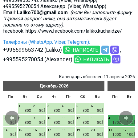
+995599553742 Лалико (Viber, WhatsApp)
+995595270054 Александр (Viber, WhatsApp)
Email:
Laliko700@gmail.com
(если Вы заполните форму
"Прямой запрос" ниже, она автоматически будет
послана по этому адресу).
facebook: https://www.facebook.com/laliko.kuchaidze/
Телефоны (WhatsApp, Viber, Telegram):
+995599553742 (Laliko)
НАПИСАТЬ
+995595270054 (Alexander)
НАПИСАТЬ
Календарь обновлен 11 апреля 2026
Декабрь
2026
Пн
Вт
Ср
Чт
Пт
Сб
Вс
Пн
Вт
1
2
3
4
5
6
80$
80$
80$
80$
80$
80$
7
8
9
10
11
12
13
4
5
80$
80$
80$
80$
80$
80$
80$
170$
170$
14
15
16
17
18
19
20
11
12
80$
80$
80$
80$
80$
80$
80$
100$
100$