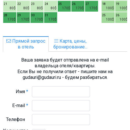
21
22
23
24
25
26
27
18
19
80$
80$
80$
80$
170$
170$
170$
100$
100$
28
29
30
31
25
26
170$
170$
170$
170$
100$
100$
Прямой запрос
Карта, цены,
в отель
бронирование...
Ваша заявка будет отправлена на e-mail
владельца отеля/квартиры.
Если Вы не получили ответ - пишите нам на
gudauri@gudauri.ru - будем разбираться.
Имя
*
E-mail
*
Телефон