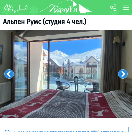
15
°C
ФОРУМ
КАРТА
Альпен Румс (студия 4 чел.)
О курорте
WEBCAM
Схема трасс
ТРАНСФЕР
Ски-пасс
Инструкторы
Прокат
Ски-сервис
Дети в Гудаури
Развлечения
Календарь событий
Телеграм-канал
Гудаури
INFO