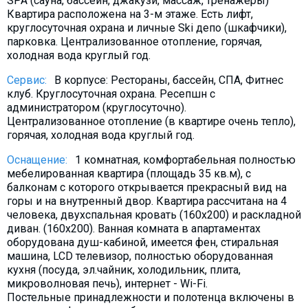
SPA (сауна, бассейн, джакузи, массаж, тренажеры)
Квартира расположена на 3-м этаже. Есть лифт,
круглосуточная охрана и личные Ski депо (шкафчики),
парковка. Централизованное отопление, горячая,
холодная вода круглый год.
Сервис:
В корпусе: Рестораны, бассейн, СПА, Фитнес
клуб. Круглосуточная охрана. Ресепшн с
администратором (круглосуточно).
Централизованное отопление (в квартире очень тепло),
горячая, холодная вода круглый год.
Оснащение:
1 комнатная, комфортабельная полностью
мебeлированная квартира (площадь 35 кв.м), с
балконам с которого открывается прекрасный вид на
горы и на внутренный двор. Квартира рассчитана на 4
человека, двухспальная кровать (160х200) и раскладной
диван. (160х200). Ванная комната в апартаментах
оборудована душ-кабиной, имеется фен, стиральная
машина, LCD телевизор, полностью оборудованная
кухня (посуда, эл.чайник, холодильник, плита,
микроволновая печь), интернет - Wi-Fi.
Постельные принадлежности и полотенца включены в