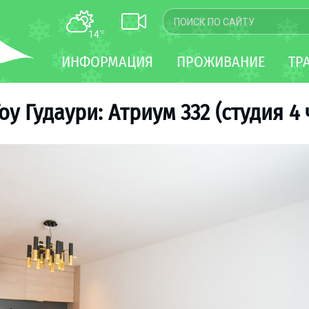
14
°C
КАРТА
ИНФОРМАЦИЯ
ПРОЖИВАНИЕ
ТР
WEBCAM
ТРАНСФЕР
оу Гудаури: Атриум 332 (студия 4 