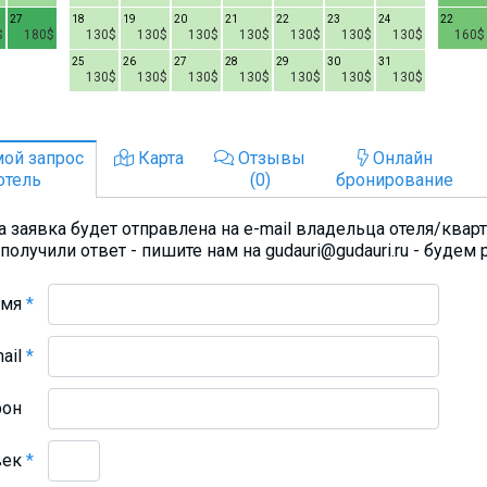
27
18
19
20
21
22
23
24
22
$
180$
130$
130$
130$
130$
130$
130$
130$
160$
25
26
27
28
29
30
31
130$
130$
130$
130$
130$
130$
130$
ой запрос
Карта
Отзывы
Онлайн
отель
(0)
бронирование
 заявка будет отправлена на e-mail владельца отеля/квар
получили ответ - пишите нам на gudauri@gudauri.ru - будем 
Имя
*
mail
*
фон
век
*