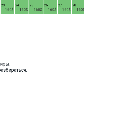
23
24
25
26
27
28
22
23
24
2
160$
160$
160$
160$
160$
160$
130$
130$
130$
29
30
31
130$
130$
130$
тиры.
разбираться.