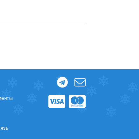
менты
вязь