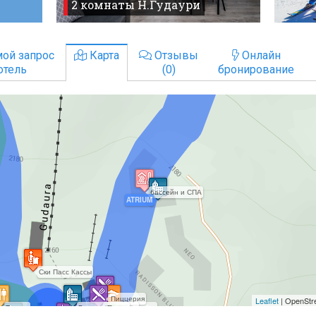
2 комнаты Н.Гудаури
ой запрос
Карта
Отзывы
Онлайн
отель
(0)
бронирование