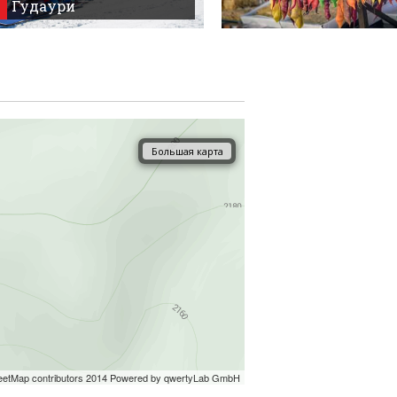
Гудаури