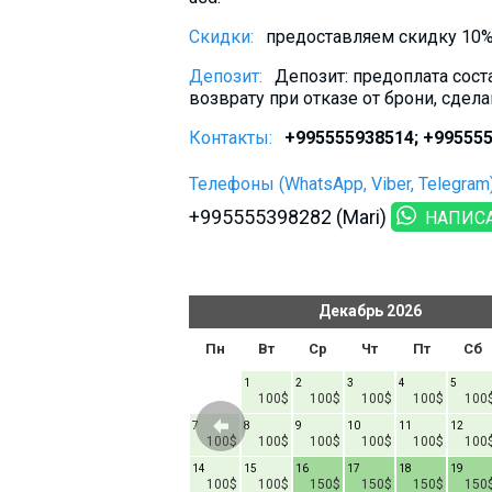
Скидки:
предоставляем скидку 10% 
Депозит:
Депозит: предоплата сост
возврату при отказе от брони, сдел
Контакты:
+995555938514; +995555
Телефоны (WhatsApp, Viber, Telegram)
+995555398282 (Mari)
НАПИС
ь
2026
Декабрь
2026
т
Пт
Сб
Вс
Пн
Вт
Ср
Чт
Пт
Сб
1
1
2
3
4
5
60$
100$
100$
100$
100$
100
6
7
8
7
8
9
10
11
12
60$
60$
60$
60$
100$
100$
100$
100$
100$
100
13
14
15
14
15
16
17
18
19
60$
60$
60$
60$
100$
100$
150$
150$
150$
150