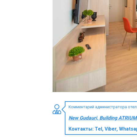
ПРОЖИВАНИЕ
Квартиры
Коттеджи
Отели
%
Горячие предложения
Долгосрочная аренда
Казбеги
Другое
Комментарий администратора отеля 
ГРУЗИЯ
New Gudauri, Building ATRIUM 
О Грузии
Контакты:
Tel, Viber, Whats
Визы и Документы