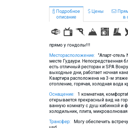
Что пить?
Подробное
Цены
Прям
Деньги
описание
в 
Мобильная связь
Галерея
Отчеты
прямо у гондолы!!!
Безопасность
Месторасположение:
"Апарт-отель
месте Гудаури. Непосредственная б
есть отличный ресторан и SPA Вокруг
выходные дни, работает ночная кана
Квартира расположена на 3-м этаже.
отопление, горячая, холодная вода к
Оснащение:
1 комнатная, комфорта
открывается прекрасный вид на гор
ванную комнату с душ кабинкой и ф
холодильник, плита, микроволновая 
Трансфер:
Могу обеспечить встречу
usd.