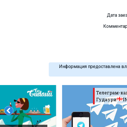
Дата зае
Коммента
Информация предоставлена вла
Телеграм-ка
Гудаури
I