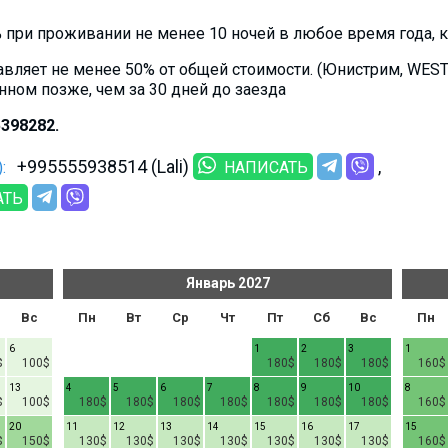
при проживании не менее 10 ночей в любое время года, кр
авляет не менее 50% от общей стоимости. (Юнистрим, WES
анном позже, чем за 30 дней до заезда
398282.
+995555938514 (Lali)
:
НАПИСАТЬ
АТЬ
Январь
2027
Вс
Пн
Вт
Ср
Чт
Пт
Сб
Вс
Пн
6
1
2
3
1
$
100$
180$
180$
180$
160$
13
4
5
6
7
8
9
10
8
$
100$
180$
180$
180$
180$
180$
180$
180$
160$
20
11
12
13
14
15
16
17
15
$
150$
130$
130$
130$
130$
130$
130$
130$
160$