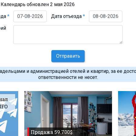
Календарь обновлен 2 мая 2026
зда
*
Дата отъезда
*
рий
Отправить
дельцами и администрацией отелей и квартир, за ее дост
ответственности не несет.
нал
NFO
Продажа 59.700$