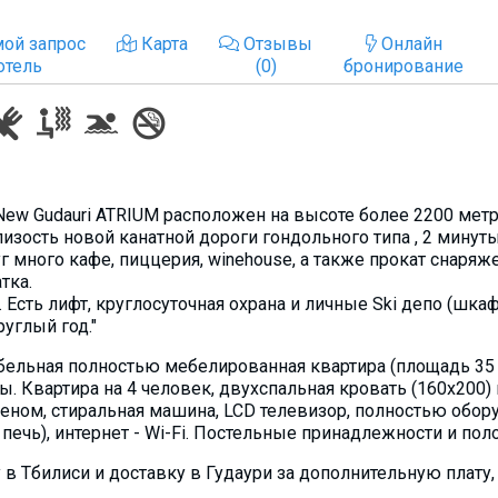
ой запрос
Карта
Отзывы
Онлайн
отель
(0)
бронирование
 New Gudauri ATRIUM расположен на высоте более 2200 ме
лизость новой канатной дороги гондольного типа , 2 минут
 много кафе, пиццерия, winehouse, а также прокат снаряже
тка.
 Есть лифт, круглосуточная охрана и личные Ski депо (шка
руглый год."
бельная полностью мебeлированная квартира (площадь 35 к
ы. Квартира на 4 человек, двухспальная кровать (160х200
еном, стиральная машина, LCD телевизор, полностью обору
печь), интернет - Wi-Fi. Постельные принадлежности и по
 в Тбилиси и доставку в Гудаури за дополнительную плату,