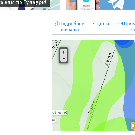
а еды по Гудаури!
Подробное
Цены
Прям
описание
в 