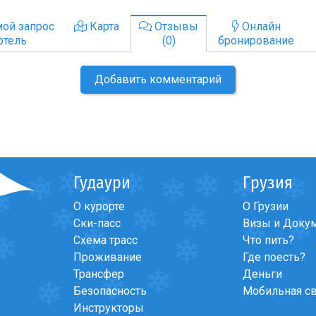
ой запрос
Карта
Отзывы
Онлайн
отель
(0)
бронирование
Добавить комментарий
Гудаури
Грузия
О курорте
О Грузии
Ски-пасс
Визы и Доку
Схема трасс
Что пить?
Проживание
Где поесть?
Трансфер
Деньги
Безопасность
Мобильная с
Инструкторы