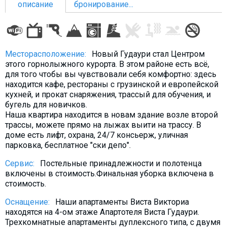
описание
бронирование...
ПРОЖИВАНИЕ
Месторасположение:
Новый Гудаури стал Центром
этого горнолыжного курорта. В этом районе есть всё,
Квартиры
для того чтобы вы чувствовали себя комфортно: здесь
находится кафе, рестораны с грузинской и европейской
Коттеджи
кухней, и прокат снаряжения, трассый для обучения, и
Отели
бугель для новичков.
Наша квартира находится в новам здание возле второй
%
Горячие предложения
трассы, можете прямо на лыжах выити на трассу. В
Долгосрочная аренда
доме есть лифт, охрана, 24/7 консьерж, уличная
парковка, бесплатное "ски депо".
Казбеги
Сервис:
Постельные принадлежности и полотенца
Другое
включены в стоимость.Финальная уборка включена в
стоимость.
ГРУЗИЯ
Оснащение:
Наши апартаменты Виста Викториа
О Грузии
находятся на 4-ом этаже Апартотеля Виста Гудаури.
Визы и Документы
Трехкомнатные апартаменты дуплексного типа, с двумя