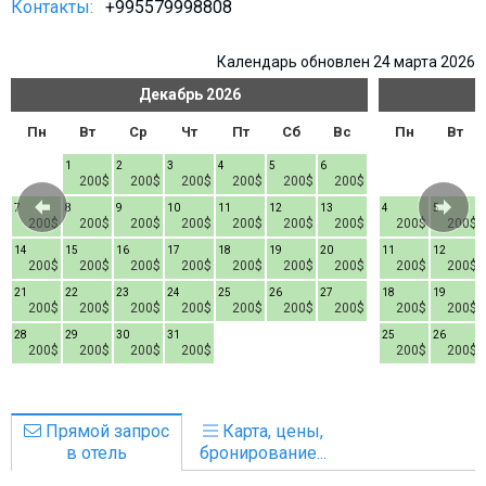
Контакты:
+995579998808
Календарь обновлен 24 марта 2026
Декабрь
2026
Пн
Вт
Ср
Чт
Пт
Сб
Вс
Пн
Вт
1
2
3
4
5
6
200$
200$
200$
200$
200$
200$
7
8
9
10
11
12
13
4
5
200$
200$
200$
200$
200$
200$
200$
200$
200$
14
15
16
17
18
19
20
11
12
200$
200$
200$
200$
200$
200$
200$
200$
200$
21
22
23
24
25
26
27
18
19
200$
200$
200$
200$
200$
200$
200$
200$
200$
28
29
30
31
25
26
200$
200$
200$
200$
200$
200$
Прямой запрос
Карта, цены,
в отель
бронирование...