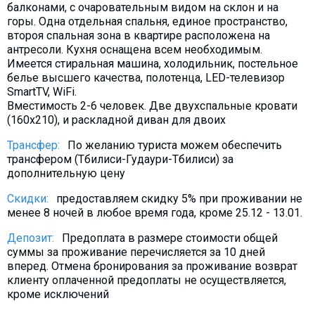
балконами, с очаровательным видом на склон и на
Что пить?
горы. Одна отдельная спальня, единое пространство,
Деньги
второя спальная зона в квартире расположена на
антресоли. Кухня оснащена всем необходимым.
Мобильная связь
Имеется стиральная машина, холодильник, постельное
Галерея
белье высшего качества, полотенца, LED-телевизор
SmartTV, WiFi.
Отчеты
Вместимость 2-6 человек. Две двухспальные кровати
Безопасность
(160х210), и раскладной диван для двоих
Трансфер:
По желанию туриста можем обеспечить
трансфером (Тбилиси-Гудаури-Тбилиси) за
дополнительную цену
Скидки:
предоставляем скидку 5% при проживании не
менее 8 ночей в любое время года, кроме 25.12 - 13.01.
Депозит:
Предоплата в размере стоимости общей
суммы за проживание перечисляется за 10 дней
вперед. Отмена бронирования за проживание возврат
клиенту оплаченной предоплаты не осуществляется,
кроме исключений