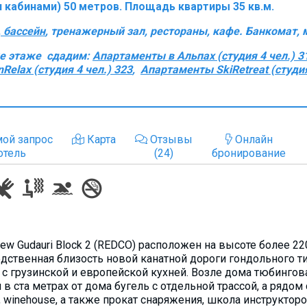
кабинами) 50 метров. Площадь квартиры 35 кв.м.
 бассейн
, тренажерный зал, рестораны, кафе. Банкомат, м
же этаже сдадим:
Aпартаменты в Альпах (студия 4 чел.) 3
elax (студия 4 чел.) 323
,
Апартаменты SkiRetreat (студия
ой запрос
Карта
Отзывы
Онлайн
отель
(24)
бронирование
New Gudauri Block 2 (REDCO) расположен на высоте более 2
дственная близость новой канатной дороги гондольного ти
 с грузинской и европейской кухней. Возле дома тюбингова
и в ста метрах от дома бугель с отдельной трассой, а рядом
 winehouse, а также прокат снаряжения, школа инструкторо