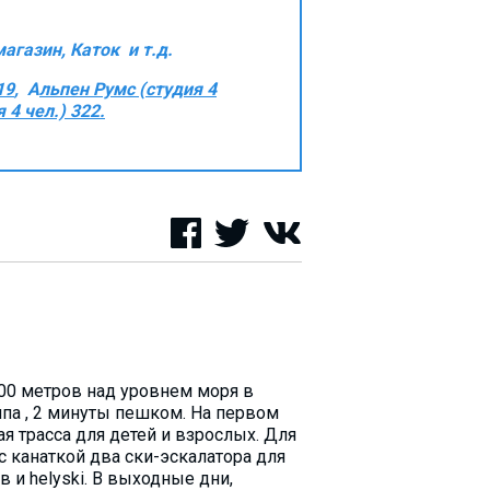
агазин, Каток и т.д.
19
, А
льпен Румс (студия 4
 4 чел.) 322.
200 метров над уровнем моря в
па , 2 минуты пешком. На первом
я трасса для детей и взрослых. Для
 с канаткой два ски-эскалатора для
в и helyski. В выходные дни,