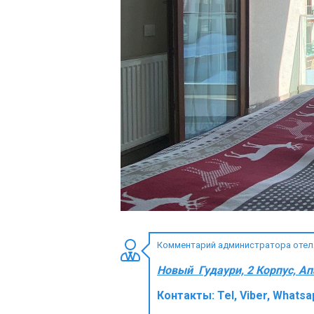
ПРОЖИВАНИЕ
Квартиры
Коттеджи
Отели
%
Горячие предложения
Долгосрочная аренда
Казбеги
Другое
Комментарий администратора отеля 
ГРУЗИЯ
Новый Гудаури, 2 Корпус, А
О Грузии
Контакты:
Tel, Viber, What
Визы и Документы