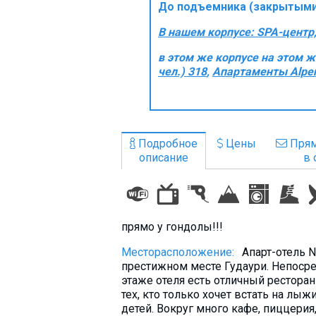
До подъемника (закрытыми 
Что пить?
В нашем корпусе: SPA-центр,
Деньги
Мобильная связь
в этом же корпусе на этом 
чел.) 318
,
Апартаменты AlpenR
Галерея
Отчеты
Безопасность
Подробное
Цены
Прям
описание
в 
прямо у гондолы!!!
Месторасположение:
Апарт-отель 
престижном месте Гудаури. Непосре
этаже отеля есть отличный ресторан
тех, кто только хочет встать на лыж
детей. Вокруг много кафе, пиццерия,