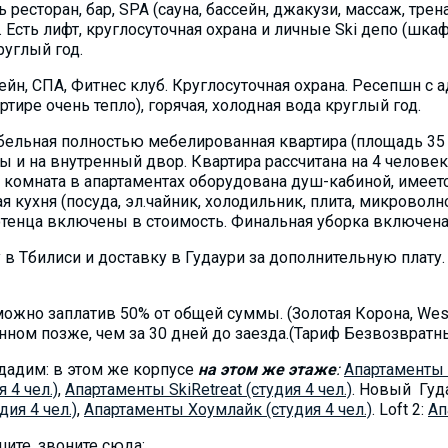
ть ресторан, бар, SPA (сауна, бассейн, джакузи, массаж, тре
 Есть лифт, круглосуточная охрана и личные Ski депо (шка
руглый год.
сейн, СПА, Фитнес клуб. Круглосуточная охрана. Ресепшн с
тире очень тепло), горячая, холодная вода круглый год.
бельная полностью мебeлированная квартира (площадь 35 к
 и на внутренный двор. Квартира рассчитана на 4 человека
я комната в апартаментах оборудована душ-кабиной, имеет
кухня (посуда, эл.чайник, холодильник, плита, микроволнов
тенца включены в стоимость. Финальная уборка включена 
 в Тбилиси и доставку в Гудаури за дополнительную плату.
ожно заплатив 50% от общей суммы. (Золотая Корона, West
нном позже, чем за 30 дней до заезда.(Тариф Безвозвратный
дадим: в этом же корпусе
на этом же этаже
:
Aпартаменты в
 4 чел.)
,
Апартаменты SkiRetreat (студия 4 чел.)
. Новый Гуд
ия 4 чел.)
,
Aпартаменты Хоумлайк (студия 4 чел.)
. Loft 2:
Aп
те, звоните сюда: