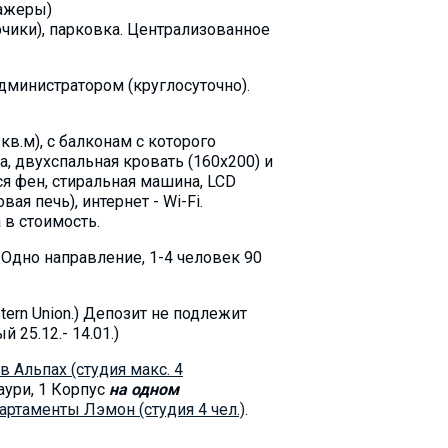
нажеры)
фчики), парковка. Централизованное
 администратором (круглосуточно).
в.м), с балконам с которого
, двухспальная кровать (160х200) и
ся фен, стиральная машина, LCD
ая печь), интернет - Wi-Fi.
в стоимость.
 Oдно направление, 1-4 человек 90
ern Union.) Депозит не подлежит
 25.12.- 14.01.)
 Альпах (студия макс. 4
аури, 1 Корпус
на одном
артаменты Лэмон (студия 4 чел.)
.