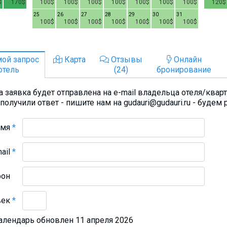
$
170$
100$
100$
100$
100$
100$
100$
100$
120$
25
26
27
28
29
30
31
100$
100$
100$
100$
100$
100$
100$
ой запрос
Карта
Отзывы
Онлайн
отель
(24)
бронирование
 заявка будет отправлена на e-mail владельца отеля/квар
получили ответ - пишите нам на gudauri@gudauri.ru - будем 
Имя
*
mail
*
фон
век
*
алендарь обновлен 11 апреля 2026