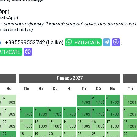
App)
hatsApp)
ы заполните форму "Прямой запрос" ниже, она автоматичес
liko.kuchaidze/
+995599553742 (Laliko)
:
НАПИСАТЬ
АПИСАТЬ
Январь
2027
Вс
Пн
Вт
Ср
Чт
Пт
Сб
Вс
Пн
6
1
2
3
1
$
80$
170$
170$
170$
120$
13
4
5
6
7
8
9
10
8
$
80$
170$
170$
170$
170$
170$
170$
170$
120$
20
11
12
13
14
15
16
17
15
$
80$
100$
100$
100$
100$
100$
100$
100$
120$
27
18
19
20
21
22
23
24
22