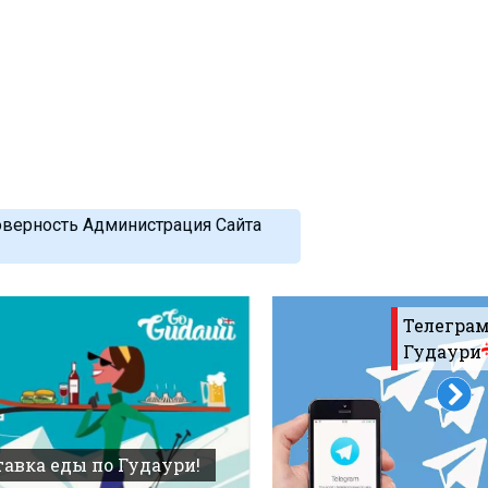
оверность Администрация Сайта
Телеграм
Гудаури
авка еды по Гудаури!