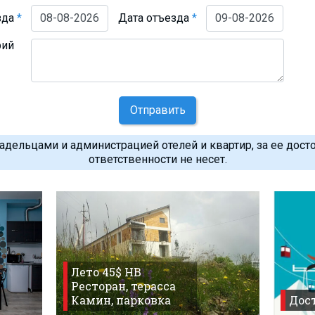
зда
*
Дата отъезда
*
рий
Отправить
дельцами и администрацией отелей и квартир, за ее дост
ответственности не несет.
Лето 45$ HB
Ресторан, терасса
Камин, парковка
Дост