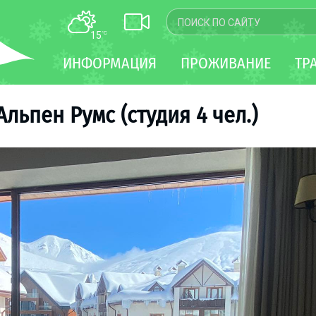
15
°C
КАРТА
ИНФОРМАЦИЯ
ПРОЖИВАНИЕ
ТР
WEBCAM
ТРАНСФЕР
льпен Румс (студия 4 чел.)