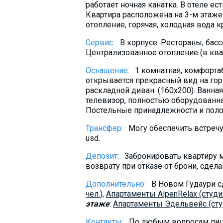
работает ночная канатка. В отеле ес
Квартира расположена на 3-м этаже.
отопление, горячая, холодная вода к
Сервис:
В корпусе: Рестораны, бас
Централизованное отопление (в квар
Оснащение:
1 комнатная, комфорта
открывается прекрасный вид на горы
раскладной диван. (160х200). Ванна
телевизор, полностью оборудованная 
Постельные принадлежности и поло
Трансфер:
Могу обеспечить встречу
usd.
Депозит:
Забронировать квартиру м
возврату при отказе от брони, сдела
Дополнительно:
В Новом Гудаури с
чел.)
,
Aпартаменты AlpenRelax (студия
этаже
:
Апартаменты Эдельвейс (студ
Контакты:
По любым вопросам пиши