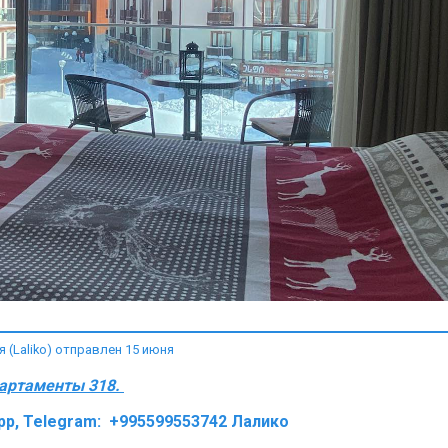
(Laliko) отправлен 15 июня
партаменты 318.
sapp, Telegram: +995599553742 Лалико