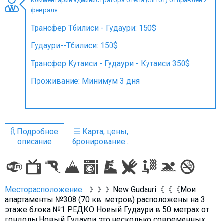
Комментарий администратора отеля (Gii101) отправлен 2
февраля
Трансфер Тбилиси - Гудаури: 150$
Гудаури--Тбилиси: 150$
ПРОЖИВАНИЕ
Трансфер Kутаиси - Гудаури - Кутаиси 350$
Квартиры
Проживание: Минимум 3 дня
Коттеджи
Отели
%
Горячие предложения
Долгосрочная аренда
Подробное
Карта, цены,
описание
бронирование...
Казбеги
Другое
ГРУЗИЯ
Месторасположение:
》》》New Gudauri《《《Мои
О Грузии
апартаменты №308 (70 кв. метров) расположены на 3
этаже блока №1 РЕДКО Новый Гудаури в 50 метрах от
Визы и Документы
гондолы.Новый Гудаури это несколько современных