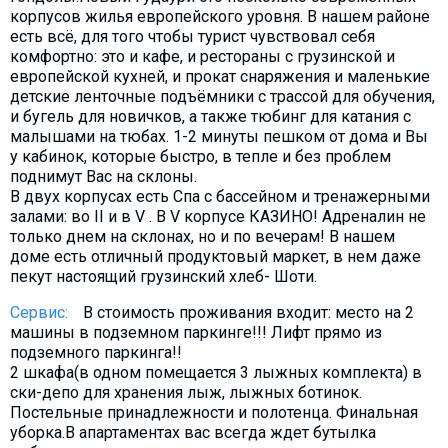
Что пить?
корпусов жилья европейского уровня. В нашем районе
есть всё, для того чтобы турист чувствовал себя
Деньги
комфортно: это и кафе, и рестораны с грузинской и
европейской кухней, и прокат снаряжения и маленькие
Мобильная связь
детские ленточные подъёмники с трассой для обучения,
Галерея
и бугель для новичков, а также тюбинг для катания с
малышами на тюбах. 1-2 минуты пешком от дома и Вы
Отчеты
у кабинок, которые быстро, в тепле и без проблем
Безопасность
поднимут Вас на склоны.
В двух корпусах есть Спа с бассейном и тренажерными
залами: во II и в V . В V корпусе КАЗИНО! Адреналин не
только днем на склонах, но и по вечерам! В нашем
доме есть отличный продуктовый маркет, в нем даже
пекут настоящий грузинский хлеб- Шоти.
Сервис:
В стоимость проживания входит: место на 2
машины в подземном паркинге!!! Лифт прямо из
подземного паркинга!!
2 шкафа(в одном помещается 3 лыжных комплекта) в
ски-депо для хранения лыж, лыжных ботинок.
Постельные принадлежности и полотенца. Финальная
уборка.В апартаментах вас всегда ждет бутылка