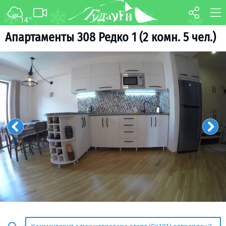
14
°C
ФОРУМ
КАРТА
Апартаменты 308 Редко 1 (2 комн. 5 чел.)
О курорте
WEBCAM
Схема трасс
ТРАНСФЕР
Ски-пасс
Инструкторы
Прокат
Ски-сервис
Дети в Гудаури
Развлечения
Календарь событий
Телеграм-канал
Гудаури
INFO