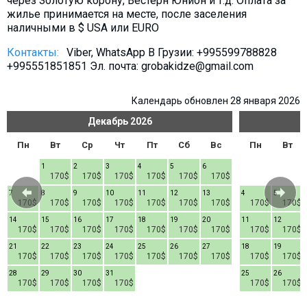
через Золотую корону, Вестерн Юнион и т.д. Оплата за
жилье принимается на месте, после заселения
наличными в $ USA или EURO
Контакты:
Viber, WhatsApp В Грузии: +995599788828
+995551851851 Эл. почта: grobakidze@gmail.com
Календарь обновлен 28 января 2026
Декабрь
2026
Пн
Вт
Ср
Чт
Пт
Сб
Вс
Пн
Вт
1
2
3
4
5
6
170$
170$
170$
170$
170$
170$
7
8
9
10
11
12
13
4
5
170$
170$
170$
170$
170$
170$
170$
170$
170$
14
15
16
17
18
19
20
11
12
170$
170$
170$
170$
170$
170$
170$
170$
170$
21
22
23
24
25
26
27
18
19
170$
170$
170$
170$
170$
170$
170$
170$
170$
28
29
30
31
25
26
170$
170$
170$
170$
170$
170$