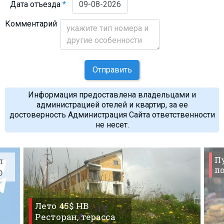
Дата отъезда
*
Комментарий
Отправить
Информация предоставлена владельцами и
администрацией отелей и квартир, за ее
достоверность Администрация Сайта ответственности
не несет.
П
л
по
O
Лето 45$ HB
Ресторан, терасса