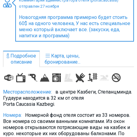
Комментарий администратора отеля (portacaucasia)
отправлен 27 ноября
Новогодняя программа примерно будет стоить
60$ на одного человека, У нас есть специальное
меню который включает все. (закуски, еда,
ПРОЖИВАНИЕ
напитки и программа)
Квартиры
Коттеджи
Подробное
Карта, цены,
Отели
описание
бронирование...
%
Горячие предложения
Долгосрочная аренда
Казбеги
Месторасположение:
в центре Казбеги, Степанцминда.
Гудаури находится в 32 км от отеля
Другое
Porta Caucasia Kazbegi.
ГРУЗИЯ
Номера:
Номерной фонд отеля состоит из 33 номеров.
Все номера со своими ванными комнатами. Из окон
О Грузии
номеров открываются потрясающие виды на казбек и
Визы и Документы
куро. некоторые их них оборудованы балконами. По