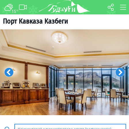
15
°C
ФОРУМ
КАРТА
Порт Кавказа Казбеги
О курорте
WEBCAM
Схема трасс
ТРАНСФЕР
Ски-пасс
Инструкторы
Прокат
Ски-сервис
Дети в Гудаури
Развлечения
Календарь событий
Телеграм-канал
Гудаури
INFO