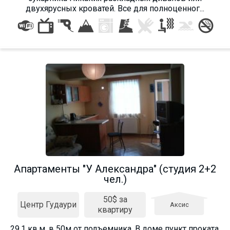
Что пить?
двухярусных кроватей. Все для полноценног...
Деньги
Мобильная связь
Галерея
Отчеты
Безопасность
Апартаменты "У Александра" (студия 2+2
чел.)
50$ за
Центр Гудаури
Аксис
квартиру
29.1 кв.м. в 50м от подъемника. В доме пункт проката,