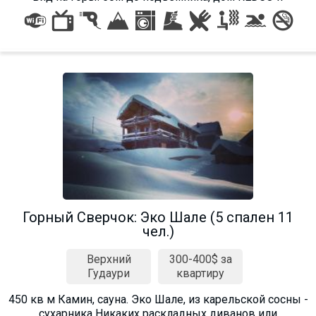
ПРОЖИВАНИЕ
Квартиры
Коттеджи
Отели
%
Горячие предложения
Долгосрочная аренда
Казбеги
Горный Сверчок: Эко Шале (5 спален 11
Другое
чел.)
Верхний
300-400$ за
ГРУЗИЯ
Гудаури
квартиру
О Грузии
450 кв м Камин, сауна. Эко Шале, из карельской сосны -
Визы и Документы
сухарника Никаких раскладных диванов или