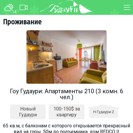
14
°C
ФОРУМ
КАРТА
Проживание
О курорте
WEBCAM
Схема трасс
ТРАНСФЕР
Ски-пасс
Инструкторы
Прокат
Ски-сервис
Дети в Гудаури
Гоу Гудаури: Апартаменты 210 (3 комн. 6
чел.)
Развлечения
Календарь событий
Новый
100-150$ за
Н.Гудаури 2
Гудаури
квартиру
Телеграм-канал
65 кв.м, с балконам с которого открывается прекрасный
Гудаури
INFO
вид на горы. 50м до подъемника, дом REDCO II