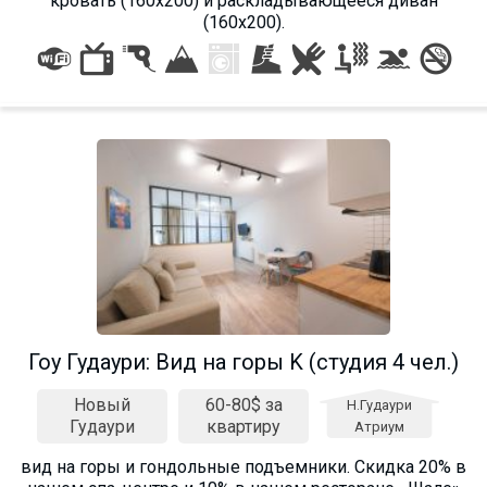
кровать (160х200) и раскладывающееся диван
(160х200).
Гоу Гудаури: Вид на горы K (студия 4 чел.)
Новый
60-80$ за
Н.Гудаури
Гудаури
квартиру
Атриум
вид на горы и гондольные подъемники. Cкидка 20% в