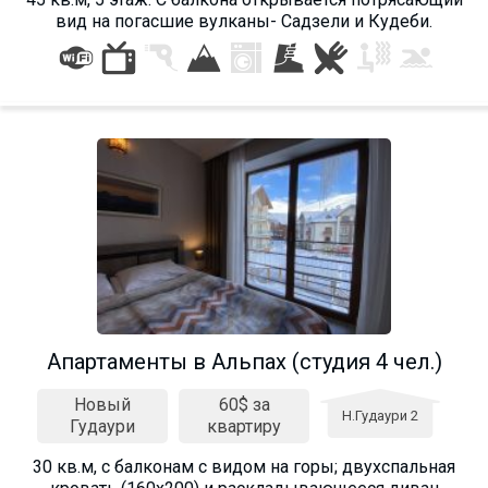
вид на погасшие вулканы- Садзели и Кудеби.
Aпартаменты в Альпах (студия 4 чел.)
Новый
60$ за
Н.Гудаури 2
Гудаури
квартиру
30 кв.м, с балконам с видом на горы; двухспальная