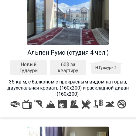
Альпен Румс (студия 4 чел.)
Новый
60$ за
Н.Гудаури 2
Гудаури
квартиру
35 кв.м, с балконом с прекрасным видом на горыа,
двухспальная кровать (160х200) и раскладной диван
(160х200).