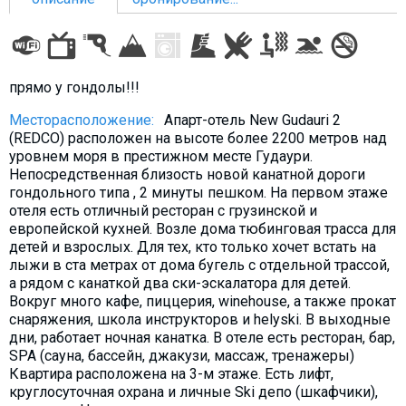
Что пить?
Деньги
Мобильная связь
прямо у гондолы!!!
Галерея
Месторасположение:
Апарт-отель New Gudauri 2
Отчеты
(REDCO) расположен на высоте более 2200 метров над
Безопасность
уровнем моря в престижном месте Гудаури.
Непосредственная близость новой канатной дороги
гондольного типа , 2 минуты пешком. На первом этаже
отеля есть отличный ресторан с грузинской и
европейской кухней. Возле дома тюбинговая трасса для
детей и взрослых. Для тех, кто только хочет встать на
лыжи в ста метрах от дома бугель с отдельной трассой,
а рядом с канаткой два ски-эскалатора для детей.
Вокруг много кафе, пиццерия, winehouse, а также прокат
снаряжения, школа инструкторов и helyski. В выходные
дни, работает ночная канатка. В отеле есть ресторан, бар,
SPA (сауна, бассейн, джакузи, массаж, тренажеры)
Квартира расположена на 3-м этаже. Есть лифт,
круглосуточная охрана и личные Ski депо (шкафчики),