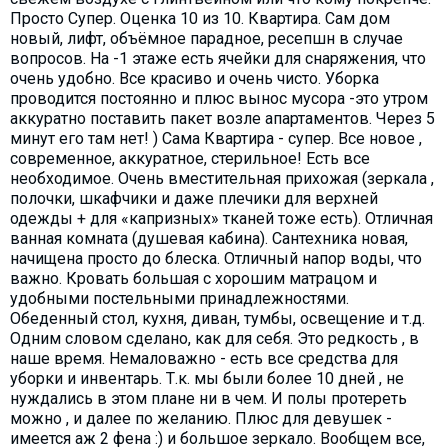
Просто Супер. Оценка 10 из 10. Квартира. Сам дом
новый, лифт, объёмное парадное, ресепшн в случае
вопросов. На -1 этаже есть ячейки для снаряжения, что
очень удобно. Все красиво и очень чисто. Уборка
проводится постоянно и плюс вынос мусора -это утром
аккуратно поставить пакет возле апартаментов. Через 5
минут его там нет! ) Сама Квартира - супер. Все новое ,
современное, аккуратное, стерильное! Есть все
необходимое. Очень вместительная прихожая (зеркала ,
полочки, шкафчики и даже плечики для верхней
одежды + для «капризных» тканей тоже есть). Отличная
ванная комната (душевая кабина). Сантехника новая,
начищена просто до блеска. Отличный напор воды, что
важно. Кровать большая с хорошим матрацом и
удобными постельными принадлежностями.
Обеденный стол, кухня, диван, тумбы, освещение и т.д.
Одним словом сделано, как для себя. Это редкость , в
наше время. Немаловажно - есть все средства для
уборки и инвентарь. Т.к. мы были более 10 дней , не
нуждались в этом плане ни в чем. И полы протереть
можно , и далее по желанию. Плюс для девушек -
имеется аж 2 фена :) и большое зеркало. Вообщем все,