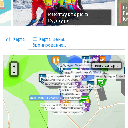
Ле
Ре
Инструкторы в
К
Гудаури
Карта
Карта, цены,
бронирование...