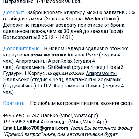
направление, 1-4 человек 90 usd.
Депозит:
Забронировать квартиру можно заплатив 50%
от общей суммы. (Золотая Корона, Western Union.)
Депозит не подлежит возврату при отказе от брони,
сделанном позже, чем за 30 дней до заезда.(Тариф
Безвозвратный 25.12. - 14.01.)
Дополнительно:
В Новом Гудаури сдадим: в этом же
корпусе
на этом же этаже
Альпен Румс (студия 4
чел.)
,
Aпартаменты AlpenRelax (студия 4
чел.)
,
Апартаменты SkiRetreat (студия 4 чел.)
. Новый
Гудаури, 1 Корпус
на одном
этаже
:
Апартаменты
Эдельвейс (студия 4 чел.)
,
Aпартаменты Хоумлайк
(студия 4 чел.)
. Loft 2:
Aпартаменты Лэмон (студия 4
чел.)
.
Контакты:
По любым вопросам пишите, звоните сюда:
+995599553742 Лалико (Viber, WhatsApp)
+995595270054 Александр (Viber, WhatsApp)
Email:
Laliko700@gmail.com
(если Вы заполните форму
"Прямой запрос" ниже, она автоматически будет