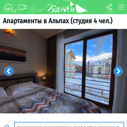
14
°C
ФОРУМ
КАРТА
Aпартаменты в Альпах (студия 4 чел.)
О курорте
WEBCAM
Схема трасс
ТРАНСФЕР
Ски-пасс
Инструкторы
Прокат
Ски-сервис
Дети в Гудаури
Развлечения
Календарь событий
Телеграм-канал
Гудаури
INFO