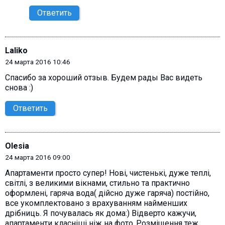
Ответить
Laliko
24 марта 2016 10:46
Спасибо за хороший отзыв. Будем рады Вас видеть
снова :)
Ответить
Olesia
24 марта 2016 09:00
Апартаменти просто супер! Нові, чистенькі, дуже теплі,
світлі, з великими вікнами, стильно та практично
оформлені, гаряча вода( дійсно дуже гаряча) постійно,
все укомплектовано з врахуванням найменших
дрібниць. Я почувалась як дома:) Відверто кажучи,
апартаменти класніші ніж на фото..Розміщення теж