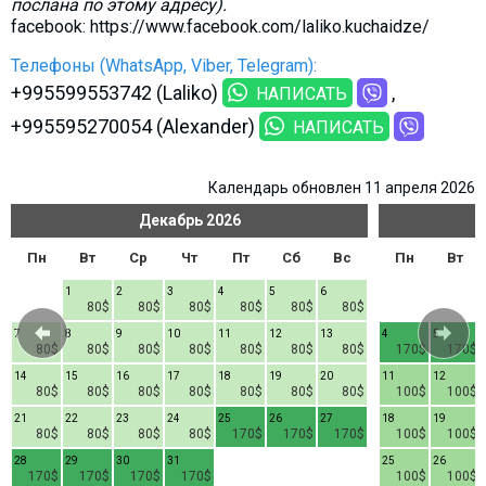
послана по этому адресу).
facebook: https://www.facebook.com/laliko.kuchaidze/
Телефоны (WhatsApp, Viber, Telegram):
+995599553742 (Laliko)
НАПИСАТЬ
+995595270054 (Alexander)
НАПИСАТЬ
Календарь обновлен 11 апреля 2026
Декабрь
2026
Пн
Вт
Ср
Чт
Пт
Сб
Вс
Пн
Вт
1
2
3
4
5
6
80$
80$
80$
80$
80$
80$
7
8
9
10
11
12
13
4
5
80$
80$
80$
80$
80$
80$
80$
170$
170$
14
15
16
17
18
19
20
11
12
80$
80$
80$
80$
80$
80$
80$
100$
100$
21
22
23
24
25
26
27
18
19
80$
80$
80$
80$
170$
170$
170$
100$
100$
28
29
30
31
25
26
170$
170$
170$
170$
100$
100$