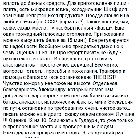
вплоть до банных средств. Для приготовления пиши -
плита , есть микроволновка , холодильник. Шкаф для
хранения непортящихся продуктов. Посуда любая и на
любой случай (не СССР формата ?). Также специи, чай,
кофе, сахар, масло … у нас был полный «фарш». Ещё
один громадный плюсище-отопление. При желании
можно высушить белье за 15 мин :). Все регулируется
по надобности. Вообщем мне придраться даже не к
чему. Оценка 11 из 10! Про курорт писать не буду -
нужно ехать и катать. И ещё слово про хозяйку
апартаментов - просто супер девушка! Все четко,
вопросы -ответы, просьбы и пожелания. Трансфер и
помощь с багажом -все организовано THE BEST!
Чувство юмора у неё тоже на высоте. Отдельная
благодарность Александру, который помог нам
добраться с аэропорта - помощь с мобильной связью,
багаж, анекдоты, исторические факты, мини-Экскурсии
по пути, остановки по требованию, очень чистое авто…
писать можно ещё долго , скажу одним словом: Лучшие
!!! Оценка 12 из 10. Если ехать в Гудаури , то уже только
в проверенное место и к проверенным людям.
Благодарю за прекрасный отдых. В следующий раз