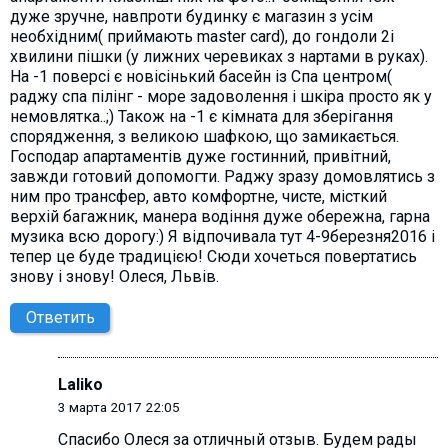
дуже зручне, навпроти будинку є магазин з усім
необхідним( приймають master card), до гондоли 2і
хвилини пішки (у лижних черевиках з нартами в руках).
На -1 поверсі є новісінький басейн із Спа центром(
раджу спа пілінг - море задоволення і шкіра просто як у
немовлятка..;) Також на -1 є кімната для зберігання
спорядження, з великою шафкою, що замикається.
Господар апартаментів дуже гостинний, привітний,
завжди готовий допомогти. Раджу зразу домовлятись з
ним про трансфер, авто комфортне, чисте, місткий
верхій багажник, манера водіння дуже обережна, гарна
музика всю дорогу:) Я відпочивала тут 4-9березня2016 і
тепер це буде традицією! Сюди хочеться повертатись
знову і знову! Олеся, Львів.
Ответить
Laliko
3 марта 2017 22:05
Спасибо Олecя за отличный отзыв. Будем рады