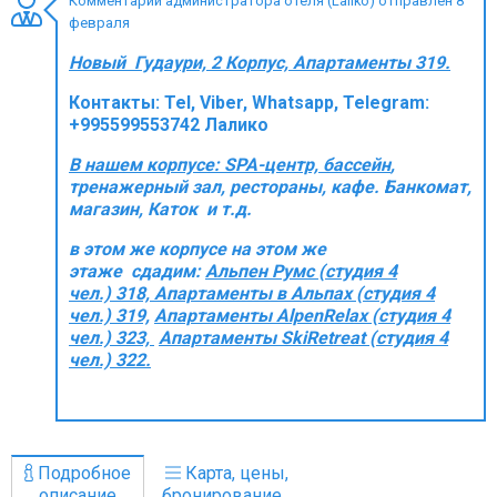
Комментарий администратора отеля (Laliko) отправлен 8
февраля
Новый Гудаури, 2 Корпус, Апартаменты 319.
Контакты:
Tel, Viber, Whatsapp, Telegram:
ПРОЖИВАНИЕ
+995599553742 Лалико
Квартиры
В нашем корпусе: SPA-центр, бассейн
,
Коттеджи
тренажерный зал, рестораны, кафе. Банкомат,
магазин, Каток и т.д.
Отели
в этом же корпусе на этом же
%
Горячие предложения
этаже сдадим:
Альпен Румс (студия 4
Долгосрочная аренда
чел.) 318, Aпартаменты в Альпах (студия 4
чел.) 319,
Апартаменты AlpenRelax (студия 4
Казбеги
чел.)
323,
Апартаменты SkiRetreat (студия 4
Другое
чел.) 322.
ГРУЗИЯ
О Грузии
Подробное
Карта, цены,
Визы и Документы
описание
бронирование...