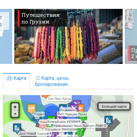
Путешествия
л
по Грузии
O
Пр
2
Карта
Карта, цены,
бронирование...