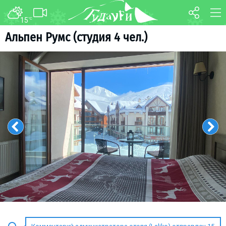
15
°C
ФОРУМ
КАРТА
Альпен Румс (студия 4 чел.)
О курорте
WEBCAM
Схема трасс
ТРАНСФЕР
Ски-пасс
Инструкторы
Прокат
Ски-сервис
Дети в Гудаури
Развлечения
Календарь событий
Телеграм-канал
Гудаури
INFO