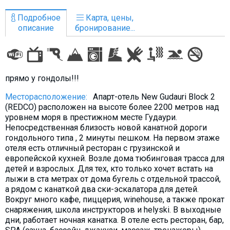
Что пить?
Подробное
Карта, цены,
Деньги
описание
бронирование...
Мобильная связь
Галерея
Отчеты
прямо у гондолы!!!
Безопасность
Месторасположение:
Апарт-отель New Gudauri Block 2
(REDCO) расположен на высоте более 2200 метров над
уровнем моря в престижном месте Гудаури.
Непосредственная близость новой канатной дороги
гондольного типа , 2 минуты пешком. На первом этаже
отеля есть отличный ресторан с грузинской и
европейской кухней. Возле дома тюбинговая трасса для
детей и взрослых. Для тех, кто только хочет встать на
лыжи в ста метрах от дома бугель с отдельной трассой,
а рядом с канаткой два ски-эскалатора для детей.
Вокруг много кафе, пиццерия, winehouse, а также прокат
снаряжения, школа инструкторов и helyski. В выходные
дни, работает ночная канатка. В отеле есть ресторан, бар,