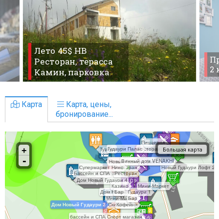
Лето 45$ HB
Пр
Ресторан, терасса
2
Камин, парковка
Карта
Карта, цены,
бронирование...