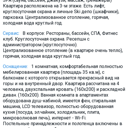
SPA (сауна, бассейн, джакузи, массаж, тренажеры)
Квартира расположена на 3-м этаже. Есть лифт,
круглосуточная охрана и личные Ski депо (шкафчики),
парковка. Централизованное отопление, горячая,
холодная вода круглый год.
Сервис:
В корпусе: Рестораны, бассейн, СПА, Фитнес
клуб. Круглосуточная охрана. Ресепшн с
администратором (круглосуточно).
Централизованное отопление (в квартире очень тепло),
горячая, холодная вода круглый год.
Оснащение:
1 комнатная, комфортабельная полностью
мебeлированная квартира (площадь 35 кв.м), с
балконам с которого открывается прекрасный вид на
горы и на внутренный двор. Квартира рассчитана на 4
человека, двухспальная кровать (160х200) и раскладной
диван. (160х200). Ванная комната в апартаментах
оборудована душ-кабиной, имеется фен, стиральная
машина, LCD телевизор, полностью оборудованная
кухня (посуда, эл.чайник, холодильник, плита,
микроволновая печь), интернет - Wi-Fi.
Постельные принадлежности и полотенца включены в