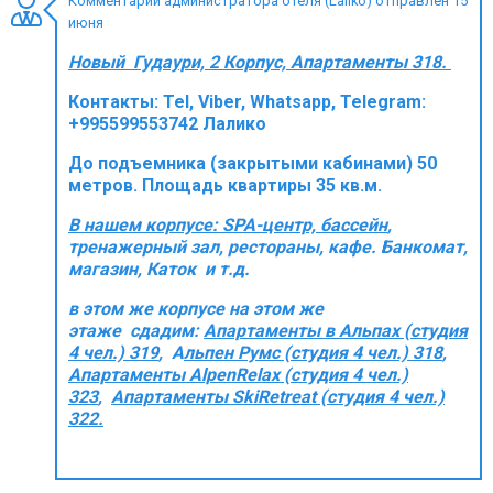
Комментарий администратора отеля (Laliko) отправлен 15
июня
Новый Гудаури, 2 Корпус, Апартаменты 318.
Контакты:
Tel, Viber, Whatsapp, Telegram:
ПРОЖИВАНИЕ
+995599553742 Лалико
Квартиры
До подъемника (закрытыми кабинами) 50
Коттеджи
метров. Площадь квартиры 35 кв.м.
Отели
В нашем корпусе: SPA-центр, бассейн
,
тренажерный зал, рестораны, кафе. Банкомат,
%
Горячие предложения
магазин, Каток и т.д.
Долгосрочная аренда
в этом же корпусе на этом же
Казбеги
этаже сдадим:
Aпартаменты в Альпах (студия
4 чел.) 319
, А
льпен Румс (студия 4 чел.) 318
,
Другое
Апартаменты AlpenRelax (студия 4 чел.)
323
,
Апартаменты SkiRetreat (студия 4 чел.)
ГРУЗИЯ
322.
О Грузии
Визы и Документы