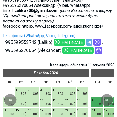
+995599553742 Лалико (Viber, WhatsApp)
+995595270054 Александр (Viber, WhatsApp)
Email:
Laliko700@gmail.com
(если Вы заполните форму
"Прямой запрос" ниже, она автоматически будет
послана по этому адресу).
facebook: https://www.facebook.com/laliko.kuchaidze/
Телефоны (WhatsApp, Viber, Telegram):
+995599553742 (Laliko)
НАПИСАТЬ
+995595270054 (Alexander)
НАПИСАТЬ
Календарь обновлен 11 апреля 2026
Декабрь
2026
Пн
Вт
Ср
Чт
Пт
Сб
Вс
Пн
Вт
1
2
3
4
5
6
80$
80$
80$
80$
80$
80$
7
8
9
10
11
12
13
4
5
80$
80$
80$
80$
80$
80$
80$
170$
170$
14
15
16
17
18
19
20
11
12
80$
80$
80$
80$
80$
80$
80$
100$
100$