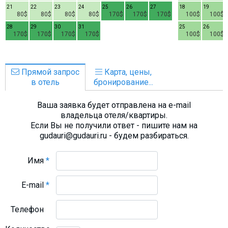
21
22
23
24
25
26
27
18
19
80$
80$
80$
80$
170$
170$
170$
100$
100$
28
29
30
31
25
26
170$
170$
170$
170$
100$
100$
Прямой запрос
Карта, цены,
в отель
бронирование...
Ваша заявка будет отправлена на e-mail
владельца отеля/квартиры.
Если Вы не получили ответ - пишите нам на
gudauri@gudauri.ru - будем разбираться.
Имя
*
E-mail
*
Телефон