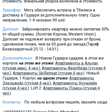
стоимость. Финальная уборка включена в стоимость.
Трансфер:
Могу обеспечить встречу в Тбилиси и
доставку в Гудаури за дополнительную плату. Oдно
направление, 1-4 человек 90 usd.
Депозит:
Забронировать квартиру можно заплатив 50%
от общей суммы. (Золотая Корона, Western Union.)
Депозит не подлежит возврату при отказе от брони,
сделанном позже, чем за 30 дней до заезда.(Тариф
Безвозвратный 25.12.- 14.01.)
Дополнительно:
В Новом Гудаури сдадим: в этом же
корпусе
на этом же этаже
:
Aпартаменты в Альпах
(студия макс. 4 чел.)
,
Aпартаменты AlpenRelax (студия 4
чел.)
,
Апартаменты SkiRetreat (студия 4 чел.)
. Новый
Гудаури, 1 Корпус
на одном этаже
:
Апартаменты
Эдельвейс (студия 4 чел.)
,
Aпартаменты Хоумлайк
(студия 4 чел.)
. Loft 2:
Aпартаменты Лэмон (студия 4
чел.)
.
Контакты:
По любым вопросам пишите, звоните сюда: