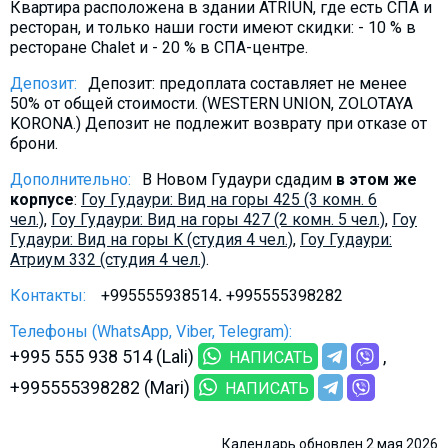
Квартира расположена в здании ATRIUN, где есть СПА и
ресторан, и только наши гости имеют скидки: - 10 % в
ресторане Chalet и - 20 % в СПА-центре.
Депозит:
Депозит: предоплата составляет не менее
50% от общей стоимости. (WESTERN UNION, ZOLOTAYA
KORONA.) Депозит не подлежит возврату при отказе от
брони.
Дополнительно:
В Новом Гудаури сдадим
в этом же
корпусе
:
Гоу Гудаури: Вид на горы 425 (3 комн. 6
чел.)
,
Гоу Гудаури: Вид на горы 427 (2 комн. 5 чел.)
,
Гоу
Гудаури: Вид на горы K (студия 4 чел.)
,
Гоу Гудаури:
Атриум 332 (студия 4 чел.)
.
Контакты:
+995555938514
.
+995555398282
Телефоны (WhatsApp, Viber, Telegram):
+995 555 938 514 (Lali)
НАПИСАТЬ
+995555398282 (Mari)
НАПИСАТЬ
Календарь обновлен 2 мая 2026