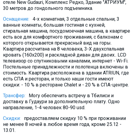
отеле New Gudauri, Комплекс Редко, Здание "АТРИУМ",
Что пить?
30 метров до гондольного подъемника.
Деньги
Оснащение:
4-х комнатная, 3 отдельные спальни, 3
Мобильная связь
ванные комнаты, большая гостиная с кухней,
стиральная машина, посудомоечная машина, в квартире
Галерея
есть все для комфортного проживания, с балконам с
Отчеты
которого открывается прекрасный вид на горы.
Квартира рассчитана на 8 человека, 3-X двухспальная
Безопасность
кровать (160х200) и раскладной диван для двоих.. LCD
телевизор со спутниковыми каналами, интернет - Wi-Fi.
Постельные принадлежности и полотенца включены в
стоимость. Квартира расположена в здании ATRIUN, где
есть СПА и ресторан, и только наши гости имеют
скидки: - 10 % в ресторане Chalet и - 20 % в СПА-центре.
Трансфер:
Могу обеспечить встречу в Тбилиси и
доставку в Гудаури за дополнительную плату. Oдно
направление, 1-4 человек 80-90 usd.
Скидки:
предоставляем скидку 10 % при проживании
не менее 8 ночей в любое время года, кроме 25.12 -
13.01.