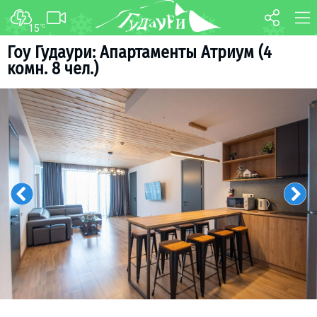
15
°C
ФОРУМ
КАРТА
Гоу Гудаури: Апартаменты Атриум (4
комн. 8 чел.)
О курорте
WEBCAM
Схема трасс
ТРАНСФЕР
Ски-пасс
Инструкторы
Прокат
Ски-сервис
Дети в Гудаури
Развлечения
Календарь событий
Телеграм-канал
Гудаури
INFO