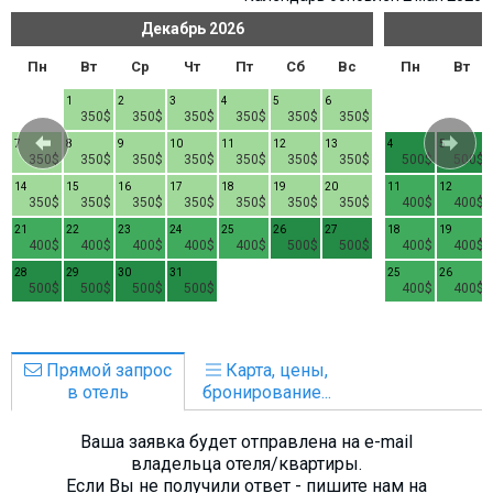
Декабрь
2026
Пн
Вт
Ср
Чт
Пт
Сб
Вс
Пн
Вт
1
2
3
4
5
6
350$
350$
350$
350$
350$
350$
7
8
9
10
11
12
13
4
5
350$
350$
350$
350$
350$
350$
350$
500$
500$
14
15
16
17
18
19
20
11
12
350$
350$
350$
350$
350$
350$
350$
400$
400$
21
22
23
24
25
26
27
18
19
400$
400$
400$
400$
400$
500$
500$
400$
400$
28
29
30
31
25
26
500$
500$
500$
500$
400$
400$
Прямой запрос
Карта, цены,
в отель
бронирование...
Ваша заявка будет отправлена на e-mail
владельца отеля/квартиры.
Если Вы не получили ответ - пишите нам на