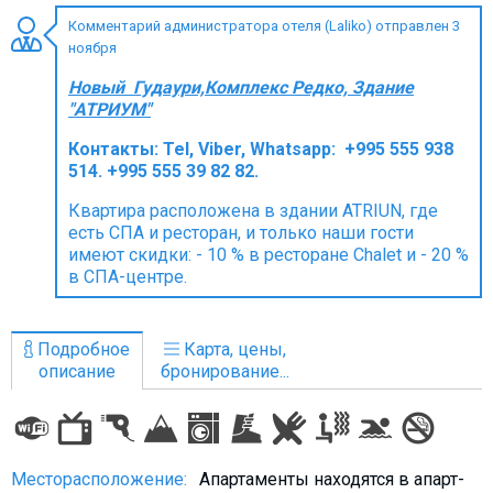
Комментарий администратора отеля (Laliko) отправлен 3
ноября
Новый Гудаури,Комплекс Редко, Здание
ПРОЖИВАНИЕ
"АТРИУМ"
Контакты:
Tel, Viber, Whatsapp: +995 555 938
Квартиры
514. +995 555 39 82 82.
Коттеджи
Квартира расположена в здании ATRIUN, где
Отели
есть СПА и ресторан, и только наши гости
%
Горячие предложения
имеют скидки: - 10 % в ресторане Chalet и - 20 %
в СПА-центре.
Долгосрочная аренда
Казбеги
Подробное
Карта, цены,
Другое
описание
бронирование...
ГРУЗИЯ
О Грузии
Визы и Документы
Месторасположение:
Апартаменты находятся в апарт-