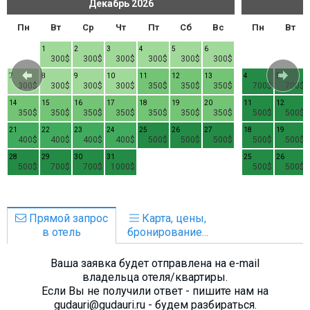
Декабрь
2026
Пн
Вт
Ср
Чт
Пт
Сб
Вс
Пн
Вт
1
2
3
4
5
6
300$
300$
300$
300$
300$
300$
7
8
9
10
11
12
13
4
5
300$
300$
300$
300$
350$
350$
350$
700$
700$
14
15
16
17
18
19
20
11
12
350$
350$
350$
350$
350$
350$
350$
500$
500$
21
22
23
24
25
26
27
18
19
400$
400$
400$
400$
500$
500$
500$
500$
500$
28
29
30
31
25
26
500$
700$
700$
1000$
500$
500$
Прямой запрос
Карта, цены,
в отель
бронирование...
Ваша заявка будет отправлена на e-mail
владельца отеля/квартиры.
Если Вы не получили ответ - пишите нам на
gudauri@gudauri.ru - будем разбираться.