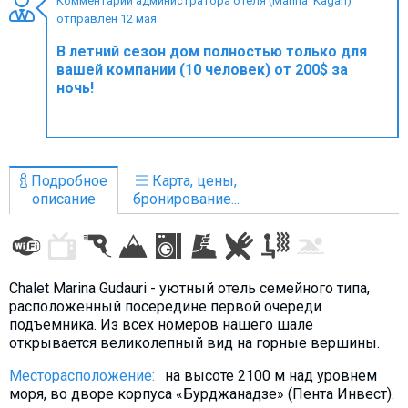
Комментарий администратора отеля (Marina_Kagan)
отправлен 12 мая
В летний сезон дом полностью только для
вашей компании (10 человек) от 200$ за
ночь!
ПРОЖИВАНИЕ
Квартиры
Коттеджи
Подробное
Карта, цены,
Отели
описание
бронирование...
%
Горячие предложения
Долгосрочная аренда
Казбеги
Chalet Marina Gudauri - уютный отель семейного типа,
Другое
расположенный посередине первой очереди
подъемника. Из всех номеров нашего шале
ГРУЗИЯ
открывается великолепный вид на горные вершины.
О Грузии
Месторасположение:
на высоте 2100 м над уровнем
Визы и Документы
моря, во дворе корпуса «Бурджанадзе» (Пента Инвест).