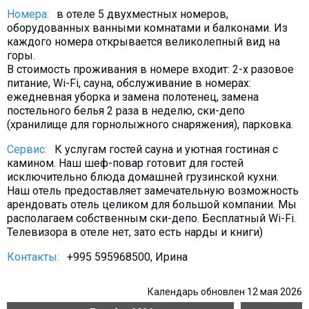
Что пить?
Номера:
в отеле 5 двухместных номеров,
оборудованных ванными комнатами и балконами. Из
Деньги
каждого номера открывается великолепный вид на
Мобильная связь
горы.
В стоимость проживания в номере входит: 2-х разовое
Галерея
питание, Wi-Fi, сауна, обслуживание в номерах:
Отчеты
ежедневная уборка и замена полотенец, замена
постельного белья 2 раза в неделю, ски-депо
Безопасность
(хранилище для горнолыжного снаряжения), парковка.
Сервис:
К услугам гостей сауна и уютная гостиная с
камином. Наш шеф-повар готовит для гостей
исключительно блюда домашней грузинской кухни.
Наш отель предоставляет замечательную возможность
арендовать отель целиком для большой компании. Мы
располагаем собственным ски-депо. Бесплатный Wi-Fi.
Телевизора в отеле нет, зато есть нарды и книги)
Контакты:
+995 595968500, Ирина
Календарь обновлен 12 мая 2026