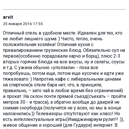
arvit
25 января 2016 17:55
Отличный отель в удобном месте. Идеален для тех, кто
не любит лишнего шума :) Чисто, тепло, очень
положительная хозяйка! Отличная кухня с
превалированием грузинских блюд. Обязательно суп на
первое(особенно порадовали харчо и борщ), плюс 2-3
вторых горячих блюда на все вкусы, ну и салаты, соусы
и т.д. С ужина обычно «уползали» - пока все
попробуешь, потом еще, потом еще кусочек и идти уже
тяжеловато :) Напротив кафе с либеральными ценами
на спиртное(в отеле бара нет, что, в принципе,
правильно, – зато чай в любое время без ограничений)
и прокат. На склон почти прямой съезд(съехать – пройти
метров 30 - и трасса), а обратно вообще до дверей не
снимая сноуборда (получится не у всех, но мы в конце
наловчились:)) Телевизоры отсутствуют как класс! Но
есть интеллектуальные игры(Имаджинариум рулит!! :)),
живое общение и хороший (для Гудаури) интернет. В