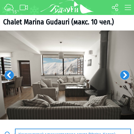
15
°C
ФОРУМ
КАРТА
Chalet Marina Gudauri (макс. 10 чел.)
О курорте
WEBCAM
Схема трасс
ТРАНСФЕР
Ски-пасс
Инструкторы
Прокат
Ски-сервис
Дети в Гудаури
Развлечения
Календарь событий
Телеграм-канал
Гудаури
INFO