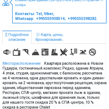
Комментарий администратора отеля (Laliko) отправлен 17
ноября
Контакты:
Tel, Viber,
Whatsapp: +995555938514; +995555398282.
ПРОЖИВАНИЕ
Квартиры
Подробное
Карта, цены,
описание
бронирование...
Коттеджи
Отели
%
Горячие предложения
Месторасположение:
Квартира расположена в Новом
Долгосрочная аренда
Гудаури, гостиничный комплекс Редко, здание Атриум,
Казбеги
4 этаж, студия, однокомнатная, с балконом, рассчитана
на 4 человека, одна двуспальная кровать и один диван-
Другое
кровать на 2 человека, круглосуточная рецепция, охрана
здания, общественная парковка перед зданием,
ГРУЗИЯ
Ресторан, СПА-центр, магазин проката лыж в здании,
лыжный спуск, шкафчики для хранения лыж, только
О Грузии
для нашего гостя скидка 20 % в СПА-центре, 10 %
Визы и Документы
скидка в ресторане Chalet