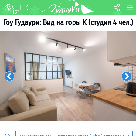
15
°C
ФОРУМ
КАРТА
Гоу Гудаури: Вид на горы K (студия 4 чел.)
О курорте
WEBCAM
Схема трасс
ТРАНСФЕР
Ски-пасс
Инструкторы
Прокат
Ски-сервис
Дети в Гудаури
Развлечения
Календарь событий
Телеграм-канал
Гудаури
INFO