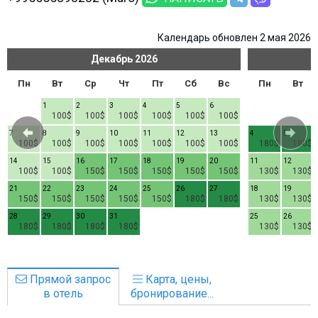
Календарь обновлен 2 мая 2026
Декабрь
2026
Пн
Вт
Ср
Чт
Пт
Сб
Вс
Пн
Вт
1
2
3
4
5
6
100$
100$
100$
100$
100$
100$
7
8
9
10
11
12
13
4
5
100$
100$
100$
100$
100$
100$
100$
180$
180$
14
15
16
17
18
19
20
11
12
100$
100$
150$
150$
150$
150$
150$
130$
130$
21
22
23
24
25
26
27
18
19
150$
150$
150$
150$
150$
180$
180$
130$
130$
28
29
30
31
25
26
180$
180$
180$
180$
130$
130$
Прямой запрос
Карта, цены,
в отель
бронирование...