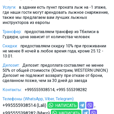
Что пить?
Услуги:
в здании есть пункт проката лыж на -1 этаже,
Деньги
где наши гости могут арендовать лыжное снаряжение,
также мы предлагаем вам лучших лыжных
Мобильная связь
инструкторов из европы
Галерея
Трансфер:
предоставляем трансфер из Тбилиси в
Отчеты
Гудаури, цена зависит от количества человек
Безопасность
Скидки:
предоставляем скидку 10% при проживании
не менее 8 ночей в любое время года, кроме 25.12 -
13.01.
Депозит:
Депозит: предоплата составляет не менее
50% от общей стоимости. (Юнистрим, WESTERN UNION.)
Депозит не подлежит возврату при отказе от брони,
сделанном позже, чем за 30 дней до заезда
Контакты:
+995555938514; +995 555398282
Телефоны (WhatsApp, Viber, Telegram):
+995555938514 (Lali)
НАПИСАТЬ
+995555398282 (Maro)
НАПИСАТЬ