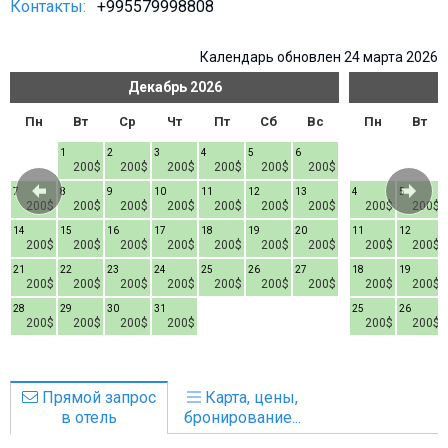
Контакты:
+995579998808
Календарь обновлен 24 марта 2026
Декабрь
2026
Пн
Вт
Ср
Чт
Пт
Сб
Вс
Пн
Вт
1
2
3
4
5
6
200$
200$
200$
200$
200$
200$
7
8
9
10
11
12
13
4
5
200$
200$
200$
200$
200$
200$
200$
200$
200$
14
15
16
17
18
19
20
11
12
200$
200$
200$
200$
200$
200$
200$
200$
200$
21
22
23
24
25
26
27
18
19
200$
200$
200$
200$
200$
200$
200$
200$
200$
28
29
30
31
25
26
200$
200$
200$
200$
200$
200$
Прямой запрос
Карта, цены,
в отель
бронирование...