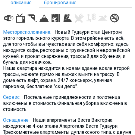
описание
бронирование...
ПРОЖИВАНИЕ
Месторасположение:
Новый Гудаури стал Центром
этого горнолыжного курорта. В этом районе есть всё,
Квартиры
для того чтобы вы чувствовали себя комфортно: здесь
находится кафе, рестораны с грузинской и европейской
Коттеджи
кухней, и прокат снаряжения, трассый для обучения, и
Отели
бугель для новичков.
Наша квартира находится в новам здание возле второй
%
Горячие предложения
трассы, можете прямо на лыжах выити на трассу. В
Долгосрочная аренда
доме есть лифт, охрана, 24/7 консьерж, уличная
парковка, бесплатное "ски депо".
Казбеги
Сервис:
Постельные принадлежности и полотенца
Другое
включены в стоимость.Финальная уборка включена в
стоимость.
ГРУЗИЯ
Оснащение:
Наши апартаменты Виста Викториа
О Грузии
находятся на 4-ом этаже Апартотеля Виста Гудаури.
Визы и Документы
Трехкомнатные апартаменты дуплексного типа, с двумя