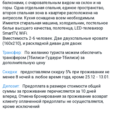
балконами, с очаровательным видом на склон и на
Что пить?
горы. Одна отдельная спальня, единое пространство,
Деньги
второя спальная зона в квартире расположена на
антресоли. Кухня оснащена всем необходимым.
Мобильная связь
Имеется стиральная машина, холодильник, постельное
Галерея
белье высшего качества, полотенца, LED-телевизор
SmartTV, WiFi.
Отчеты
Вместимость 2-6 человек. Две двухспальные кровати
Безопасность
(160х210), и раскладной диван для двоих
Трансфер:
По желанию туриста можем обеспечить
трансфером (Тбилиси-Гудаури-Тбилиси) за
дополнительную цену
Скидки:
предоставляем скидку 5% при проживании не
менее 8 ночей в любое время года, кроме 25.12 - 13.01.
Депозит:
Предоплата в размере стоимости общей
суммы за проживание перечисляется за 10 дней
вперед. Отмена бронирования за проживание возврат
клиенту оплаченной предоплаты не осуществляется,
кроме исключений