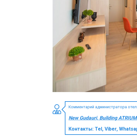
ПРОЖИВАНИЕ
Квартиры
Коттеджи
Отели
%
Горячие предложения
Долгосрочная аренда
Казбеги
Другое
Комментарий администратора отеля 
ГРУЗИЯ
New Gudauri, Building ATRIUM 
О Грузии
Контакты:
Tel, Viber, Whats
Визы и Документы