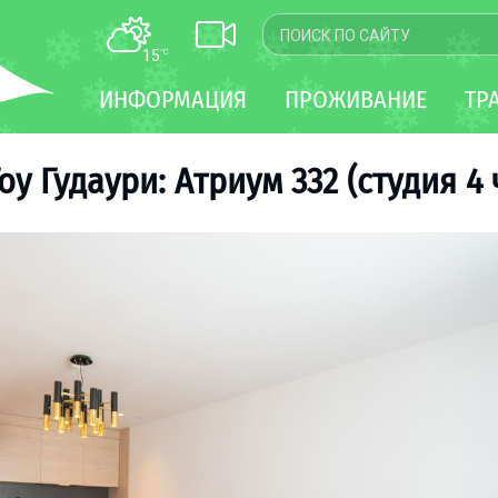
15
°C
КАРТА
ИНФОРМАЦИЯ
ПРОЖИВАНИЕ
ТР
WEBCAM
ТРАНСФЕР
оу Гудаури: Атриум 332 (студия 4 