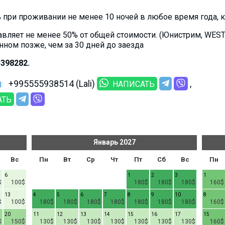
при проживании не менее 10 ночей в любое время года, кр
авляет не менее 50% от общей стоимости. (Юнистрим, WES
анном позже, чем за 30 дней до заезда
398282.
+995555938514 (Lali)
:
НАПИСАТЬ
АТЬ
Январь
2027
Вс
Пн
Вт
Ср
Чт
Пт
Сб
Вс
Пн
6
1
2
3
1
$
100$
180$
180$
180$
160$
13
4
5
6
7
8
9
10
8
$
100$
180$
180$
180$
180$
180$
180$
180$
160$
20
11
12
13
14
15
16
17
15
$
150$
130$
130$
130$
130$
130$
130$
130$
160$