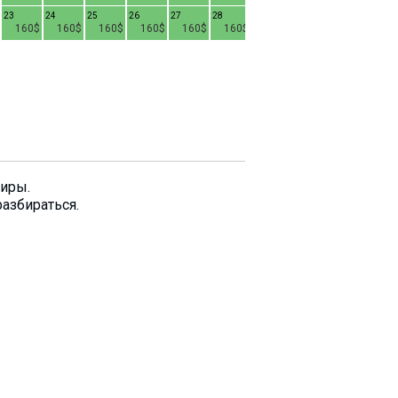
23
24
25
26
27
28
22
23
24
2
160$
160$
160$
160$
160$
160$
130$
130$
130$
29
30
31
130$
130$
130$
тиры.
разбираться.