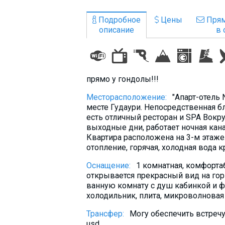
Что пить?
Подробное
Цены
Прям
Деньги
описание
в 
Мобильная связь
Галерея
Отчеты
прямо у гондолы!!!
Безопасность
Месторасположение:
"Апарт-отель
месте Гудаури. Непосредственная б
есть отличный ресторан и SPA Вокруг
выходные дни, работает ночная кана
Квартира расположена на 3-м этаже.
отопление, горячая, холодная вода к
Оснащение:
1 комнатная, комфорта
открывается прекрасный вид на гор
ванную комнату с душ кабинкой и ф
холодильник, плита, микроволновая 
Трансфер:
Могу обеспечить встречу
usd.