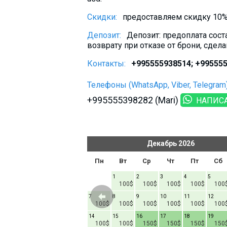
Скидки:
предоставляем скидку 10% 
Депозит:
Депозит: предоплата сост
возврату при отказе от брони, сдел
Контакты:
+995555938514; +995555
Телефоны (WhatsApp, Viber, Telegram)
+995555398282 (Mari)
НАПИС
ь
2026
Декабрь
2026
т
Пт
Сб
Вс
Пн
Вт
Ср
Чт
Пт
Сб
1
1
2
3
4
5
60$
100$
100$
100$
100$
100
6
7
8
7
8
9
10
11
12
60$
60$
60$
60$
100$
100$
100$
100$
100$
100
13
14
15
14
15
16
17
18
19
60$
60$
60$
60$
100$
100$
150$
150$
150$
150