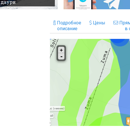
удаури
Подробное
Цены
Прям
описание
в 