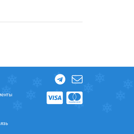
менты
вязь