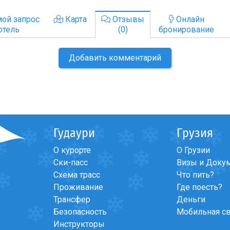
ой запрос
Карта
Отзывы
Онлайн
отель
(0)
бронирование
Добавить комментарий
Гудаури
Грузия
О курорте
О Грузии
Ски-пасс
Визы и Доку
Схема трасс
Что пить?
Проживание
Где поесть?
Трансфер
Деньги
Безопасность
Мобильная с
Инструкторы