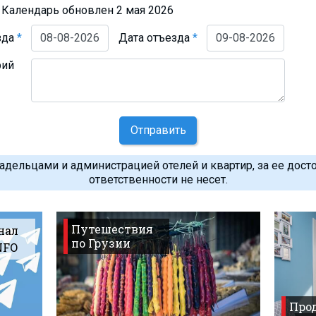
Календарь обновлен 2 мая 2026
зда
*
Дата отъезда
*
рий
Отправить
дельцами и администрацией отелей и квартир, за ее дост
ответственности не несет.
Путешествия
нал
по Грузии
NFO
Прод