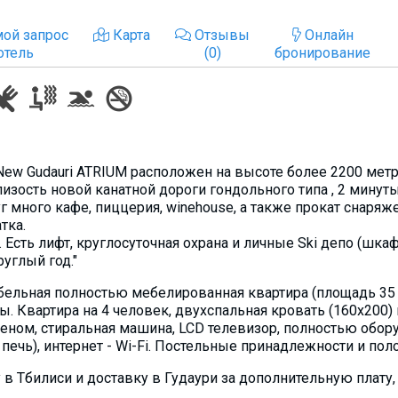
ой запрос
Карта
Отзывы
Онлайн
отель
(0)
бронирование
 New Gudauri ATRIUM расположен на высоте более 2200 ме
лизость новой канатной дороги гондольного типа , 2 минут
 много кафе, пиццерия, winehouse, а также прокат снаряже
тка.
 Есть лифт, круглосуточная охрана и личные Ski депо (шка
руглый год."
бельная полностью мебeлированная квартира (площадь 35 к
ы. Квартира на 4 человек, двухспальная кровать (160х200
еном, стиральная машина, LCD телевизор, полностью обору
печь), интернет - Wi-Fi. Постельные принадлежности и по
 в Тбилиси и доставку в Гудаури за дополнительную плату,