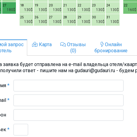
27
18
19
20
21
22
23
24
22
$
180$
130$
130$
130$
130$
130$
130$
130$
160$
25
26
27
28
29
30
31
130$
130$
130$
130$
130$
130$
130$
ой запрос
Карта
Отзывы
Онлайн
отель
(0)
бронирование
 заявка будет отправлена на e-mail владельца отеля/квар
получили ответ - пишите нам на gudauri@gudauri.ru - будем 
Имя
*
mail
*
фон
век
*