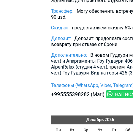
Ждём Вас для приятного отдыха в в
Трансфер:
Могу обеспечить встречу
90 usd.
Скидки:
предоставляем скидку 5% п
Депозит:
Депозит: предоплата сост
возврату при отказе от брони
Дополнительно:
В новом Гудаури м
чел.)
и
Апартаменты Гоу Гудаури 406 (
AlpenRelax (студия 4 чел.)
. третем:
Ап
чел.)
Гоу Гудаури: Вид на горы 425 (3 
Телефоны (WhatsApp, Viber, Telegram)
+995555398282 (Mari)
НАПИС
ь
2026
Декабрь
2026
т
Пт
Сб
Вс
Пн
Вт
Ср
Чт
Пт
Сб