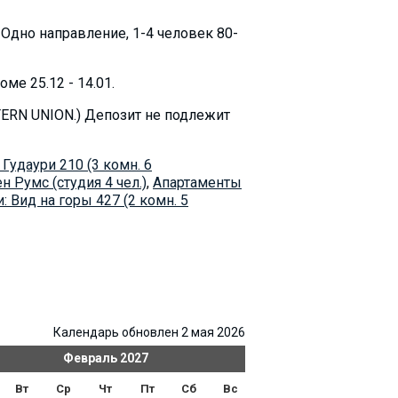
 Oдно направление, 1-4 человек 80-
е 25.12 - 14.01.
TERN UNION.) Депозит не подлежит
Гудаури 210 (3 комн. 6
н Румс (студия 4 чел.)
,
Апартаменты
: Вид на горы 427 (2 комн. 5
Календарь обновлен 2 мая 2026
Февраль
2027
Ма
Вт
Ср
Чт
Пт
Сб
Вс
Пн
Вт
Ср