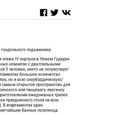
до гондольного подъемника.
 этаже IV корпуса в Новом Гудаури
ьных комнатах с двуспальными
ся 3 человек, никто не почувствует
артаментах большое количество
лок, но и всю сноубордическую/
ем самым открытое пространство для
аринского или танцевать лезгинку
я приготовления ежедневных трапез
вки праздничного стола на всю
. В апартаментах один
мягчайшие банные полотенца.