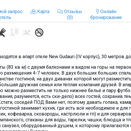
ой запрос
Карта
Отзывы
Онлайн
отель
(0)
бронирование
ходятся в апарт отеле New Gudauri (IV корпус), 30 метров 
ы (83 кв м) с двумя балконами и видом на горы на первом
го размещения 4-7 человек. В двух больших больших спал
стве гостиной, на двух диванах которой могут разместить
, большая дружная семья или тёплая компания друзей. В ап
ю можно разместить не только нижнее бельё и пару футбо
ния, разумеется, есть ски-депо) всех гостей, сохранив т
Кстати, соседей ПОД Вами нет, поэтому давать гопака, кам
 гостиной занимает кухня, где есть всё необходимое и дл
ник, кофеварка, сковороды, кастрлюли и тп) и для сервиро
панского, стаканы для воды, тарелки, чашки, блюдца и тп)
 санузел, оборудованный душем, к которому прилагаются 