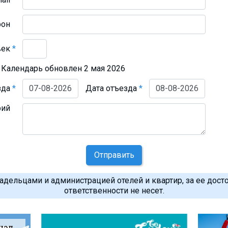
фон
век
*
Календарь обновлен 2 мая 2026
зда
*
Дата отъезда
*
рий
Отправить
дельцами и администрацией отелей и квартир, за ее дост
ответственности не несет.
нал