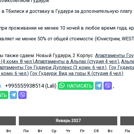
еликолепном Гудаури.
 в Тбилиси и доставку в Гудаури за дополнительную плату.
ри проживании не менее 10 ночей в любое время года, кром
авляет не менее 50% от общей стоимости. (Юнистрим, WES
ы также сдаем: Новый Гудаури, 2 Корпус
Апартаменты Гоу 
4 комн. 8 чел.)
,
Aпартаменты в Альпах (студия 4 чел.)
,
Альпе
артаменты Гоу Гудаури Дуплекс (3 комн. 6 чел.)
Гоу Гудаури
комн. 6 чел.)
Гоу Гудаури: Вид на горы K (студия 4 чел.)
.
+995555938514 (Lali)
:
НАПИСАТЬ
АТЬ
Январь
2027
Вс
Пн
Вт
Ср
Чт
Пт
Сб
Вс
Пн