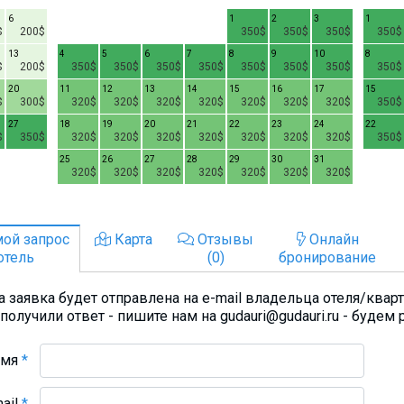
6
1
2
3
1
$
200$
350$
350$
350$
350$
13
4
5
6
7
8
9
10
8
$
200$
350$
350$
350$
350$
350$
350$
350$
350$
20
11
12
13
14
15
16
17
15
$
300$
320$
320$
320$
320$
320$
320$
320$
350$
27
18
19
20
21
22
23
24
22
$
350$
320$
320$
320$
320$
320$
320$
320$
350$
25
26
27
28
29
30
31
320$
320$
320$
320$
320$
320$
320$
ой запрос
Карта
Отзывы
Онлайн
отель
(0)
бронирование
 заявка будет отправлена на e-mail владельца отеля/квар
получили ответ - пишите нам на gudauri@gudauri.ru - будем 
Имя
*
mail
*