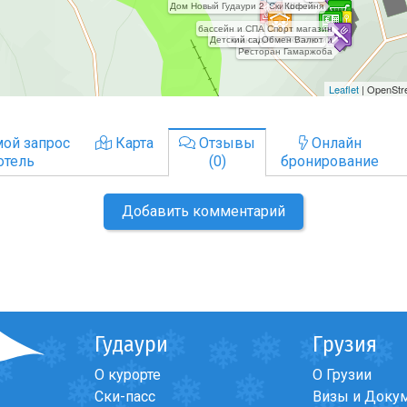
ой запрос
Карта
Отзывы
Онлайн
отель
(0)
бронирование
Добавить комментарий
Гудаури
Грузия
О курорте
О Грузии
Ски-пасс
Визы и Доку