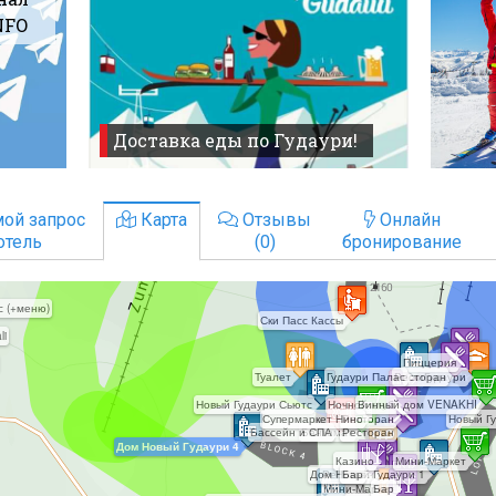
NFO
Доставка еды по Гудаури!
ой запрос
Карта
Отзывы
Онлайн
отель
(0)
бронирование