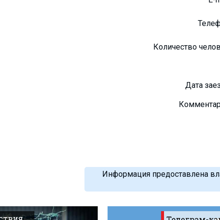
Теле
Количество чело
Дата зае
Коммента
Информация предоставлена вла
ствия
Телеграм-ка