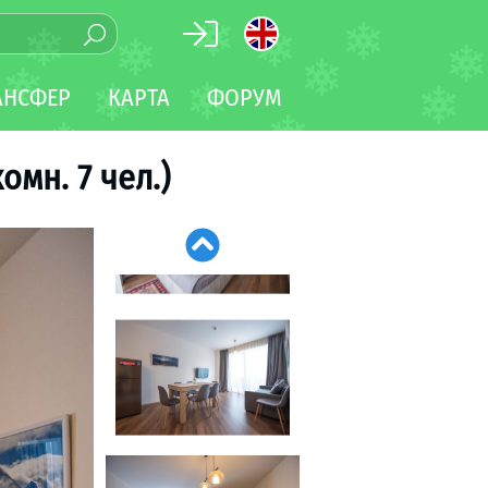
АНСФЕР
КАРТА
ФОРУМ
омн. 7 чел.)