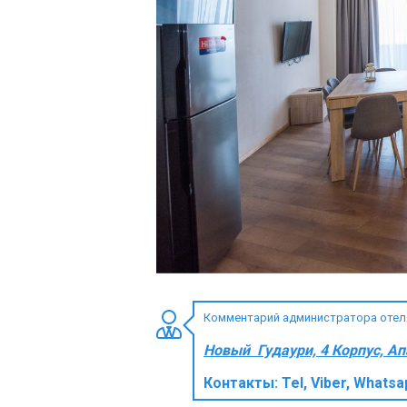
ПРОЖИВАНИЕ
Квартиры
Коттеджи
Отели
%
Горячие предложения
Долгосрочная аренда
Казбеги
Другое
Комментарий администратора отеля 
ГРУЗИЯ
Новый Гудаури, 4 Корпус, А
О Грузии
Контакты:
Tel, Viber, Whatsa
Визы и Документы