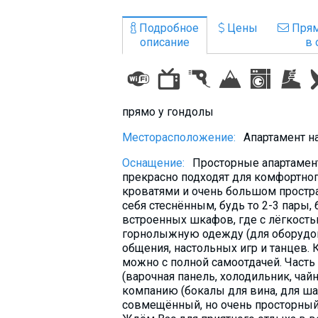
Что пить?
Подробное
Цены
Прям
Деньги
описание
в 
Мобильная связь
Галерея
Отчеты
прямо у гондолы
Безопасность
Месторасположение:
Апартамент на
Оснащение:
Просторные апартамент
прекрасно подходят для комфортно
кроватями и очень большом простран
себя стеснённым, будь то 2-3 пары
встроенных шкафов, где с лёгкость
горнолыжную одежду (для оборудова
общения, настольных игр и танцев. 
можно с полной самоотдачей. Часть
(варочная панель, холодильник, чай
компанию (бокалы для вина, для шам
совмещённый, но очень просторный