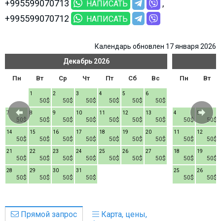
+995599070713
НАПИСАТЬ
+995599070712
НАПИСАТЬ
Календарь обновлен 17 января 2026
Декабрь
2026
Пн
Вт
Ср
Чт
Пт
Сб
Вс
Пн
Вт
1
2
3
4
5
6
50$
50$
50$
50$
50$
50$
7
8
9
10
11
12
13
4
5
50$
50$
50$
50$
50$
50$
50$
50$
50$
14
15
16
17
18
19
20
11
12
50$
50$
50$
50$
50$
50$
50$
50$
50$
21
22
23
24
25
26
27
18
19
50$
50$
50$
50$
50$
50$
50$
50$
50$
28
29
30
31
25
26
50$
50$
50$
50$
50$
50$
Прямой запрос
Карта, цены,