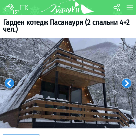
15
°C
ФОРУМ
КАРТА
Гарден котедж Пасанаури (2 спальни 4+2
чел.)
О курорте
WEBCAM
Схема трасс
ТРАНСФЕР
Ски-пасс
Инструкторы
Прокат
Ски-сервис
Дети в Гудаури
Развлечения
Календарь событий
Телеграм-канал
Гудаури
INFO