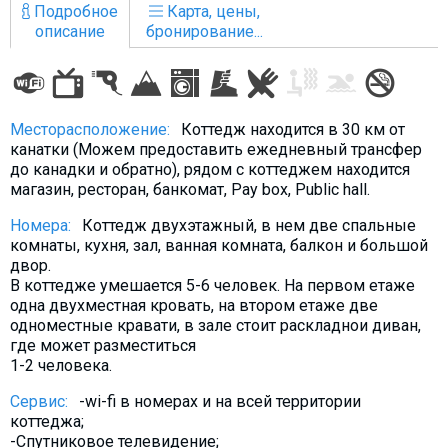
Подробное
Карта, цены,
описание
бронирование...
ПРОЖИВАНИЕ
Месторасположение:
Коттедж находится в 30 км от
Квартиры
канатки (Можем предоставить ежедневный трансфер
Коттеджи
до канадки и обратно), рядом с коттеджем находится
магазин, ресторан, банкомат, Pay box, Public hall.
Отели
Номера:
Коттедж двухэтажный, в нем две спальные
%
Горячие предложения
комнаты, кухня, зал, ванная комната, балкон и большой
Долгосрочная аренда
двор.
В коттедже умешается 5-6 человек. На первом етаже
Казбеги
одна двухместная кровать, на втором етаже две
Другое
одноместные кравати, в зале стоит раскладнои диван,
где может разместиться
1-2 человека.
ГРУЗИЯ
О Грузии
Сервис:
-wi-fi в номерах и на всей территории
коттеджа;
Визы и Документы
-Спутниковое телевидение;