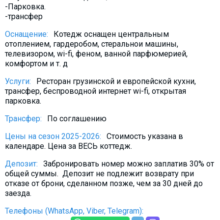
-Парковка.
Что пить?
-трансфер
Деньги
Оснащение:
Котедж оснащен центральным
Мобильная связь
отоплением, гардеробом, стеральнои машины,
Галерея
телевизором, wi-fi, феном, ванной парфюмерией,
комфортом и т. д
Отчеты
Услуги:
Ресторан грузинской и европейской кухни,
Безопасность
трансфер, беспроводной интернет wi-fi, открытая
парковка.
Трансфер:
По соглашению
Цены на сезон 2025-2026:
Стоимость указана в
календаре. Цена за ВЕСЬ коттедж.
Депозит:
Забронировать номер можно заплатив 30% от
общей суммы. Депозит не подлежит возврату при
отказе от брони, сделанном позже, чем за 30 дней до
заезда.
Телефоны (WhatsApp, Viber, Telegram):