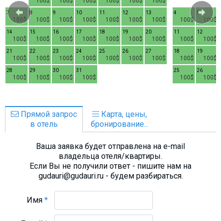
100$
100$
100$
100$
100$
100$
7
8
9
10
11
12
13
4
5
100$
100$
100$
100$
100$
100$
100$
100$
100$
14
15
16
17
18
19
20
11
12
100$
100$
100$
100$
100$
100$
100$
100$
100$
21
22
23
24
25
26
27
18
19
100$
100$
100$
100$
100$
100$
100$
100$
100$
28
29
30
31
25
26
100$
100$
100$
100$
100$
100$
Прямой запрос
Карта, цены,
в отель
бронирование...
Ваша заявка будет отправлена на e-mail
владельца отеля/квартиры.
Если Вы не получили ответ - пишите нам на
gudauri@gudauri.ru - будем разбираться.
Имя
*