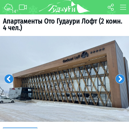
14
°C
ФОРУМ
КАРТА
Апартаменты Ото Гудаури Лофт (2 комн.
4 чел.)
О курорте
WEBCAM
Схема трасс
ТРАНСФЕР
Ски-пасс
Инструкторы
Прокат
Ски-сервис
Дети в Гудаури
Развлечения
Календарь событий
Телеграм-канал
Гудаури
INFO