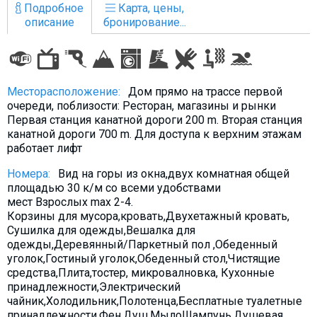
Подробное
Карта, цены,
описание
бронирование...
ПРОЖИВАНИЕ
Месторасположение:
Дом прямо на трассе первой
Квартиры
очереди, поблизости: Ресторан, магазины и рынки
Коттеджи
Первая станция канатной дороги 200 m. Вторая станция
канатной дороги 700 m. Для доступа к верхним этажам
Отели
работает лифт
%
Горячие предложения
Номера:
Вид на горы из окна,двух комнатная общей
Долгосрочная аренда
площадью 30 к/м со всеми удобствами
мест Взрослых max 2-4.
Казбеги
Корзины для мусора,кровать,Двухетажный кровать,
Другое
Сушилка для одежды,Вешалка для
одежды,Деревянный/Паркетный пол ,Обеденный
уголок,Гостиный уголок,Обеденный стол,Чистящие
ГРУЗИЯ
средства,Плита,тостер, микровалновка, Кухонные
О Грузии
принадлежности,Электрический
чайник,Холодильник,Полотенца,Бесплатные туалетные
Визы и Документы
принадлежности,Фен,Душ,МылоШампунь,Душевая