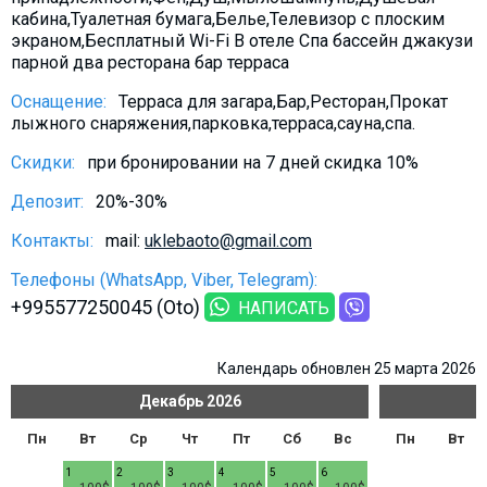
Что пить?
кабина,Туалетная бумага,Белье,Телевизор с плоским
экраном,Бесплатный Wi-Fi В отеле Спа бассейн джакузи
Деньги
парной два ресторана бар терраса
Мобильная связь
Оснащение:
Терраса для загара,Бар,Ресторан,Прокат
Галерея
лыжного снаряжения,парковка,терраса,сауна,спа.
Отчеты
Скидки:
при бронировании на 7 дней скидка 10%
Безопасность
Депозит:
20%-30%
Контакты:
mail:
uklebaoto@gmail.com
Телефоны (WhatsApp, Viber, Telegram):
+995577250045 (Oto)
НАПИСАТЬ
Календарь обновлен 25 марта 2026
Декабрь
2026
Пн
Вт
Ср
Чт
Пт
Сб
Вс
Пн
Вт
1
2
3
4
5
6