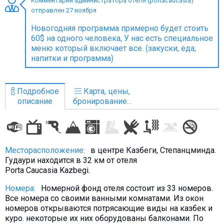
Комментарий администратора отеля (portacaucasia)
отправлен 27 ноября
Новогодняя программа примерно будет стоить
60$ на одного человека, У нас есть специальное
меню который включает все. (закуски, еда,
ПРОЖИВАНИЕ
напитки и программа)
Квартиры
Коттеджи
Подробное
Карта, цены,
Отели
описание
бронирование...
%
Горячие предложения
Долгосрочная аренда
Казбеги
Месторасположение:
в центре Казбеги, Степанцминда.
Гудаури находится в 32 км от отеля
Другое
Porta Caucasia Kazbegi.
ГРУЗИЯ
Номера:
Номерной фонд отеля состоит из 33 номеров.
Все номера со своими ванными комнатами. Из окон
О Грузии
номеров открываются потрясающие виды на казбек и
Визы и Документы
куро. некоторые их них оборудованы балконами. По