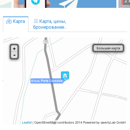
2
Карта
Карта, цены,
бронирование...