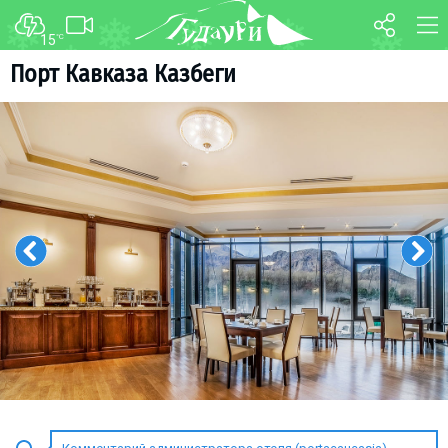
15
°C
ФОРУМ
КАРТА
Порт Кавказа Казбеги
О курорте
WEBCAM
Схема трасс
ТРАНСФЕР
Ски-пасс
Инструкторы
Прокат
Ски-сервис
Дети в Гудаури
Развлечения
Календарь событий
Телеграм-канал
Гудаури
INFO